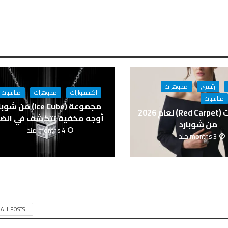
رئيسى
مجوهرات
اكسسوارات
مجوهرات
مناسبات
مناسبات
مجموعة (Ice Cube) من ش
مجوهرات (Red Carpet) لعام 2026
أوجه مخفية تتكشف في الض
من شوبارد
4 months منذ
3 months منذ
 ALL POSTS