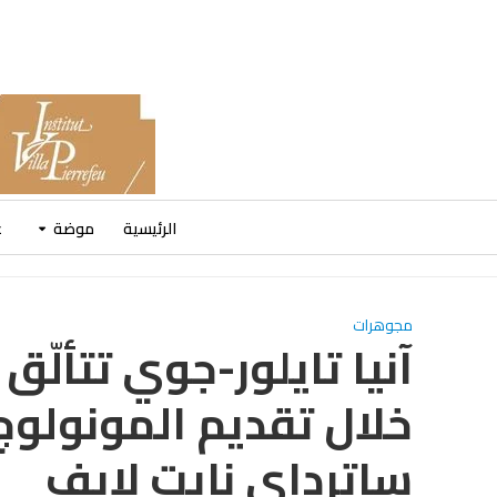
الرئيسية
موضة
ع
مجوهرات
خلال تقديم المونولوج 
ساترداي نايت لايف