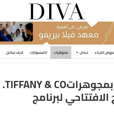
روض الازياء
جمال
مجوهرات
اكسسوارات
لايف ستايل
آنيا تايلور-جوي تتألّق بمجوهراتTIFFANY & CO.
الافتتاحي لبرنامج