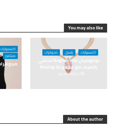
You may also like
اكسسوارات
اكسسوارات
رئيسى
مجوهرات
مشاهير
بوغوصيان Boghossian تحتفي
بالصيف مع مجموعة Kissing
2 months منذ
About the author