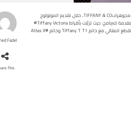
TIFFANY & 
.
خلال تقديم المونولوج
الافتتاحي لبرنامج ساترداي نايت لايف في ظهورها الأول كمقدمة للبرنامج، حيث تزيّنت بأقراط Tiffany Victoria®
المتدلية بشكل غصن مرصع بالألماس وخاتم من البلاتينوم بالقطع المتتالي مع خاتم Tiffany T T1 وخاتم ®Atlas X
ed Fadel
are This!