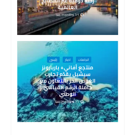
رحلة ذوقية عبر المطابخ
العالمية
11 months منذ
اتجاهات
اخبار
رئيسى
منتجع أفاني+ باربارونز
سيشيل يقدّم تجارب
الغوص الحرّ بالتعاون مع
حاملة الرقم القياسي
الوطني
11 months منذ