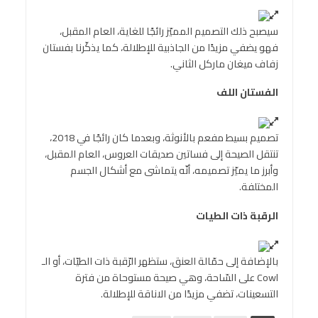
سيصبح ذلك التصميم المميّز رائجًا للغاية، العام المقبل،
فهو يضفي مزيدًا من الجاذبية للإطلالة، كما يذكّرنا بفستان
زفاف ميغان ماركل الثاني.
الفستان اللف
تصميم بسيط مفعم بالأنوثة، وبعدما كان رائجًا في 2018،
تنتقل الصيحة إلى فساتين صديقات العروس، العام المقبل،
وأبرز ما يميّز تصميمه، أنّه يتماشى مع أشكال الجسم
المختلفة.
الرقبة ذات الطيات
بالإضافة إلى حمّالة العنق، ستظهر الرّقبة ذات الطيّات، أو الـ
Cowl على السّاحة، وهي صيحة مستوحاة من فترة
التسعينات، تضفي مزيدًا من الاناقة للإطلالة.