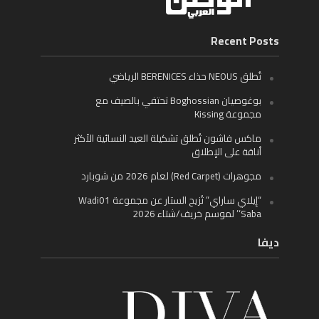
Recent Posts
تُطلق NEOUS حذاء BERENICES الرياضي
بوغوصيان Boghossian تحتفي بالصيف مع
مجموعة Kissing
ماكس فاشون تُطلق تشكيلة العيد النسائية الأكثر
أناقة على الإطلاق
مجوهرات (Red Carpet) لعام 2026 من شوبارد
“إيلاي ساراي” تُزيح الستار عن مجموعة Wadi01
‘Saba’ لموسم خريف/شتاء 2026
ديفا