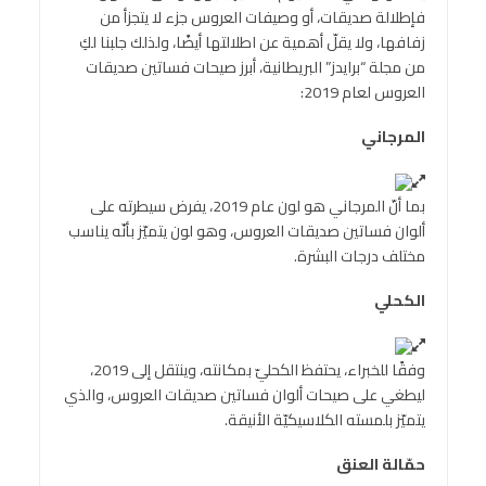
فإطلالة صديقات، أو وصيفات العروس جزء لا يتجزأ من
زفافها، ولا يقلّ أهمية عن اطلالتها أيضًا، ولذلك جلبنا لكِ
من مجلة “برايدز” البريطانية، أبرز صيحات فساتين صديقات
العروس لعام 2019:
المرجاني
بما أنّ المرجاني هو لون عام 2019، يفرض سيطرته على
ألوان فساتين صديقات العروس، وهو لون يتميّز بأنّه يناسب
مختلف درجات البشرة.
الكحلي
وفقًا للخبراء، يحتفظ الكحليّ بمكانته، وينتقل إلى 2019،
ليطغي على صيحات ألوان فساتين صديقات العروس، والذي
يتميّز بلمسته الكلاسيكيّة الأنيقة.
حمّالة العنق