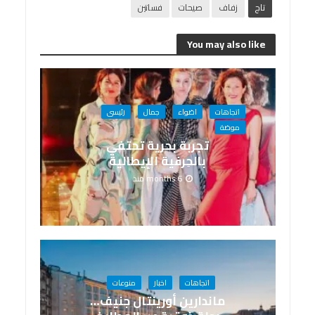
تاج
زفاف
صيحات
فساتين
You may also like
اتجاهات
اضواء
جمال
رئيسى
موضة
تجربة بحرية تحتفي
بالحِرفية الإيطالية
6 months منذ
اتجاهات
اخبار
منوعات
ماندارين أورينتال جنيف…