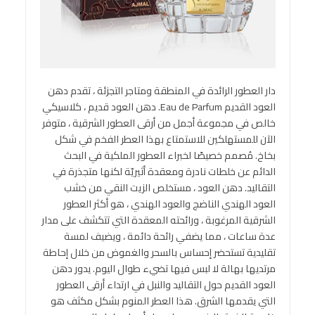
دار العطور الرائدة في المنطقة ومتاجر التجزئة ، تقدم دهن
العود القديم Eau de Parfum. دهن العود قديم ، كلاسيكي
خالص في مجموعة أجمل من أرقى العطور الشرقية ، متوفر
الآن للمستهلكين للاستمتاع بهذا العطر الفخم في شكل
بخاخ. مُصمم خصيصًا لخبراء العطور الملكية في البحث
الدائم عن خلطات نادرة ومعقدة أثيريّة لكنها متجذرة في
التقاليد. دهن العود ، مستخلص الزيت النقي من خشب
العود الهندي الناضج والعود الهندي ، هو أكثر العطور
الشرقية المرغوبة ، ورائحته المعقدة التي تتكشف على مدار
عدة ساعات ، مما يضفي رائحة دائمة ، ويضيف لمسة
تقليدية تستحضر إحساس بالسحر والغموض من خلال إحاطة
مرتديها بهالة لا لبس فيها تضيء طوال اليوم. يدور دهن
العود القديم حول التقاليد والنبل في ارتداء أرقى العطور
التي يقدمها الشرق. هذا العطر المنوم بشكل مكثف هو