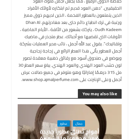
خلاصة الذوق الرفيع ، مما يجعل أجمل ملوك العود
الحقيقيين. “دهن العود قديم تم ابتكاره لأولئك الأفراد
الذين يتمتعون بالعطور الفخمة ، الذين لديهم ذوق مميز
ورغبة في ترك انطباع دائم حتى بعد مغادرتهم. Dhan Al
Oudh Kadeem ، يتركك بشعور من الألفة ، الأيام الماضية ،
الأوقات التي تقضيها مع أحبائك. عطر متجذر في ماضيك
وتقاليدك “. يقول عبد الله أجمل ، نائب مدير العمليات بشركة
أجمل للعطور يأتي هذا العطر الرائع في زجاجة زجاجية
ويوضع في صندوق أسود مع رقائق ذهبية معقدة تصور
لون خشب العود الهندي والعود الهندي. يبلغ سعر العطر 30
مل 315 درهمًا إماراتيًا وهو متوفر في جميع صالات عرض
أجمل وعلى الإنترنت على www.shop.ajmalperfume.com.
You may also like
جمال
عطور
أمواج تُطلق عطوراً جديدة
ضمن مجموعتها الشهيرة