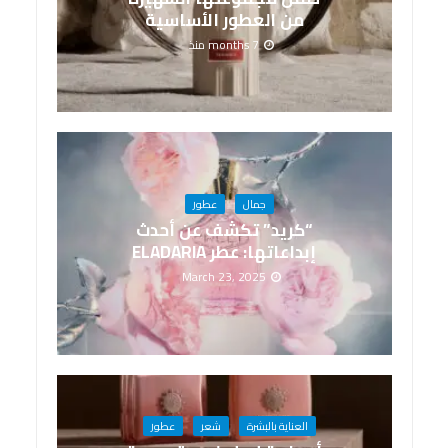
من العطور الأساسية
7 months منذ
جمال
عطور
“كريد” تكشف عن أحدث
إبداعاتها: عطر ELADARIA
March 23, 2025
العناية بالبشرة
شعر
عطور