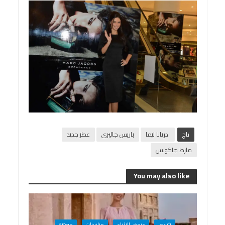
تاج
ادريانا ليما
باريس جاليرى
عطر جديد
مارط جاكوبس
You may also like
رئيسى
عروض الازياء
مناسبات
موضة