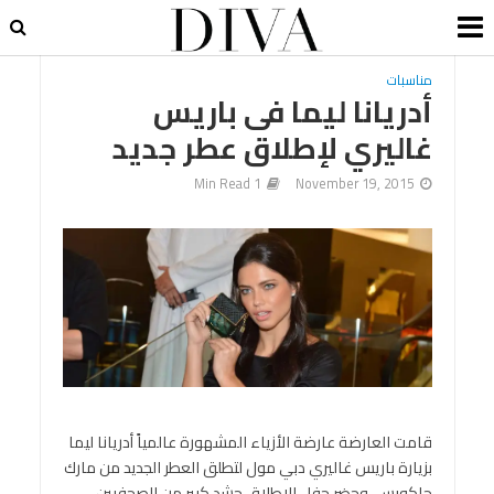
مناسبات
أدريانا ليما فى باريس
غاليري لإطلاق عطر جديد
1 Min Read
November 19, 2015
قامت العارضة عارضة الأزياء المشهورة عالمياً أدريانا ليما
بزيارة باريس غاليري دبي مول لتطلق العطر الجديد من مارك
جاكوبس. وحضر حفل الإطلاق حشد كبير من الصحفيين