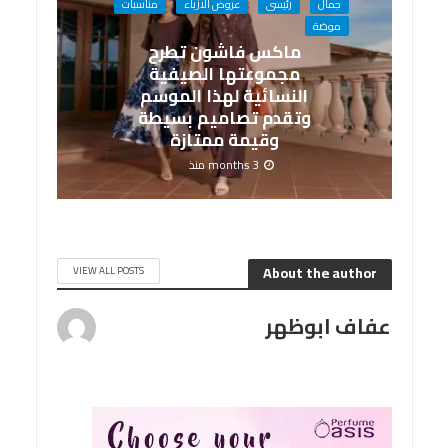
جمال
رئيسى
عروض الازياء
مناسبات
موضة
ماكس فاشون تطرح
مجموعتها الصيفية
النسائية لهذا الموسم
وتقدم تصاميم بسيطة
وقيمة ممتازة
3 months منذ
About the author
VIEW ALL POSTS
عفاف ابوظهر