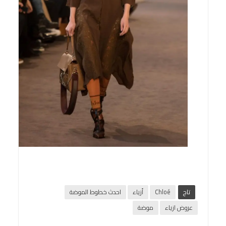
تاج
Chloé
أزياء
احدث خطوط الموضة
عروض ازياء
موضة