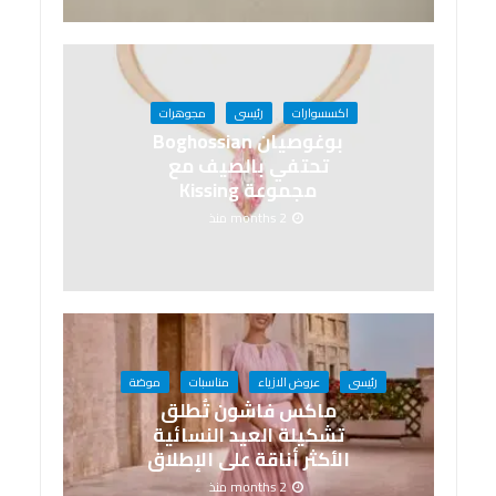
اكسسوارات
رئيسى
مجوهرات
بوغوصيان Boghossian
تحتفي بالصيف مع
مجموعة Kissing
2 months منذ
رئيسى
عروض الازياء
مناسبات
موضة
ماكس فاشون تُطلق
تشكيلة العيد النسائية
الأكثر أناقة على الإطلاق
2 months منذ