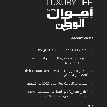
Recent Posts
تُطلق NEOUS حذاء BERENICES الرياضي
بوغوصيان Boghossian تحتفي بالصيف مع
مجموعة Kissing
ماكس فاشون تُطلق تشكيلة العيد النسائية الأكثر
أناقة على الإطلاق
مجوهرات (Red Carpet) لعام 2026 من شوبارد
“إيلاي ساراي” تُزيح الستار عن مجموعة Wadi01
‘Saba’ لموسم خريف/شتاء 2026
ديفا