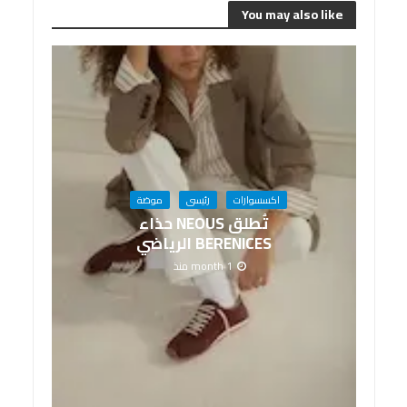
You may also like
اكسسوارات
رئيسى
موضة
تُطلق NEOUS حذاء
BERENICES الرياضي
1 month منذ