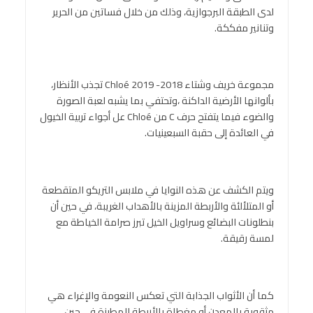
لدى الطبقة البرجوازية، وذلك من خلال فساتين من الحرير
وتنانير مفككة.
مجموعة خريف وشتاء 2018- 2019 Chloé تجذب الأنظار،
بألوانها الأرضية الداكنة ،وتحتفي بما يشبه لعبة الصورة
والضوء فيما يتفتح حرف C من Chloé عل أجواء تربية الخيول
في العائدة إلى حقبة السبعينيات.
ويتم الكشف عن هذه النوايا في ملابس التريكو المتقطعة
أو المتلألئة والأربطة المزينة بالأهداب الغريبة، في حين أن
بنطلونات البضائع وسراويل الخيل تبرز صرامة الخياطة مع
لمسة رقيقة.
كما أن الأثواب الجذابة التي تعكس النعومة والإغراء هي
مثقوبة بالمعدن أو مغطاة بالأربطة المطرزة في حين