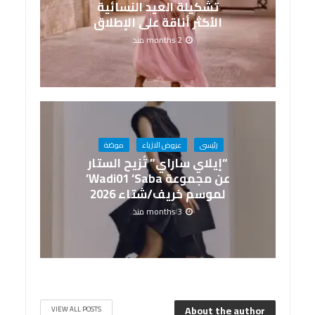
تشكيلة العيد النسائية
الأكثر أناقة على الإطلاق
2 months منذ
رئيسى
عروض الازياء
موضة
“إيلاي ساراي” تُزيح الستار
عن مجموعة Wadi01 ‘Saba’
لموسم خريف/شتاء 2026
3 months منذ
About the author
VIEW ALL POSTS