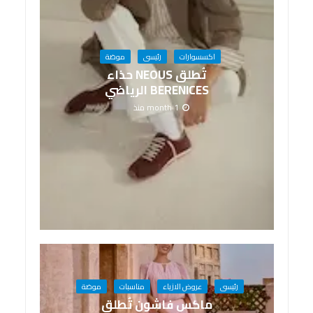
اكسسوارات
رئيسى
موضة
تُطلق NEOUS حذاء
BERENICES الرياضي
1 month منذ
رئيسى
عروض الازياء
مناسبات
موضة
ماكس فاشون تُطلق