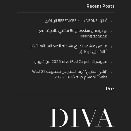
Recent Posts
تُطلق NEOUS حذاء BERENICES الرياضي
بوغوصيان Boghossian تحتفي بالصيف مع
مجموعة Kissing
ماكس فاشون تُطلق تشكيلة العيد النسائية الأكثر
أناقة على الإطلاق
مجوهرات (Red Carpet) لعام 2026 من شوبارد
“إيلاي ساراي” تُزيح الستار عن مجموعة Wadi01
‘Saba’ لموسم خريف/شتاء 2026
ديفا