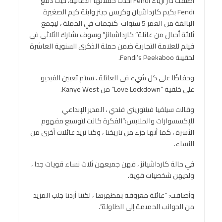
أطلقت دار أزياء Fendi أحدث حملاتها الدعائية، حيث دفع
Fendi بكيم كارداشيان وكريس جينر وابنة كيم الصغيرة
البالغة من العمر 5 سنوات كنجمات في الحملة ، ليجمع
ثلاثة أجيال من عائلة” كارداشيانز” وسوف يشارك الثلاثي في
فيلم للعلامة التجارية ضمن حملة الذكرى السنوية العاشرة
لحقيبة Fendi’s Peekaboo.
وحفاظًا على كل شيء في العائلة ، سيتم تعيين الفيديو
على خلفية “Love Lockdown” من Kanye West.
وقالت سيلفيا فينتوريني فندي ، المدير الإبداعي
للإكسسوارات والملابس:”الفكرة كانت لتوسيع مفهوم
الأسرة ، كما أنها جزء من تاريخنا ، وكنا نريد عائلات أخرى من
النساء.
في حالة كارداشيانز ، فهن جميعهن ثلاث نساء قويات جدا ،
ولديهن شخصيات قوية.
وأضافت: “عائلة معروفة بمظهرها ، لكننا أردنا جلب المزيد
من الجوانب الحميمة إلى الطاولة”.