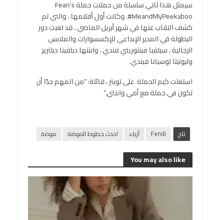
سيمثل هذا ثاني سلسلة من حملات حملة Fean’s
#MeandMyPeekaboo. وكانت أول أفلامها ، والتي تم
كشف النقاب عنها في شهر أبريل الماضي ، قد لعبت دور
البطولة في المدير الإبداعي للإكسسوارات والملابس
الرجالية ، سيلفيا فينتوريني فندي ، وابنتها ديلفينا ديلتريز
وليونيتا لوسيانا فيندي.
استغلت كيم الحملة على تويتر ، قائلة: “من المهم جدًا أن
تكون في حملة مع أمي وابنتي.”
تاج
Fendi
أزياء
احدث خطوط الموضة
موضة
You may also like