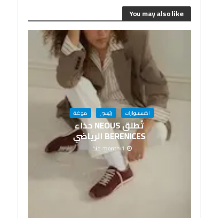
You may also like
اكسسوارات
رئيسى
موضة
تُطلق NEOUS حذاء
BERENICES الرياضي
1 month منذ