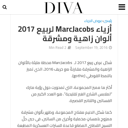
رئيسى
•
عروض الازياء
أزياء MarcJacobs لربيع 2017
ألوان زاهية ومشرقة
2 Min Read
September 19, 2016
شكل عرض ربيع 2017 لـ MarcJacobs محطة مليئة بالألوان
الزاهية والمشرقة مقارنةً مع خريف 2016، الذي تميز
بالنمط القوطي (gothic).
أكثر ما مميز المجموعة، التي تمحورت حول رؤية مارك
“لملابس الشارع الغير تقليدية”، هو العدد الكبير من
الفساتين والتنانير القصيرة.
كما شكل الدنيم مفتاح المجموعة، وظهر بألوان مشرقة
ممزوج بلمساتٍ مخملية وأخرى من الساتين، في حين حلّ
النسيج القطني المضلع قاعدة للسترات العسكرية المطبعة