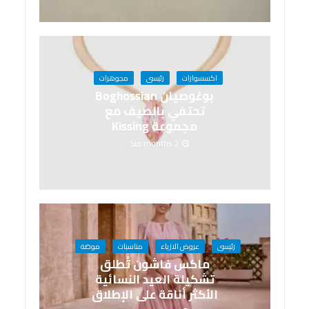
اكسسوارات
رئيسى
مجوهرات
بوغوصيان Boghossian
تحتفي بالصيف مع
مجموعة Kissing
2 months منذ
رئيسى
عروض الازياء
مناسبات
موضة
ماكس فاشون تُطلق
تشكيلة العيد النسائية
الأكثر أناقة على الإطلاق