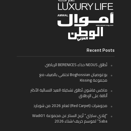
Recent Posts
تُطلق NEOUS حذاء BERENICES الرياضي
بوغوصيان Boghossian تحتفي بالصيف مع
مجموعة Kissing
ماكس فاشون تُطلق تشكيلة العيد النسائية الأكثر
أناقة على الإطلاق
مجوهرات (Red Carpet) لعام 2026 من شوبارد
“إيلاي ساراي” تُزيح الستار عن مجموعة Wadi01
‘Saba’ لموسم خريف/شتاء 2026