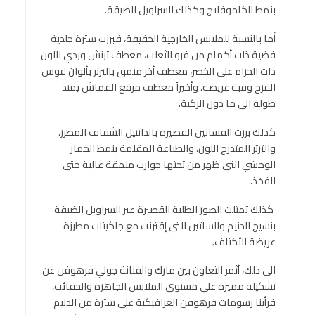
بنمط الكاموفلاج وكذلك للسراويل الضيقة.
أما بالنسبة للملابس الخارجية الخفيفة، فبرزت سترة جلدية
فضية ذات أكمام من فرو الثعلب، معطف ترنش وردي اللون
ذات الحزام على الخصر، معطف أخر منمق بالترتر بألوان قوس
القزح وقبة عريضة، وأخيراً معطف مرقع القماش يمتد
طوله الى ما دون الركبة.
كذلك برزت الفساتين القصيرة بالدانتيل الشفاف المطرز،
والترتر المتدرج اللون، والطباعة المقلمة بنمط الحمار
الوحشي التي ظهر من تحتها جوارب منمقة عالية حتى
الفخذ.
كذلك تمثلت الصور الظلية القصيرة عبر السراويل الضيقة
بنسيج الدنيم والساتين التي إقترنت مع جاكيتات مطرزة
عريضة الأكتاف.
الى ذلك، أثمر التعاون بين مارك والفنانة جولي فرهوفن عن
تشكيلة مميزة على مستوى الملابس الجاهزة والحقائب،
فرأينا رسومات فرهوفن الغرافيكية على سترة من الدنيم