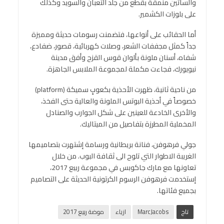
والساتين منمقة بقطع من جلد الثعبان والسويد وكذلك
على بلوزات الكشمير.
أما الحقائب على أنواعها، فتضمنت رسومات حديثة ومميزة
جداً كمثل مجففات الشعر، وصلات كهربائية، قصور، ضفادع،
شفاه، أسنان ملونة بألوان قوس القزح وأفق مدينة
نيويورك، فجاءت مكملة لمجموعة الملابس الجاهزة.
من ناحية ثانية، ظهرت الأحذية بكعوبٍ سميكة (platform)
خصوصاً في أحذية البوتس الملونة والعالية حتى الفخذ،
والأخرى الخادعة للعينين على شكل الجوارب والصنادل
المخملية المطرزة بتفاصيل من الميتاليك.
جولي فرهوفن، فنانة بريطانية ورسامة إشتهرت بتصاميمها
الغريبة الاطوار التي تلوح الى ثقافة البوب. من خلال
تعاونها مع مارك جاكوبس في مجموعة ربيع 2017،
إستخدمت فرهوفن الرسوم الكرتونية الحديثة على التصاميم
بجميع فئاتها.
تاج
MarcJacobs
ازياء
موضة ربيع 2017