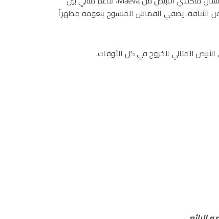
لا تفوتي إغناء خزانة ملابسك بلمسة أناقة كلاسيكية مع فستان ماكسي الأبيض من Maeva، تناغم مثالي بين
من الأناقة. يضفي القماش المنسوج بنعومة مظهراً
لأبيض المثالي للخروج في كل الأوقات.
ر الرائع