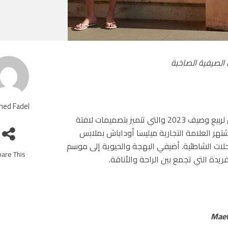
الصيفية الصاخبة
ed Fadel
يعرض هاماك بيتش بوتيك أحدث مجموعات ميليسا أوداباش لربيع وصيف 2023 والتي تتميز بتصميمات لافتة
ر العلامة التجارية ميليسا أوداباش بملابس
لات الشاطئية. أضيفي البهجة والحيوية إلى موسم
are This!
دة التي تجمع بين الراحة والأناقة.
Mae