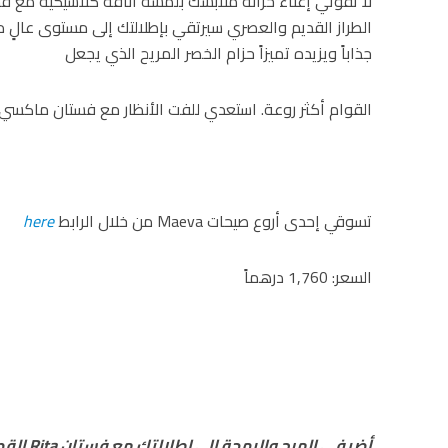
الطراز القديم والعصري سيرتقي بإطلالتك إلى مستوى عالٍ 
جذاباً ويزيده تميزاً حزام الخصر المريح الذي يجعل
القوام أكثر روعة. استعدي للفت الأنظار مع فستان ماكسي ا
تسوقي إحدى أروع صيحات Maeva من خلال الرابط
here
السعر: 1,760 درهماً
أضيفي المرح والبهجة إلى إطلالتك مع فستان
Rita
القصي