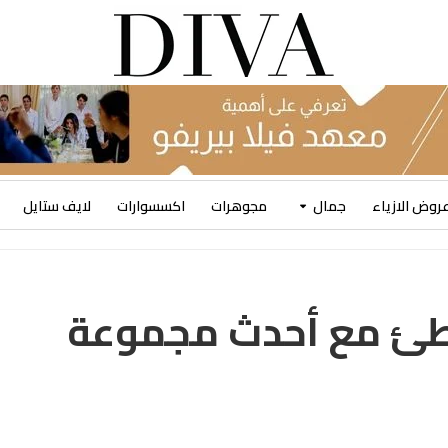
روض الازياء
جمال
مجوهرات
اكسسوارات
لايف ستايل
طئ مع أحدث مجموعة