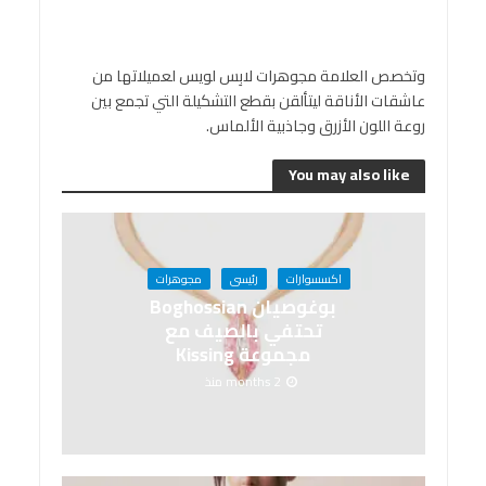
وتخصص العلامة مجوهرات لابِس لويس لعميلاتها من
عاشقات الأناقة ليتألقن بقطع التشكيلة التي تجمع بين
روعة اللون الأزرق وجاذبية الألماس.
You may also like
اكسسوارات
رئيسى
مجوهرات
بوغوصيان Boghossian
تحتفي بالصيف مع
مجموعة Kissing
2 months منذ