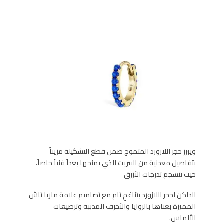
ويبرز حجر اللازورد المتموج ضمن قطع التشكيلة مزيناً
بتفاصيل معدنية من البيريت الذي يمنحها بعداً فنياً خاصاً،
حيث تنسجم تدرجات الأزرق
الداكن لحجر اللازورد بتناغمٍ تام مع تصاميم علامة ماريا تاش
المميزة بغناها بالزوايا والأحرف المدببة وترصيعات
الألماس.