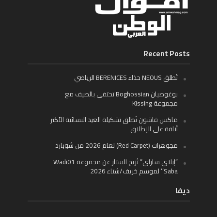
Recent Posts
تُطلق NEOUS حذاء BERENICES الرياضي
بوغوصيان Boghossian تحتفي بالصيف مع
مجموعة Kissing
ماكس فاشون تُطلق تشكيلة العيد النسائية الأكثر
أناقة على الإطلاق
مجوهرات (Red Carpet) لعام 2026 من شوبارد
“إيلاي ساراي” تُزيح الستار عن مجموعة Wadi01
‘Saba’ لموسم خريف/شتاء 2026
ديفا