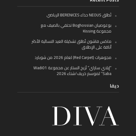
تُطلق NEOUS حذاء BERENICES الرياضي
بوغوصيان Boghossian تحتفي بالصيف مع
مجموعة Kissing
ماكس فاشون تُطلق تشكيلة العيد النسائية الأكثر
أناقة على الإطلاق
مجوهرات (Red Carpet) لعام 2026 من شوبارد
“إيلاي ساراي” تُزيح الستار عن مجموعة Wadi01
‘Saba’ لموسم خريف/شتاء 2026
ديفا