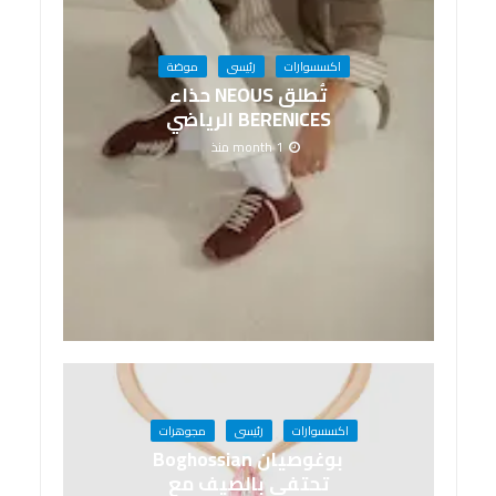
اكسسوارات
رئيسى
موضة
تُطلق NEOUS حذاء
BERENICES الرياضي
1 month منذ
اكسسوارات
رئيسى
مجوهرات
بوغوصيان Boghossian
تحتفي بالصيف مع