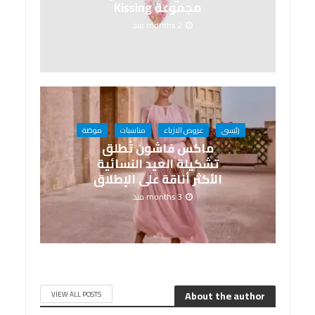
مجموعة Kissing
2 months منذ
رئيسى
عروض الازياء
مناسبات
موضة
ماكس فاشون تُطلق
تشكيلة العيد النسائية
الأكثر أناقة على الإطلاق
3 months منذ
About the author
VIEW ALL POSTS