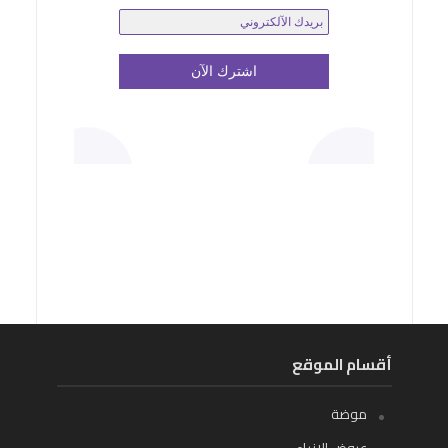
أقسام الموقع
موضة
عروض الازياء