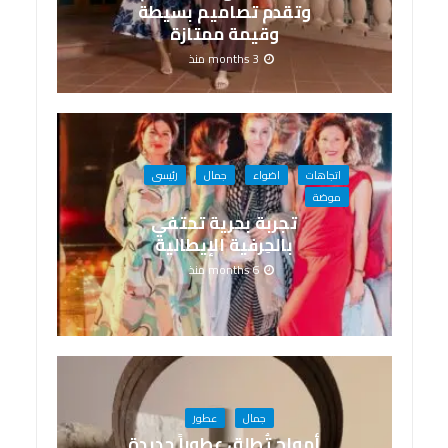
وتقدم تصاميم بسيطة
وقيمة ممتازة
3 months منذ
اتجاهات
اضواء
جمال
رئيسى
موضة
تجربة بحرية تحتفي
بالحِرفية الإيطالية
6 months منذ
جمال
عطور
أمواج تُطلق عطوراً جديدة