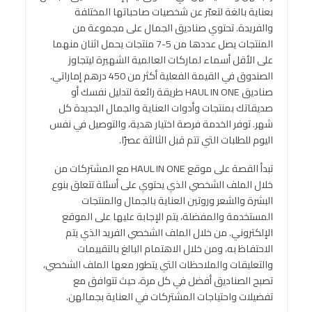
بعناية بالغة لتعبّر عن شخصيات صاحباتها المختلفة
والفريدة. تحتوي صناديق الجمال على مجموعة من
المنتجات يصل عددها من 5-7 منتجات يحمل اثنان منهما
على الأقل أسماء لماركات العالمية الشهيرة ليتجاوز
الصندوق في القيمة الفعلية أكثر من 450 درهم إماراتي.
صناديق HAUL IN ONE طريقة رائعة لتدليل نفسك أو
صديقاتك بمنتجات وأدوات العناية والجمال الجديدة كل
شهر. توفر الخدمة فرصة اختيار هدية، والتوصيل في نفس
اليوم للطلبات التي تتم قبل الثالثة عصرًا.
تبدأ القصة على موقع HAUL IN ONE مع المشتركات من
خلال الملف الشخصي الذي يحتوي على أسئلة تتعلق بنوع
البشرة والشعر وروتين العناية بالجمال والمنتجات
المستخدمة والمفضلة، يتم الإجابة عليها على الموقع
الإلكتروني. من خلال الملف الشخصي الفريد الذي يتم
الاحتفاظ به، ومن خلال الاهتمام البالغ بالتقييمات
والتعليقات والملاحظات التي يتطور معها الملف الشخصي،
تصبح الصناديق أفضل في كل مرة، حيث تتوافق مع
تفضيلات واحتياجات المشتركات في العناية بجمالهن.