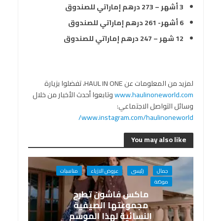
3 أشهر – 273 درهم إماراتي للصندوق
6 أشهر- 261 درهم إماراتي للصندوق
12 شهر – 247 درهم إماراتي للصندوق
لمزيد من المعلومات عن HAUL IN ONE، تفضلوا بزيارة
www.haulinoneworld.com
وتابعوا أحدث الأخبار من خلال
وسائل التواصل الاجتماعي:
www.instagram.com/haulinoneworld/
You may also like
جمال
رئيسى
عروض الازياء
مناسبات
موضة
ماكس فاشون تطرح
مجموعتها الصيفية
النسائية لهذا الموسم