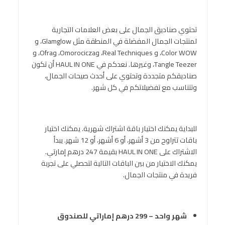
تحتوي صناديق الجمال على بعض العلامات التجارية
لمنتجات الجمال المفضلة في المنطقة مثل Glamglow، و
Color WOW، و Real Techniques، وOmorocicza، وOfra، و
Tangle Teezer، وغيرها. نعدكم في HAUL IN ONE أن تكون
صناديقكم متجددة وتحتوي على أحدث صيحات الجمال،
وتتناسب مع تفضيلاتكم في كل شهر.
للبداية يمكنك اختيار باقة اشتراك شهرية. يمكنك اختيار
باقات تتراوح من 3 أشهر، أو 6 أشهر، أو 12 شهر. يبدأ
الاشتراك على HAUL IN ONE بقيمة 247 درهم إمارتي.
يمكنك الاختيار من بين الباقات التالية لتحصلي على تجربة
فريدة في منتجات الجمال.
شهر واحد – 299 درهم إماراتي للصندوق