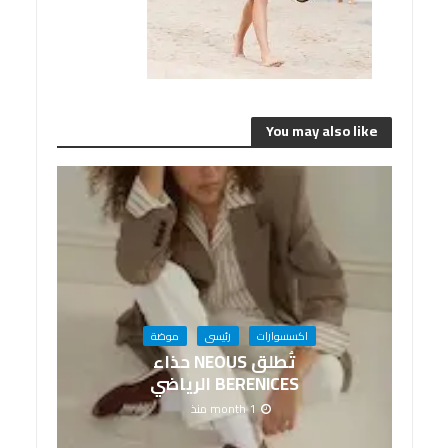
You may also like
اكسسوارات
رئيسى
موضة
تُطلق NEOUS حذاء
BERENICES الرياضي
1 month منذ