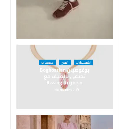
اكسسوارات
رئيسى
مجوهرات
بوغوصيان Boghossian
تحتفي بالصيف مع
مجموعة Kissing
2 months منذ