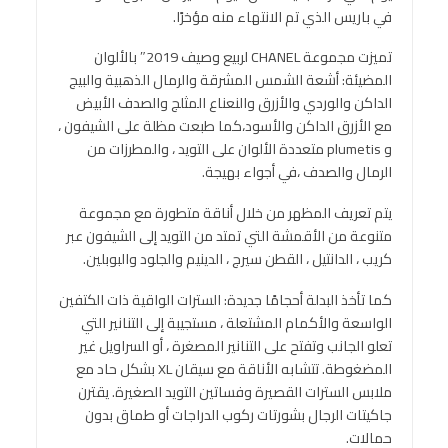
في باريس الذي تم الانتهاء منه مؤخرًا.
تميزت مجموعة CHANEL لربيع وصيف 2019″ بالألوان
المضيئة: أشعة الشمس المشرقة والرمال الذهبية والبيج
الداكن والوردي والأزرق والنعناع المثلج والصدف الأبيض
مع الأزرق الداكن والأسود،كما طبعت مظلة على الشيفون ،
و plumetis متعددة الألوان على التويد ، والمطرزات من
الرمال والصدف ،في أجواء بهيجة.
يتم تعريف المظهر من خلال أناقة متطورة مع مجموعة
متنوعة من الأقمشة التي تمتد من التويد إلى الشيفون عبر
كريب ، الدانتيل ، القطن سيرج ، الدينيم والجلود والبوبلين.
كما تأخذ البدلة أحجامًا جديدة: السترات الواقية ذات الكتفين
الواسعة والأكمام المشتعلة ، مستجيبة إلى التنانير التي
تعلو الجانب وتفتح على التنانير المصغرة ، أو السراويل غير
المضغوطة. تتشابه الأناقة مع سيقان XL بشكل حاد مع
ملابس السترات القصيرة وفساتين التويد الصغيرة. يقترن
جاكيتات الرجال بشورتات ركوب الدراجات أو طماق بدون
حمالات.