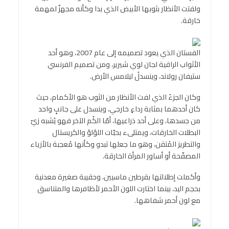
ولفتت الأنظار بثوبها الأبيض الذي بدا وكأنه مجهزٌ لمهمة
خارقة.
الفستان الذي يعود تصميمه إلى عام 2007، وهو أحد
الأثواب الراقية لجان لوي شيرير، ومن تصميم الفرنسي
ستيفان رولاند، وينسدلُ ليلامس الأرض.
وكان الجزءُ الذي لفت الأنظار من الثوب هو الأكمام، حيث
كان أحدهما بمثابة رداءٍ خارجي، وينسدل على جانبٍ واحد
من جسدها، وعلى أحد ذراعيها، أمّا الكُم الآخر فهو يُشبه زيّ
البطلات الخارقات، ويمتلىء بحبّات اللؤلؤ والكريستال
والتطريز المُتقن، وهو ما جعلها تبدو وكأنها مُعجبة بالأزياء
المصفّحة أو أساور المرأة الخارقة.
وأكملت إطلالتها بقرطين ماسيين، وحقيبة صغيرة معدنية
بحجم اليد، بينما اختارت اللون الأحمر لأظافرها والمتناسق
مع لون أحمر شفاهها.