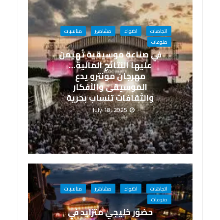
اتجاهات
اضواء
مشاهير
مناسبات
منوعات
في صناعة موسيقية تُهيمن
عليها النتائج المالية…
مهرجان مونترو يدع
الموسيقى والأفكار
والثقافات تنساب بحرية
July 18, 2025
اتجاهات
اضواء
مشاهير
مناسبات
منوعات
حضور خليجي متزايد في