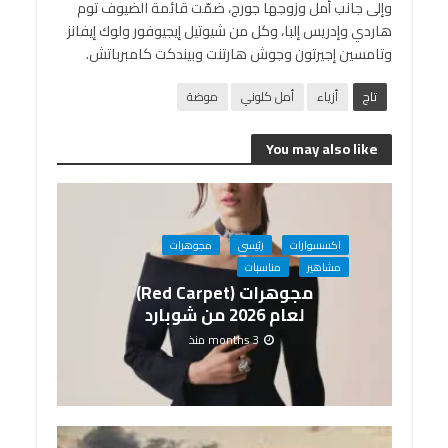
وإلى جانب أمل وزوجها جورج، ضمّت قائمة الضيوف توم
هاردي وإدريس إلبا، وكل من شيوتيل إيجيوفور ولوك إيفانز
وتامسين إجيرتون وجوش هارتنت وبيندكت كامبرباتش.
تاج
أزياء
أمل كلوني
موضة
You may also like
اكسسوارات
رئيسى
مجوهرات
مشاهير
مناسبات
مجوهرات (Red Carpet)
لعام 2026 من شوبارد
3 months منذ