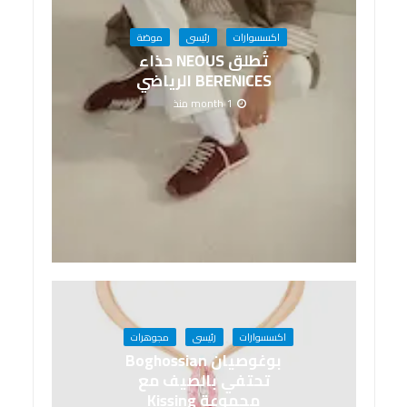
اكسسوارات
رئيسى
موضة
تُطلق NEOUS حذاء
BERENICES الرياضي
1 month منذ
اكسسوارات
رئيسى
مجوهرات
بوغوصيان Boghossian
تحتفي بالصيف مع
مجموعة Kissing