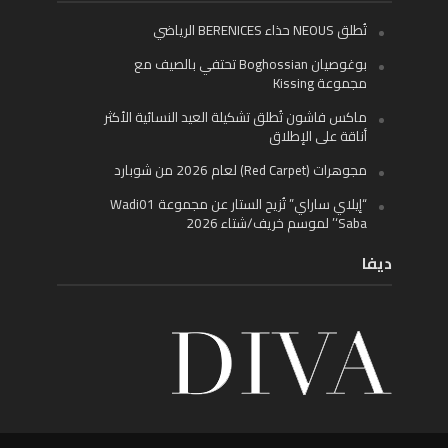
تُطلق NEOUS حذاء BERENICES الرياضي
بوغوصيان Boghossian تحتفي بالصيف مع
مجموعة Kissing
ماكس فاشون تُطلق تشكيلة العيد النسائية الأكثر
أناقة على الإطلاق
مجوهرات (Red Carpet) لعام 2026 من شوبارد
“إيلاي ساراي” تُزيح الستار عن مجموعة Wadi01
‘Saba’ لموسم خريف/شتاء 2026
ديفا