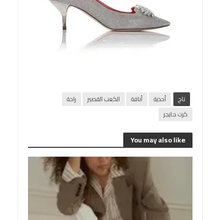
تاج
أحذية
أناقة
الكعب القصير
راحة
كرت جايجر
You may also like