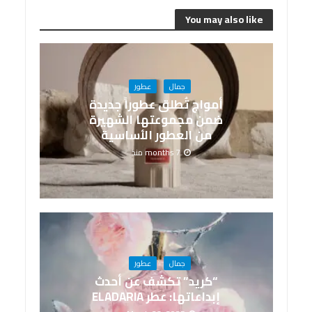
You may also like
جمال
عطور
أمواج تُطلق عطوراً جديدة
ضمن مجموعتها الشهيرة
من العطور الأساسية
7 months منذ
جمال
عطور
“كريد” تكشف عن أحدث
إبداعاتها: عطر ELADARIA