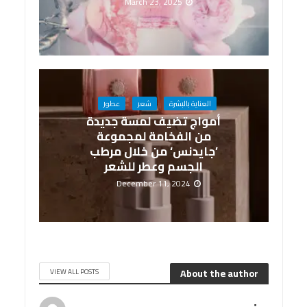
March 23, 2025
العناية بالبشرة
شعر
عطور
أمواج تضيف لمسة جديدة
من الفخامة لمجموعة
’جايدنس‘ من خلال مرطب
الجسم وعطر للشعر
December 11, 2024
About the author
VIEW ALL POSTS