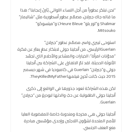
“نحن نبتكر عطوراً من أجل النساء اللواتي يُثرنَ إعجابنا”؛ هذا
ما قاله جاك جيرلان، مصمّم عطور أسطورية مثل “شاليمار”
Shalimar و”لور بلو” L’Heure Bleue و”ميتسوكو”
Mitsouko.
استوحى تييري واسر، مصمّم عطور “جيرلان”
Guerlainالرئيسي، من أنجلينا جولي لابتكار عطرٍ يعبّر عن فكرة
“مدوّنات امرأة”: الخيارات والمشاعر والأحلام التي تجسّد
الأنوثة الحديثة. لقد تمّ الاتفاق على الشراكة بين أنجلينا
جولي و”جيرلان” Guerlain في كامبوديا في شهر ديسمبر
2015 حيث كانت تُخرج فيلمهاTheyKilledMyFather.
لكن هذه الشراكة تعود جذورها في الواقع إلى ذكرى
أنجلينا جولي الطفولية عن حبّ والدتها لبودرةٍ من “جيرلان”
Guerlain.
أنجلينا جولي هي مخرجة ومندوبة خاصة للمفضوية العليا
للأمم المتحدة لشؤون اللاجئين وإحدى مؤسّسي مبادرة
منع العنف الجنسي.