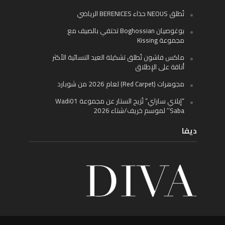
تُطلق NEOUS حذاء BERENICES الرياضي
بوغوصيان Boghossian تحتفي بالصيف مع
مجموعة Kissing
ماكس فاشون تُطلق تشكيلة العيد النسائية الأكثر
أناقة على الإطلاق
مجوهرات (Red Carpet) لعام 2026 من شوبارد
“إيلاي ساراي” تُزيح الستار عن مجموعة Wadi01
‘Saba’ لموسم خريف/شتاء 2026
ديفا