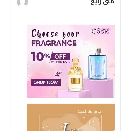
منى ربيع