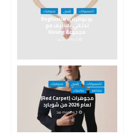
اكسسوارات
رئيسى
مجوهرات
بوغوصيان Boghossian
تحتفي بالصيف مع
مجموعة Kissing
2 months منذ
اكسسوارات
رئيسى
مجوهرات
مشاهير
مناسبات
مجوهرات (Red Carpet)
لعام 2026 من شوبارد
3 months منذ