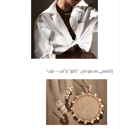
إكتشفي مجموعتي “كليو” و”تيب – توب”