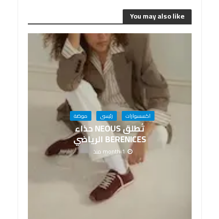
You may also like
اكسسوارات
رئيسى
موضة
تُطلق NEOUS حذاء
BERENICES الرياضي
1 month منذ