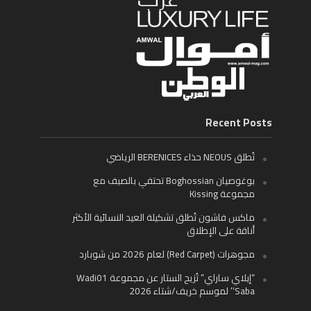
Recent Posts
تُطلق NEOUS حذاء BERENICES الرياضي
بوغوصيان Boghossian تحتفي بالصيف مع
مجموعة Kissing
ماكس فاشون تُطلق تشكيلة العيد النسائية الأكثر
أناقة على الإطلاق
مجوهرات (Red Carpet) لعام 2026 من شوبارد
“إيلاي ساراي” تُزيح الستار عن مجموعة Wadi01
‘Saba’ لموسم خريف/شتاء 2026