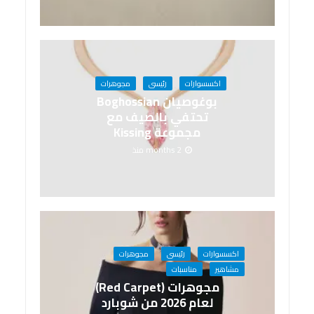
اكسسوارات
رئيسى
مجوهرات
بوغوصيان Boghossian
تحتفي بالصيف مع
مجموعة Kissing
2 months منذ
اكسسوارات
رئيسى
مجوهرات
مشاهير
مناسبات
مجوهرات (Red Carpet)
لعام 2026 من شوبارد