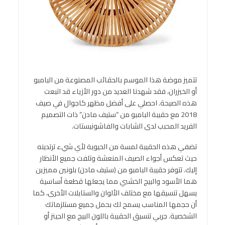
تتميز موضة هذا الموسم بالحقائب المصنوعة من البامبو
أو الخيزران، فقد شهدنا العديد من دور الأزياء قد اتبعت
هذه الصيحة. احصلي على أفضل مظهر كاجوال في صيف
2018 مع حقيبة البامبو من “ستيف مادن” ذات التصميم
الفريد المحبب لدى الشابات والفاشونيستات.
تضفي هذه الحقيبة لمسة من الحيوية لأي شيء ترتدينه
حيث تعكس أجواء الصيف المنعشة وتلفت جميع الأنظار
إليك. تتوفر حقيبة البامبو من (ستيف مادن) بلونين مميزين
هما الأسود والبيج الخشبي مما يجعلها قطعة أساسية
يسهل تنسيقها مع مختلف الألوان والستايلات الأخرى، كما
أن حجمها المناسب يسمح لك بحمل جميع مستلزماتك
الشخصية. جربي تنسيق الحقيبة باللون البيج مع الجينز أو