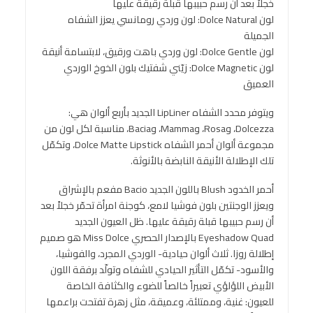
خجلاً بعد أن رسم حبيبها قبلة رقيقة عليها
لون Dolce Natural: لون وردي رومانسي يعزز الشفاه
الجميلة
لون Dolce Gentle: لون وردي باهت ورقيق، لابتسامة أنيقة
لون Dolce Magnetic: زيّني شفتيك بلون الخوخ الوردي
العميق
ويتوفر محدد الشفاه LipLiner الجديد بأربع ألوان هي:
Dolcezza، وRosa، وMamma، وBacia، مناسبة لكل لون من
مجموعة ألوان أحمر الشفاه Dolce Matte Lipstick، وتكمّل
تلك الإطلالة الأنيقة النابضة بالأنوثة.
أحمر الخدود Blush باللون الجديد Bacio مفعم بالإشراق
ويعزز الوجنتين بلون فوشيا لامع، كوجنة امرأة تحمّر خجلاً بعد
أن رسم حبيبها قبلة رقيقة عليها. ظل العيون الجديد
Eyeshadow Quad بالإصدار الحصري Miss Dolce هو صميم
إطلالة روزا. ثلاث ألوان حيادية- الوردي المجرد، والفوشيا،
والأسود- تكمّل التأثير الحيادي للشفاه وتولّد برفقة اللون
الأبيض اللؤلؤي تعبيراً خالصاً للضوء والكثافة الخاصة
للعيون: غنية، وممتلئة، وعميقة، مثل زهرة تفتحت براعمها