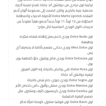
تركيبة لون حيادي من دولتشي آند غابانا، تقدم لمسة أخيرة
مخملية غنية بالكريم. والآن، انضمت إلى مجموعة ألوان أحمر
الشفاه Dolce Matte Lipstick الأصيلة الحمراء والمطلقة
المكوّنة من 13 لوناً، 11 لوناً جديداً تجمع طيفاً متنوعاً من
تدريجات اللون الوردي المناسبة لكل مزاج!
لون Dolce Nude: وردي ناعم يمنح إطلالة شفاه مجرّدة
وطبيعية
لون Miss Dolce: وردي دخاني مفعم بأناقة لا يحصرها أي
زمن
لون Dolce Dolcezza: وردي فاتح ورقيق، حلوٌ كقطعة بون
بون
لون Dolce Rosa: نقي ونابض بالحياة، إنه اللون العريق
لزهرة دولتشي آند غابانا
لون Dolce Sogno: وردي حيوي، حلم ينبض بالحياة
لون Dolce Mamma: وردي ممتلئ وأنيق، دافئ كحضن الأم
لون Dolce Excelsa: وردي كريمسون كثيف ومشرق، مثل
صميم الزهرة الحقيقية
لون Dolce Bacio: لون فوشيا مشرق، كوجنة امرأة تحمّر