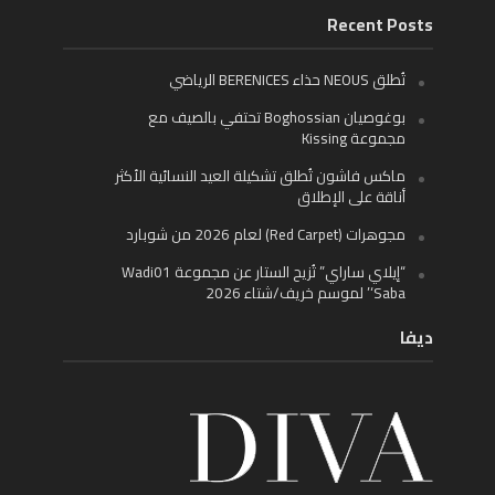
Recent Posts
تُطلق NEOUS حذاء BERENICES الرياضي
بوغوصيان Boghossian تحتفي بالصيف مع
مجموعة Kissing
ماكس فاشون تُطلق تشكيلة العيد النسائية الأكثر
أناقة على الإطلاق
مجوهرات (Red Carpet) لعام 2026 من شوبارد
“إيلاي ساراي” تُزيح الستار عن مجموعة Wadi01
‘Saba’ لموسم خريف/شتاء 2026
ديفا