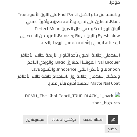
مؤخراً.
وبلمسة من قلم الكحل Khol Pencil على اللون الأسود True
Black، تحصلين على تحديد وكثافة معززة. وأخيراً، تضفي
ألوان البيج الذهبية في ظل العيون Perfect Mono
Eyeshadow باللون Royal وBronze، المزيد من الدفء إلى
الإطلالة، لتوحي بإشراقة شمس الربيع الرائعة.
استكملي إطلالة العيون بأحد الألوان الأربعة لطلاء الأظافر
Nail Lacquer: الفوشيا المشرق Bacio، والوردي الناعم
Bonbon، والأبيض النقي Innocence، والأسود Lava.
ويمكنك إستكمال إطلالة روزا باستخدام طبقة طلاء الأظافر
Matte Nail Coat، للمسة أخيرة بتأثير مميز.
تاج
اطلالة الصيف
دولتشى اند غابانا
مجموعة روزا
مكياج