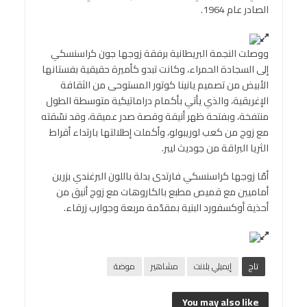
الصادر عام 1964.
ووصلت النجمة البريطانية برفقة زوجها جون كراسنسكي
إلى السجادة الحمراء، وكانت تبدو كأميرة حقيقية بفستانها
الأبيض من تصميم يانينا كوتور المستوحى من الثقافة
الإغريقية، والذي يأتي بأكمام دراماتيكية متوسطة الطول
منتفخة، وبفتحة ظهر أنيقة وقصة صدر عميقة، وقد نسّقته
مع زوج من كعب لوريبولو، وأكملت إطلالتها بارتداء أقراط
الثريا البراقة من جوديث ليبر.
أمّا زوجها كراسنسكي فارتدى بدلة باللون البرغندي بزرين
أماميين مع قميص مطبع بالكاروهات مع زوج أنيق من
أحذية أوكسفورد البنية بمقدّمة مربعة وجوارب زرقاء.
تاج
إيميلي بلانت
مشاهير
موضة
You may also like