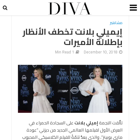
مشاهير
إيميلي بلانت تخطف الأنظار
بإطلالة الأميرات
1 Min Read
December 10, 2018
تألّقت النجمة
إميلي بلانت
على السجادة الحمراء في
العرض الأول لفيلمها العالمي الجديد من ديزني “عودة
ماري بوبينز”، والذي يعدُّ تتمّةً للفيلم الكلاسيكي المحبوب