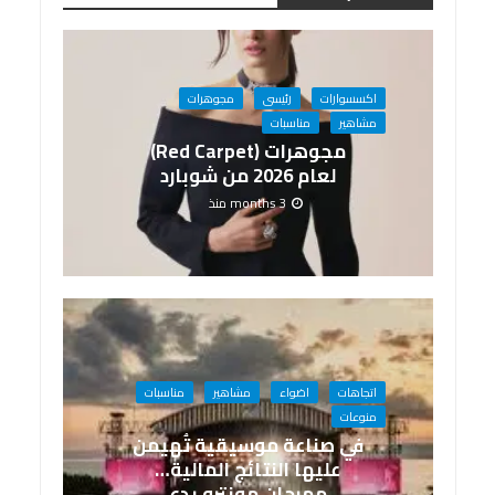
اكسسوارات
رئيسى
مجوهرات
مشاهير
مناسبات
مجوهرات (Red Carpet)
لعام 2026 من شوبارد
3 months منذ
اتجاهات
اضواء
مشاهير
مناسبات
منوعات
في صناعة موسيقية تُهيمن
عليها النتائج المالية…
مهرجان مونترو يدع