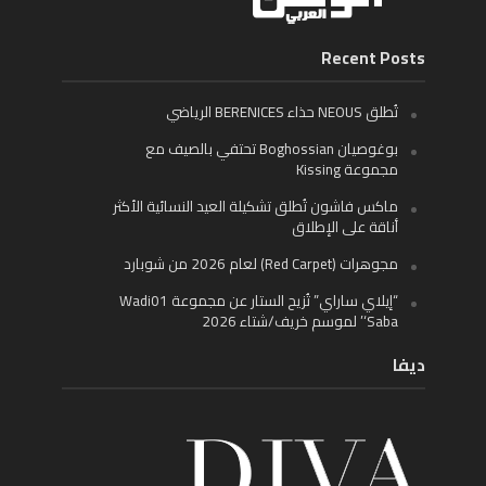
Recent Posts
تُطلق NEOUS حذاء BERENICES الرياضي
بوغوصيان Boghossian تحتفي بالصيف مع
مجموعة Kissing
ماكس فاشون تُطلق تشكيلة العيد النسائية الأكثر
أناقة على الإطلاق
مجوهرات (Red Carpet) لعام 2026 من شوبارد
“إيلاي ساراي” تُزيح الستار عن مجموعة Wadi01
‘Saba’ لموسم خريف/شتاء 2026
ديفا