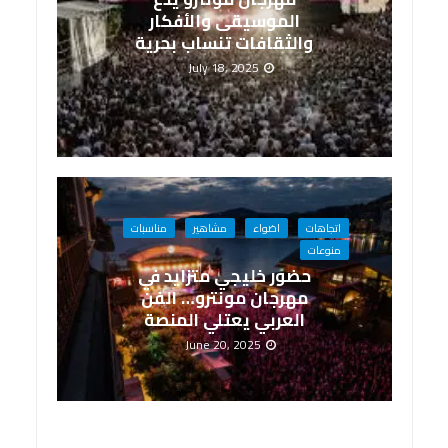
الموسيقى والأفكار
والثقافات تنساب بحرية
July 18, 2025
اتجاهات
اضواء
مشاهير
مناسبات
منوعات
حضور خليجي متزايد في
مهرجان مونترو… الفن
العربي يعتلي المنصة
June 20, 2025