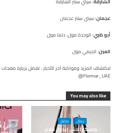
الشارقة:
سيتي سنتر الشارقة
عجمان:
سيتي سنتر عجمان
أبو ظبي:
الوحدة مول، دلما مول
العين:
الجيمي مول
@Flormar_UAE
You may also like
جمال
مكياج
احصلي عل
ماسكارا لاش إيدول فلاتر
الربيع م