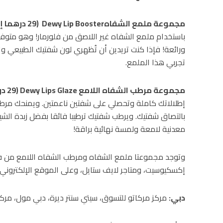
مجموعة ملمع الشفاه
Dewy Lip Booster
(29 درهما إماراتيا):
باستخدام ملمع الشفاه غير اللاصق من فلورمار! وهو متوف
ورائعة! فإذا كنت تريدين أن تُظهري لون شفتيك الطبيعي و
تجربي هذا الملمع.
مجموعة مرطب الشفاه اللامع
Dewy Lips Glaze
(29 درهما إماراتيا):
إطلالاتك كاملة وتحصلي على شفتين ناعمتين. ويمنحك مرطب 
بالتصاق شفتيك. ويرطب شفتيك ترطيبا فائقا بفضل زبدة الشيا 
معدنية لامعة ولمسة نهائية براقة!
وتوجد مجموعتا ملمع الشفاه ومرطب الشفاه اللامع من فلو
إكسكيوسيت، ومتاجر لايف ستايل، وعلى الموقع الإلكتروني GlamBeaute.com.
دبي:
مركز مركاتو للتسوق، سيتي سنتر ديرة، دبي مول، مركز 