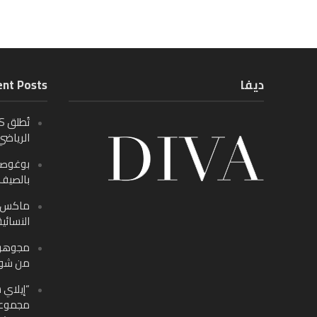
ديفا
nt Posts
الرياضي
بالصيف م
ماكس ف
النسائية
من شوب
“إيلاي س