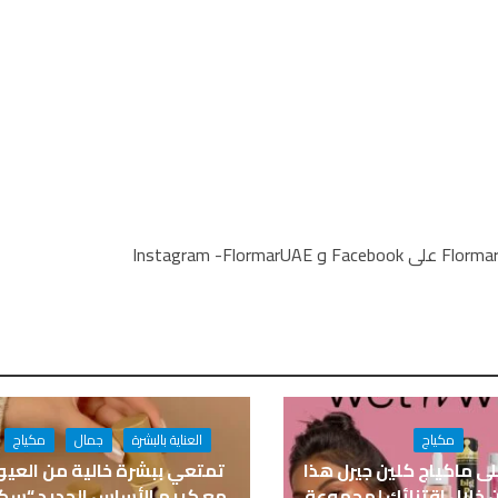
لاكتشاف المزيد ومواكبة آخر الأخبار ، تفضل بزيارة صفحات Flormar على Facebook و Instagram -FlormarUAE
مكياج
العناية بالبشرة
جمال
مكياج
ى ماكياج كلين جيرل هذا
تمتعي ببشرة خالية من العي
ن خلال اقتنائك لمجموعة
مع كريم الأساس الجديد “سك