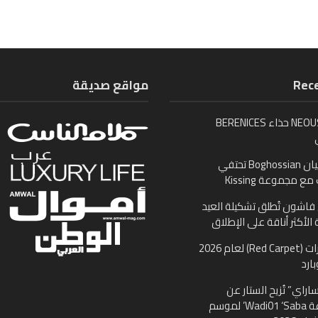
Rece
مواقع صديقة
تُطلق NEOUS حذاء BERENICES
بوغوصيان Boghossian تحتفي
ع مجموعة Kissing
اشون تُطلق تشكيلة العيد
 الأكثر أناقة على الإطلاق
مجوهرات (Red Carpet) لعام 2026
ارد
اراي” تُزيح الستار عن
مجموعة Wadi01 ‘Saba’ لموسم