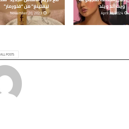
ويت آند ويلد
ليفتينغ” من “فلورمار”
November 20, 2023
April 28, 2024
 ALL POSTS