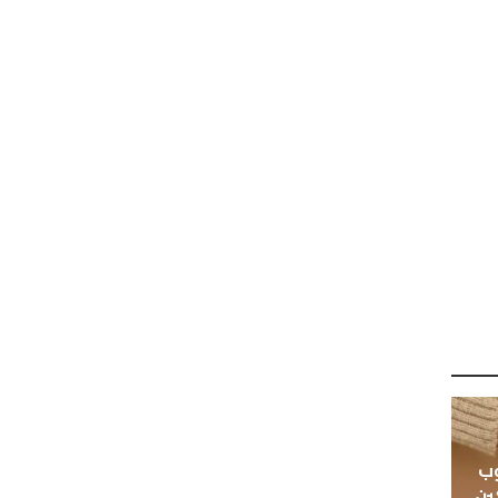
وب
ين