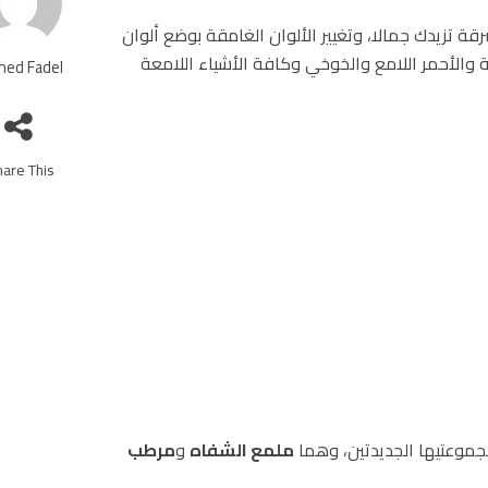
ة تزيدك جمالا، وتغيير الألوان الغامقة بوضع ألوان
ة والأحمر اللامع والخوخي وكافة الأشياء اللامعة
ed Fadel
are This!
جموعتيها الجديدتين، وهما
ملمع الشفاه
و
مرطب