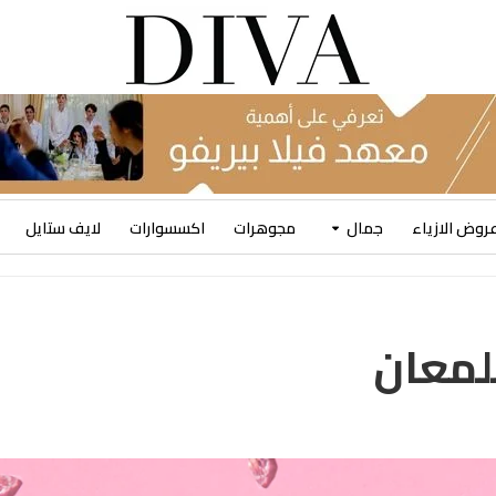
روض الازياء
جمال
مجوهرات
اكسسوارات
لايف ستايل
لمعان