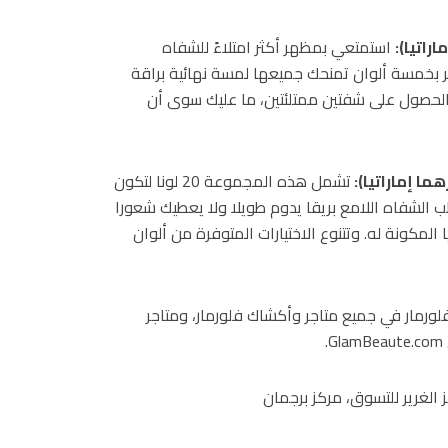
استمتعي بمظهر أكثر امتلاءً للشفاه
ر بخمسة ألوان تمنحك جميعها لمسة نهائية براقة
الحصول على شفتين ممتلئتين، ما عليك سوى أن
تشمل هذه المجموعة 20 لونا لتكون
الشفاه اللامع بريقا يدوم طويلا ولا يعطيك شعورا
المكونة له. وتتنوع الاختيارات المتوفرة من ألوان
رمار في جميع متاجر وأكشاك فلورمار، ومتاجر
الغرير للتسوق، مركز برجمان