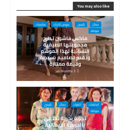
You may also like
جمال
رئيسى
عروض الازياء
مناسبات
موضة
ماكس فاشون تطرح
مجموعتها الصيفية
النسائية لهذا الموسم
وتقدم تصاميم بسيطة
وقيمة ممتازة
3 months منذ
اتجاهات
اضواء
جمال
رئيسى
موضة
تجربة بحرية تحتفي
بالحِرفية الإيطالية