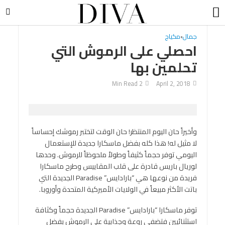
جمال
•
مكياج
احصلي على الرموش التي
تحلمين بها
2 Min Read
April 2, 2018
وأخيراً حان اليوم المنتظر! حان الوقت لتختبر رموشك إحساساً
لا مثيل له! هذا كله بفضل ماسكارا جديدة للإستعمال
اليومي توفر حجماً كثيفاً وطولاً ملحوظاً للرموش. وحدها
لوريال باريس قادرة على قلب المقاييس وطرح ماسكارا
فريدة من نوعها هي “بارادايس” Paradise الجديدة التي
باتت الأكثر مبيعاً في الولايات الأميركية المتحدة وأوروبا.
توفر ماسكارا “بارادايس” Paradise الجديدة حجماً وكثافة
استثنائيين فتضفي روعة وجذابية على الرموش بفضل