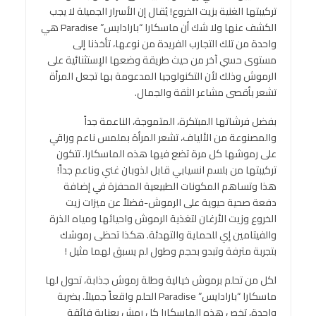
تركيبتها الغنية بزيت الخروع! يُقال إن الأسرار الجميلة لا يجب
الكشف عنها ولا شك أن ماسكارا “بارادايس” Paradise هي
واحدة من تلك التجارب الفريدة من نوعها، تأخذنا إلى
مستوى حسي آخر من حيث طريقة وضعها الإستثنائية على
الرموش وذلك لأن التكنولوجيا المدعومة بها تجعل المرأة
تشعر بأقصى مشاعر الثقة والجمال.
بفضل فرشاتها المبتكرة، المتموجة، الناعمة جداً
والمصنوعة من الألياف، تشعر المرأة بملمس ناعم وراقي
على رموشها كل مرة تضع فيها هذه الماسكارا. تتكون
تركيبتها من بلسم انسيابي قابل لذوبان غني وناعم جداً!
هذا وتساهم المكونات الطبيعية المحفزة في إضافة
دفعة صحية حيوية على الرموش-فضلاً عن ميزات زيت
الخروع وزيت الأرغان لتغذية الرموش واحيائها ومياه الذرة
والفيتامين إي للحماية والتهدئة. هكذا تحظى رموشك
بتجربة مترفة وتبدو بحجم وطول لم يسبق لهما مثيل !
لكل من تحلم برموش خيالية وطلة رموش جذابة، تحول لها
ماسكارا “بارادايس” Paradise الحلم واقعاً جميلاً. بضربة
واحدة، تخص هذه الماسكارا كل رمش بعناية فائقة