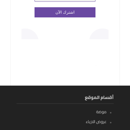
أقسام الموقع
موضة
عروض الازياء