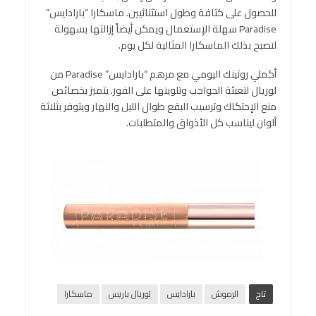
للحصول على كثافة وطول استثنائيين. ماسكارا “بارادايس”
Paradise سهلة الإستعمال ويمكن أيضاً إزالتها بسهولة
لتصبح بذلك الماسكارا المثالية لكل يوم.
أكملي روتينك اليومي مع مرهم “بارادايس” Paradise من
لوريال لتعبئة الحواجب وتلوينها على الفور. يتميز بخصائص
منع الإحتكاك وترسيب البقع طوال الليل والنهار ويتوفر بثلاثة
ألوان ليناسب كل الأذواق والمتطلبات.
تاج
الرموش
بارادايس
لوريال باريس
ماسكارا