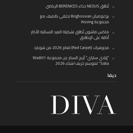
تُطلق NEOUS حذاء BERENICES الرياضي
بوغوصيان Boghossian تحتفي بالصيف مع
مجموعة Kissing
ماكس فاشون تُطلق تشكيلة العيد النسائية الأكثر
أناقة على الإطلاق
مجوهرات (Red Carpet) لعام 2026 من شوبارد
“إيلاي ساراي” تُزيح الستار عن مجموعة Wadi01
‘Saba’ لموسم خريف/شتاء 2026
ديفا