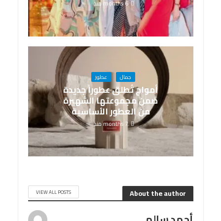
6 months منذ
جمال
عطور
أمواج تُطلق عطوراً جديدة
ضمن مجموعتها الشهيرة
من العطور الأساسية
7 months منذ
About the author
VIEW ALL POSTS
أحمد سالم