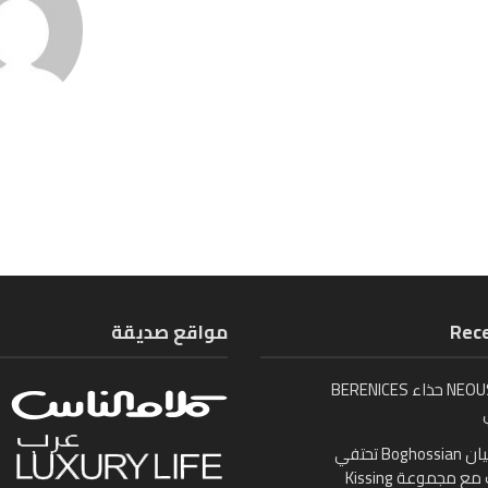
Rece
مواقع صديقة
تُطلق NEOUS حذاء BERENICES
بوغوصيان Boghossian تحتفي
ع مجموعة Kissing