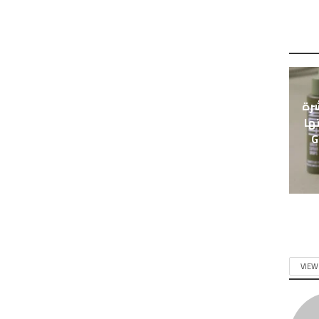
شرة
تها
Gr
VIEW