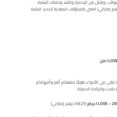
الشوائب، ويقلل من الإحمرار والشّد وجفاف البشرة،
729 درهم إماراتي) الغني بالمكوّنات المغذية لتجديد البشرة
I LOV
طر يدوم 12 أسبوع ورائحة زكية تبقى في الأجواء طويلًا لمتعتكم أنتم وأمهاتكم
الحب والرائحة الجميلة.
200 جرام
I LOVE
(68.25 درهم إماراتي)