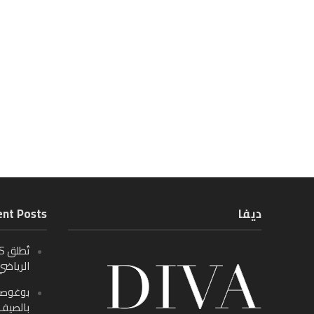
ديفا
nt Posts
الرياضي
بالصيف م