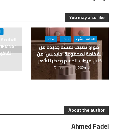
You may also like
ا
العلامة ا
العناية بالبشرة
شعر
عطور
‘
أمواج تضيف لمسة جديدة من
الفخامة لمجموعة ’جايدنس‘ من
خلال مرطب الجسم وعطر للشعر
December 11, 2024
About the author
Ahmed Fadel