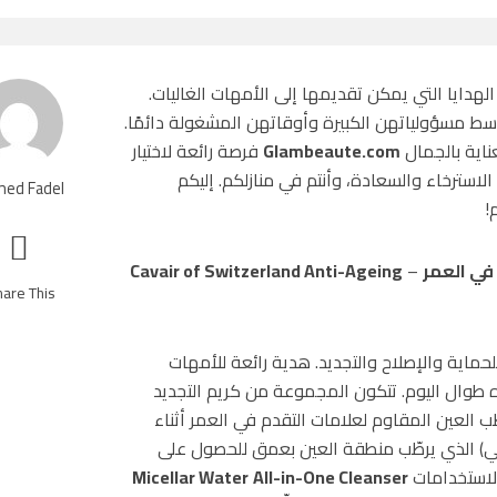
لهدايا التي يمكن تقديمها إلى الأمهات الغاليات.
ط مسؤولياتهن الكبيرة وأوقاتهن المشغولة دائمًا.
ناية بالجمال
Glambeaute.com
فرصة رائعة لاختيار
استرخاء والسعادة، وأنتم في منازلكم. إليكم
ed Fadel
!
في العمر
–
Cavair of Switzerland Anti-Ageing
are This!
لحماية والإصلاح والتجديد. هدية رائعة للأمهات
ه طوال اليوم. تتكون المجموعة من كريم التجديد
ومرطّب العين المقاوم لعلامات التقدم في العمر أثناء
إماراتي) الذي يرطّب منطقة العين بعمق للحصول على
الاستخدامات
All-in-One Cleanser
Micellar Water