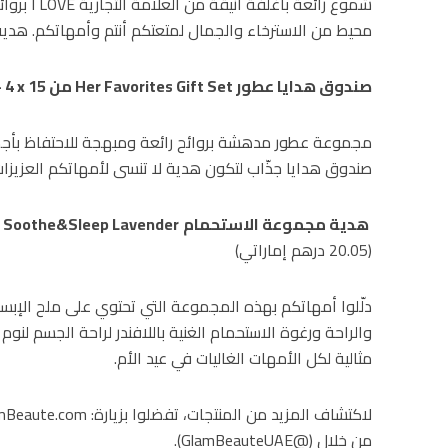
محيط من الاسترخاء والجمال لمتعتكم أنتم وأمهاتكم. هدية
صندوق هدايا عطور
Her Favorites Gift Set
من
15 مل
x
 4
مجموعة عطور مدهشة بروائح رائعة ومبهجة للاحتفاظ بأجمل
صندوق هدايا جذّاب لتكون هدية لا تنسى لأمهاتكم العزيزا
هدية مجموعة الاستحمام
Soothe&Sleep Lavender
م
(20.05 درهم إماراتي)
دلّلوا أمهاتكم بهذه المجموعة التي تحتوي على ملح الإبس
والراحة ورغوة الاستحمام الغنية باللافندر لراحة الجسم لن
مثالية لكل الأمهات الغاليات في عيد الأم.
من خلال (@GlamBeauteUAE).