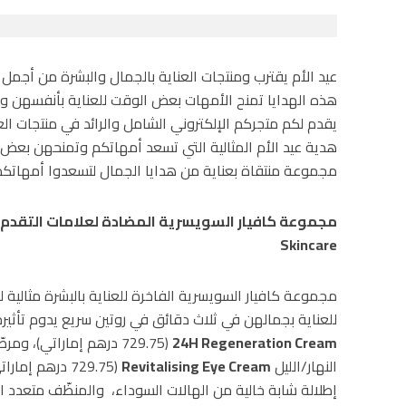
عيد الأم يقترب ومنتجات العناية بالجمال والبشرة من أجمل ا
هذه الهدايا تمنح الأمهات بعض الوقت للعناية بأنفسهن وس
يقدم لكم متجركم الإلكتروني الشامل والرائد في منتجات الع
هدية عيد الأم المثالية التي تسعد أمهاتكم وتمنحهن بعض ال
مجموعة منتقاة بعناية من هدايا الجمال لتسعدوا أمهاتكم
مجموعة كافيار السويسرية المضادة لعلامات التقدم 
Skincare
مجموعة كافيار السويسرية الفاخرة للعناية بالبشرة مثالية ل
للعناية بجمالهن في ثلاث دقائق في روتين سريع يدوم تأثير
24H Regeneration Cream
(729.75 درهم إماراتي)، 
النهار/الليل
Revitalising Eye Cream
(729.75 درهم 
إطلالة شابة خالية من الهالات السوداء، والمنظّف متعدد 