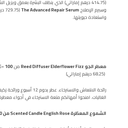
(414.75 درهم إماراتي) الذي ينظف البشرة بعمق ويزيل 
وسيرم الإصلاح
The Advanced Repair Serum
(.75
واستعادة حيويتها.
معطر الجو
Reed Diffuser Elderflower Fizz
من
– 100 مل
E
(68.25 درهم إماراتي)
رائحة الانتعاش والاسترخاء. ع
الغاليات. امنحوا أمهاتكم متعة الاسترخاء في أجواء معطرة ب
الشموع المعطّرة
Scented Candle English Rose
من
– 