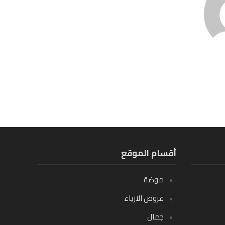
أقسام الموقع
موضة
عروض الازياء
جمال