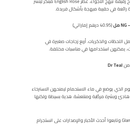
شموع رائعة بأغلفة أنيقة من العلامة التجارية I LOVE بروائح رقيقة تبهج الأجواء. عطر English Rose مبتكر لينشر
 رائعة في حقيبة مبهجة بأشكال فريدة.
–
NG
(40.95 درهم إماراتي)
 اللحظات والذكريات. أربع زجاجات صغيرة في
ت، يمكنهن استخدامها في مناسبات مختلفة.
ن
Dr Teal
وم الذي يوضع في ماء الاستحمام ليمنحهن الاسترخاء
وم هادئ وبشرة مرطّبة ومنتعشة. هدية بسيطة ولكنها
لاكتشاف المزيد من المنتجات، تفضلوا بزيارة: GlamBeaute.com وتابعوا أحدث الأخبار والإصدارات على انستجرام