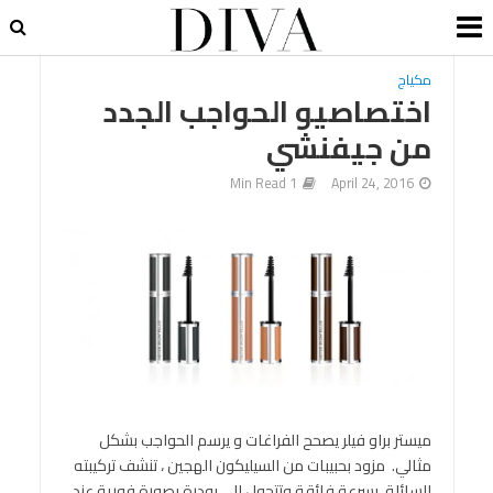
مكياج
اختصاصيو الحواجب الجدد
من جيفنشي
1 Min Read
April 24, 2016
ميستر براو فيلر يصحح الفراغات و يرسم الحواجب بشكل
مثالي. مزود بحبيبات من السيليكون الهجين ، تنشف تركيبته
السائلة بسرعة فائقة وتتحول الى بودرة بصورة فورية عند