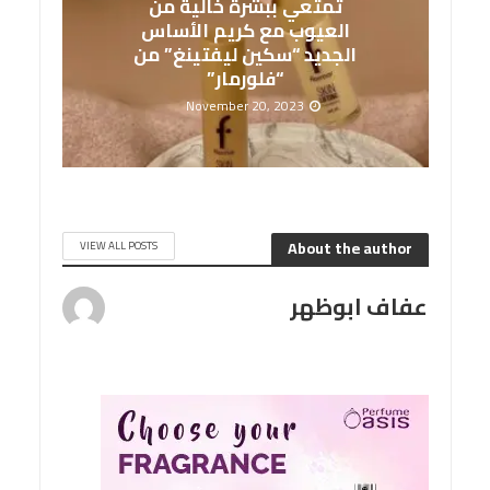
تمتعي ببشرة خالية من
العيوب مع كريم الأساس
الجديد “سكين ليفتينغ” من
“فلورمار”
November 20, 2023
About the author
VIEW ALL POSTS
عفاف ابوظهر