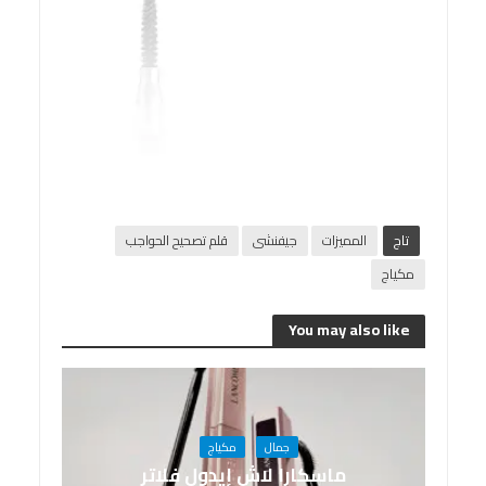
تاج
المميزات
جيفنشى
قلم تصحيح الحواجب
مكياج
You may also like
جمال
مكياج
ماسكارا لاش إيدول فلاتر