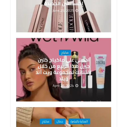
إكستنشن الجديدة
June 25, 2025
مكياج
احصلي على ماكياج كلين
جيرل هذا الربيع من خلال
اقتنائك لمجموعة ويت آند
ويلد
April 28, 2024
العناية بالبشرة
جمال
مكياج