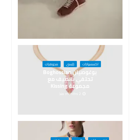
اكسسوارات
رئيسى
مجوهرات
بوغوصيان Boghossian
تحتفي بالصيف مع
مجموعة Kissing
2 months منذ