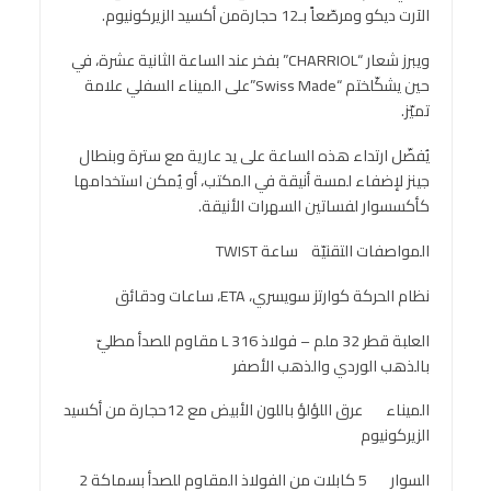
الآرت ديكو ومرصّعاً بـ12 حجارةمن أكسيد الزيركونيوم.
ويبرز شعار “CHARRIOL” بفخر عند الساعة الثانية عشرة، في
حين يشكّلختم “Swiss Made”على الميناء السفلي علامة
تميّز.
يُفضّل ارتداء هذه الساعة على يد عارية مع سترة وبنطال
جينز لإضفاء لمسة أنيقة في المكتب، أو يُمكن استخدامها
كأكسسوار لفساتين السهرات الأنيقة.
المواصفات التقنيّة ساعة TWIST
نظام الحركة كوارتز سويسري، ETA، ساعات ودقائق
العلبة قطر 32 ملم – فولاذ 316 L مقاوم للصدأ مطليّ
بالذهب الوردي والذهب الأصفر
الميناء عرق اللؤلؤ باللون الأبيض مع 12حجارة من أكسيد
الزيركونيوم
السوار 5 كابلات من الفولاذ المقاوم للصدأ بسماكة 2