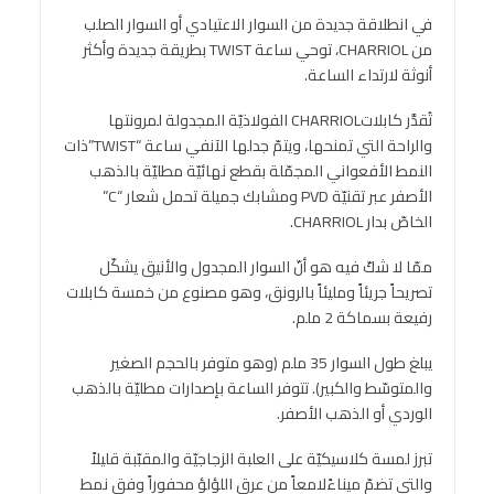
في انطلاقة جديدة من السوار الاعتيادي أو السوار الصلب
من CHARRIOL، توحي ساعة TWIST بطريقة جديدة وأكثر
أنوثة لارتداء الساعة.
تُقدَّر كابلاتCHARRIOL الفولاذيّة المجدولة لمرونتها
والراحة التي تمنحها، ويتمّ جدلها الآنفي ساعة “TWIST”ذات
النمط الأفعواني المجمّلة بقطع نهائيّة مطليّة بالذهب
الأصفر عبر تقنيّة PVD ومشابك جميلة تحمل شعار “C”
الخاصّ بدار CHARRIOL.
ممّا لا شكّ فيه هو أنّ السوار المجدول والأنيق يشكّل
تصريحاً جريئاً ومليئاً بالرونق، وهو مصنوع من خمسة كابلات
رفيعة بسماكة 2 ملم.
يبلغ طول السوار 35 ملم (وهو متوفر بالحجم الصغير
والمتوسّط والكبير). تتوفر الساعة بإصدارات مطليّة بالذهب
الوردي أو الذهب الأصفر.
تبرز لمسة كلاسيكيّة على العلبة الزجاجيّة والمقبّبة قليلاً
والتي تضمّ ميناءًلامعاً من عرق اللؤلؤ محفوراً وفق نمط