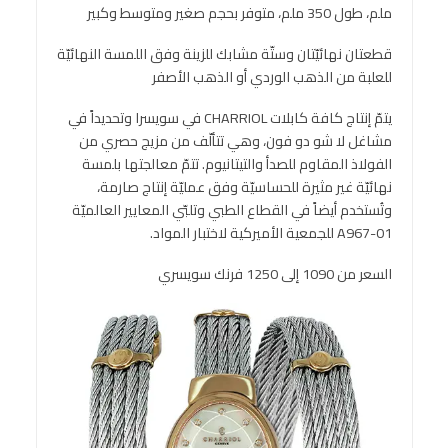
ملم، طول 350 ملم، متوفر بحجم صغير ومتوسط وكبير
قطعتان نهائيّتان وستّة مشابك للزينة وفق اللمسة النهائيّة
للعلبة من الذهب الوردي أو الذهب الأصفر
يتمّ إنتاج كافة كابلات CHARRIOL في سويسرا وتحديداً في
مشاغل لا شو دو فون، وهي تتألّف من مزيج حصري من
الفولاذ المقاوم للصدأ والتيتانيوم. تتمّ معالجتها بلمسة
نهائيّة غير مثيرة للحساسيّة وفق عمليّة إنتاج صارمة،
وتُستخدم أيضاً في القطاع الطبي وتلبّي المعايير العالميّة
A967-01 للجمعية الأميركية لاختبار المواد.
السعر من 1090 إلى 1250 فرنك سويسري