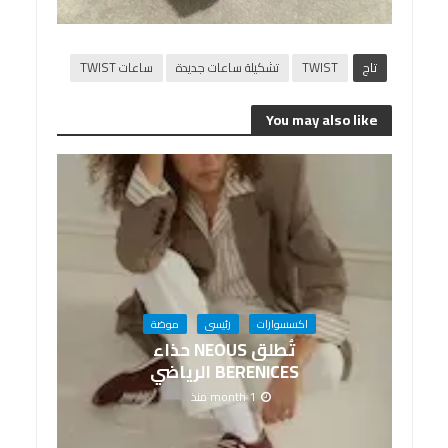
تاج
TWIST
تشكيلة ساعات جديدة
ساعات TWIST
You may also like
اكسسوارات
رئيسى
موضة
تُطلق NEOUS حذاء
BERENICES الرياضي
1 month منذ