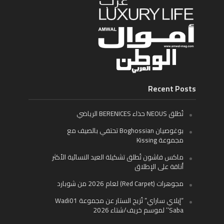
Recent Posts
تُطلق NEOUS حذاء BERENICES الرياضي
بوغوصيان Boghossian تحتفي بالصيف مع
مجموعة Kissing
ماكس فاشون تُطلق تشكيلة العيد النسائية الأكثر
أناقة على الإطلاق
مجوهرات (Red Carpet) لعام 2026 من شوبارد
“إيلاي ساراي” تُزيح الستار عن مجموعة Wadi01
‘Saba’ لموسم خريف/شتاء 2026