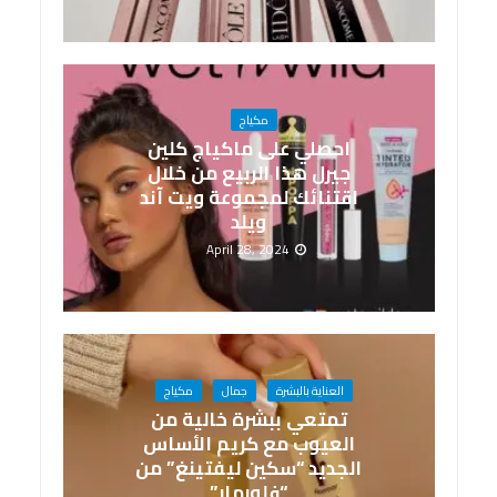
مكياج
احصلي على ماكياج كلين
جيرل هذا الربيع من خلال
اقتنائك لمجموعة ويت آند
ويلد
April 28, 2024
العناية بالبشرة
جمال
مكياج
تمتعي ببشرة خالية من
العيوب مع كريم الأساس
الجديد “سكين ليفتينغ” من
“فلورمار”