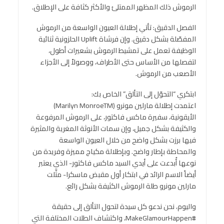
الرموش ذلك المظهر الممتلئ والأكثر كثافة على الإطلاق.
الفصل الدقيق: تأتي إطلالة العيون الواسعة من الرموش
المفصّلة بشكل دقيق. وإن فرشاة Uplift الحلزونية ثنائية
الوظيفة تعمل على تمشيط الرموش بشعيرات أطول،
لتفصلها من الأساس حتى الأطراف، ووصولاً إلى الأجزاء
الأصعب من الرموش.
ابتكري “التحوّل إلى التألق” الخاص بك:
اعتمدت إطلالة مارلين مونرو (Marilyn MonroeTM)
الأيقونية، سفيرة ماكس فاكتور، على الرموش المرفوعة
والكثيفة بشكل جميل، وإن سمات الأنوثة المغرية والمثيرة
فيها برزت بشكل واضح من خلال العيون الواسعة
والمحاطة بإطار واضح. وبإطلالة مكياج مميزة وفريدة من
نوعها أُبدعت على أيدي السيد ماكس فاكتور- الذي يعتبر
أيضاً الاسم الرائد في ابتكار أول مقبض ماسكرا- مثّلت
مارلين مونرو طلة الرموش الكثيفة بشكل رائع.
واليوم، نحن ندعو كل سيدة لتحول التألق إلى حقيقة
#MakeGlamourHappen، واكتشاف الطلات المختلفة التي