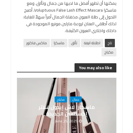
يمكنها أن تظهر أفضل ما لديها من جمال وتألق. ومع
ماسكرا Voluptuous False Lash Effect Mascara، أصبح
التحول إلى طلة العيون مذهلة الجمال أمراً سهلاً للغاية:
لذلك أطلقي العنان لروعة مارلين مونرو الموجودة في
داخلك واختاري العيون الكثيفة.
تاج
اطلالة انيقة
تألق
ماسكرا
ماكس فاكتور
مكياج
You may also like
جمال
مكياج
ماسكارا لاش إيدول فلاتر
إكستنشن الجديدة
June 25, 2025