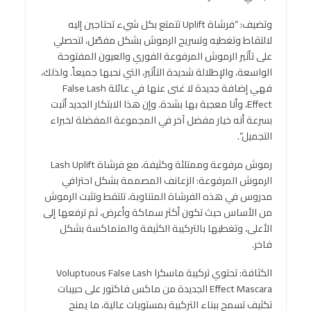
وتضيف: “فرشاة Uplift تتمتع بكل شيء تحتاجين إليه
لالتقاط وتغطيه وتسريح الرموش بشكل مفصّل، لتحصلي
على تأثير الرموش المرفوعة الفوري والعيون المفتوحة
الواسعة، والإطلالة شديدة التأثير، التي نحبها جميعاً. ولذلك،
فهي إضافة جديدة لا غنى عنها في عائلة False Lash
Effect، وأنا معجبة بها بشدة. وإن هذا الابتكار الجديد أثبت
بسرعة أنه خيار مفضل آخر في المجموعة المفضلة لخبراء
التجميل”.
رموش مرفوعة وممتلئة وكثيفة، مع فرشاة Lash Uplift
الرموش المرفوعة: الزعانف المصممة بشكل احترافي
مدروس في هذه الفرشاة المتناوبة، تلتقط وتثبت الرموش
من الأساس حيث تكون أكثر سماكة وأعرض، ثم ترفعها إلى
الأعلى، وتغطيها بالتركيبة الكثيفة والمتماكسة بشكل
فاخر.
الكثافة: تحتوي تركيبة ماسكرا Voluptuous False Lash
Effect Mascara الجديدة من ماكس فاكتور على حبيبات
تكثيف تسمح ببناء التركيبة بمستويات عالية، ما يمنح