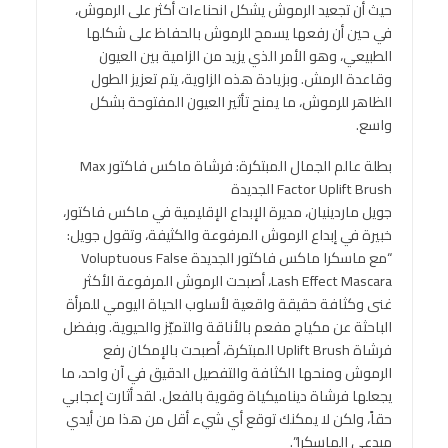
حيث أن تجعيد الرموش يشكل انحناءات أكثر على الرموش،
في حين أن رفعها يسمح للرموش بالحفاظ على شكلها
الطبيعي، وهو الأمر الذي يزيد من الزامية بين العيون
وقاعدة الرمش. وبزيادة هذه الزاوية، يتم تعزيز الطول
الظاهر للرموش، ما يمنح تأثير العيون المفتوحة بشكل
واسع.
بطلة عالم الجمال المبتكرة: فرشاة ماكس فاكتور Max
Factor Uplift Brush الجديدة
جويل ماردينيان، مديرة الإبداع الإقليمية في ماكس فاكتور،
خبيرة في إبداع الرموش المرفوعة والكثيفة، وتقول جويل:
“مع ماسكرا ماكس فاكتور الجديدة Voluptuous False
Lash Effect Mascara، أصبحت الرموش المرفوعة الأكثر
غنى وكثافة حقيقة واقعية لأسلوب الحياة اليومي للمرأة
الباحثة عن مكياج مفعم بالأناقة والتميّز والحيوية. وبفضل
فرشاة Uplift Brush المبتكرة، أصبحت بالإمكان رفع
الرموش ومنحها الكثافة والتفصيل الدقيق في آن واحد، ما
يجعلها فرشاة ديناميكياة وقوية بالفعل. لقد أثارت إعجابي
حقاً، ولكن لا يمكنك توقع أي شيء أقل من هذا من أيدي
مبدعي الماسكرا”.