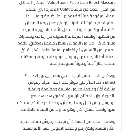
Voluptuous False Lash Effect Mascara؛ الابتكار المذهل
مع الجيل الجديد من فرشاة Uplift المميزة التي تمنحك
رموشاً مرفوعة ومتألقة بمظهر أكثر كثافة وامتلاء على
الفور. تصميم فرشاة Uplift الثوري يضمن رفع الرموش
بكثافة أكبر 5 مرات، وذلك بفضل الأبعاد الحلزونية الفريدة
من شكلها. وتلتقط الفرشاة، المكوّنة من زعانف وشعيرات
متناوبة، كل جزء من الرموش بشكل منفصل ودقيق، لتقوم
برفعها من الأساس، ثم تغطيتها وتمشيطها بشكل فائق
الدقة. أما النتيجة فهي رموش مرفوعة، كثيفة، ومفصّلة
تمنحك إطاراً أنيقاً وعيوناً مفتوحة رائعة.
ويعكس هذا المنتج الجديد، الذي ينضم إلى بوتيك False
Lash Effect الحائز على جوائز عدة، رغبة المرأة برموش
متألقة أكثر وضوحاً، وعيون واسعة ومفتوحة ونابضة
بالحيوية. وإن المفتاح الرئيسي لتحقيق هذا هو رفع
الرموش. ومن خلال رفع الرموش، يصبح الجزء الأكثر سماكة
فيها واضحاً بشكل أكبر، وهو ما يزيد من الإيجاء بالكثافة.
وتعتقد العديد من السيدات أن تجعيد الرموش يمكنه تقديم
التأثير نفسه، ولكن رفع وتجعيد الرموش ليسا الأمر نفسه.