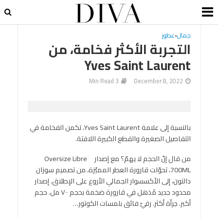
جمال
•
عطور
التجربة الأكثر فخامة، من
Yves Saint Laurent
3 Min Read
December 8, 2022
بالنسبة إلى علامة Yves Saint Laurent، تكمن الفخامة في
التفاصيل الصغيرة والقطع الكبيرة اللافتة.
من قال إنّ الحجم لا يهمّ؟ مع إصدار Oversize Libre
700ML، تحوّلت قارورة العطر المميّزة، من تصميم سوزان
دالتون، إلى الأكسسوار الجمالي الأروع على الإطلاق. إصدار
محدود جديد مُذهل في قارورة ضخمة بحجم ٧٠٠ مل. حجم
أكبر. جرأة أكثر. رقيّ فائق بلمسات الكوتور…