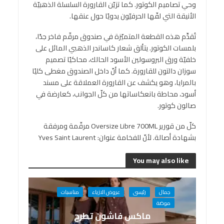
وحي تصاميم الكوتور. كما تزيّن القارورة السلسلة الذهبيّة
الأنيقة التي لفّها الحرفيّون يدويًا حول عنقها.
تُقدِّم هذه القطعة المتميّزة في صندوق مرقّم فاخر جدًا،
بلمسات الكوتور. يتألق شعار كاساندر الذهبي المائل على
خلفيّة ورق البروسولين الأسود الحالك، محاكيًا تصميم
سوزان دالتون للقارورة. كما أنّ داخل الصندوق مغطى كليًا
بالمرايا، وهو يكشف عن القارورة العملاقة على مسند
أسود، محاطة بانعكاساتها من كلّ الجوانب، كعارضة في
صالون كوتور.
كلّ من قورير Oversize Libre 700ML مرقّمة ومرفقة
بشهادة أصالة. لأنّ للفخامة عنوان: Yves Saint Laurent
You may also like
جمال
رئيسى
عروض الازياء
مناسبات
موضة
ماكس فاشون تطرح