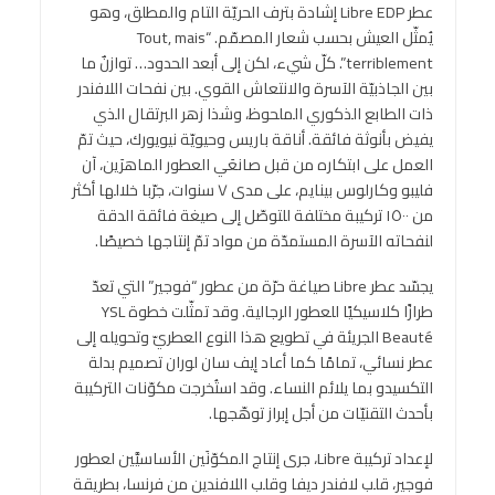
عطر Libre EDP إشادة بترف الحريّة التام والمطلق، وهو
يُمثّل العيش بحسب شعار المصمّم. “Tout, mais
terriblement”. كلّ شيء، لكن إلى أبعد الحدود… توازنٌ ما
بين الجاذبيّة الآسرة والانتعاش القوي. بين نفحات اللافندر
ذات الطابع الذكوري الملحوظ، وشذا زهر البرتقال الذي
يفيض بأنوثة فائقة. أناقة باريس وحيويّة نيويورك، حيث تمّ
العمل على ابتكاره من قبل صانعَي العطور الماهرَين، آن
فليبو وكارلوس بينايم، على مدى ٧ سنوات، جرّبا خلالها أكثر
من ١٥٠٠ تركيبة مختلفة للتوصّل إلى صيغة فائقة الدقة
لنفحاته الآسرة المستمدّة من مواد تمّ إنتاجها خصيصًا.
يجسّد عطر Libre صياغة حرّة من عطور “فوجير” التي تعدّ
طرازًا كلاسيكيًا للعطور الرجالية. وقد تمثّلت خطوة YSL
Beauté الجريئة في تطويع هذا النوع العطريّ وتحويله إلى
عطر نسائي، تمامًا كما أعاد إيف سان لوران تصميم بدلة
التكسيدو بما يلائم النساء. وقد استُخرجت مكوّنات التركيبة
بأحدث التقنيّات من أجل إبراز توهّجها.
لإعداد تركيبة Libre، جرى إنتاج المكوّنَين الأساسيَّين لعطور
فوجير، قلب لافندر ديفا وقلب اللافندين من فرنسا، بطريقة