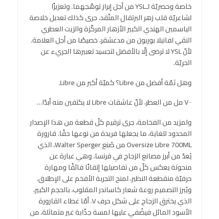
خاصة وحصريّة لـYSL من أجل إبراز توهّجهما. وتعزيزًا
لشاعريّة قلب زهر البرتقال المتّقد، جرى كذلك تعديل خلاصة
الياسمين الهندي الكبير الأزهار المركّزة والزيت العطري
النقي لفانيلا بوربون من مدغشقر، خصيصًا من أجل العلامة.
لأنّ YSL لا ترضى إلّا بالأفضل لتجسيد تعبيرها الجريء عن
الحريّة.
وهل ثمّة أفضل من Libre؟ كميّة أكبر من Libre.
٧٠٠ مل من العطر، لأنّ عاشقات Libre لا يكتفين منه أبدًا…
ولمزيد من الفخامة، جرى ترقيم كلّ قطعة من هذا الإصدار
المحدود للغاية، ما يجعلها فريدة من نوعها حقًا. قارورة
Oversize Libre 700ML من صُنع Walter Sperger، الذي
يُعدّ من أبرز مصانع الزجاج في فرنسا، وهي عبارة عن
منحوتة يعكس كلّ من تفاصيلها إتقانًا فائقًا ومهارة
حرفيّة منقطعة النظير، لمنح التجربة الأفخم على الإطلاق.
ويُبرز التصميم روعة شعار كاساندر المقلوب، بالحجم الكبير،
الذي يخترق الزجاج على شكل حرف V. أمّا غطاء القارورة
الأسود المائل فيضُفي عليها لمسة جذّابة غير متماثلة، من