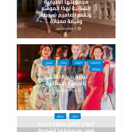
مجموعتها الصيفية
النسائية لهذا الموسم
وتقدم تصاميم بسيطة
وقيمة ممتازة
3 months منذ
اتجاهات
اضواء
جمال
رئيسى
موضة
تجربة بحرية تحتفي
بالحِرفية الإيطالية
6 months منذ
جمال
عطور
أمواج تُطلق عطوراً جديدة
ضمن مجموعتها الشهيرة