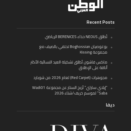
Recent Posts
تُطلق NEOUS حذاء BERENICES الرياضي
بوغوصيان Boghossian تحتفي بالصيف مع
مجموعة Kissing
ماكس فاشون تُطلق تشكيلة العيد النسائية الأكثر
أناقة على الإطلاق
مجوهرات (Red Carpet) لعام 2026 من شوبارد
“إيلاي ساراي” تُزيح الستار عن مجموعة Wadi01
‘Saba’ لموسم خريف/شتاء 2026
ديفا