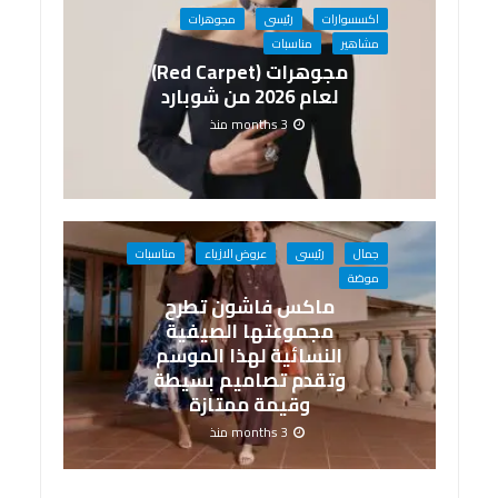
اكسسوارات
رئيسى
مجوهرات
مشاهير
مناسبات
مجوهرات (Red Carpet)
لعام 2026 من شوبارد
3 months منذ
جمال
رئيسى
عروض الازياء
مناسبات
موضة
ماكس فاشون تطرح
مجموعتها الصيفية
النسائية لهذا الموسم
وتقدم تصاميم بسيطة
وقيمة ممتازة
3 months منذ