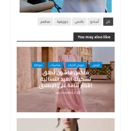
تاج
أسادو
بالاس
جوزيفينا
مطعم
You may also like
رئيسى
عروض الازياء
مناسبات
موضة
ماكس فاشون تُطلق
تشكيلة العيد النسائية
الأكثر أناقة على الإطلاق
2 months منذ