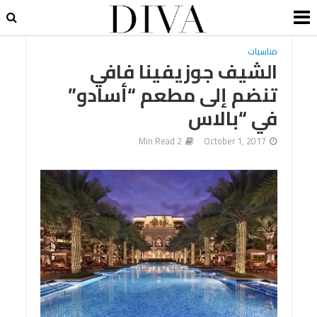
مناسبات
الشيف جوزيفينا فافي
تنضم إلى مطعم “أسادو”
في “بالاس
2 Min Read
October 1, 2017