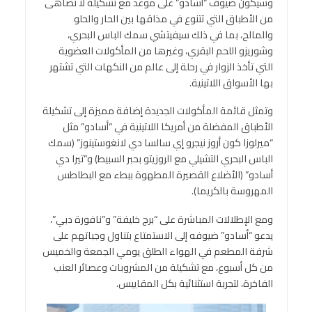
وسيكون ضيوف “أسادو” على موعد مع تشكيلة لا تضاهى
من الأطباق التي تتنوع في مذاقها بين الحار والحلو
والمالح، بما في ذلك سيفيتشي سمك الباس البحري،
وشوريزو اللحم البقري، وغيرها من المأكولات العضوية
التي تأخذ الزوار في رحلة إلى عالم من النكهات التي تشتهر
بها الأسواق اللاتينية.
وتمثل قائمة المأكولات الجديدة إضافة مميزة إلى تشكيلة
الأطباق المفضلة من أمريكا اللاتينية في “أسادو” مثل
“ميرلوزا كون أروز نيجرو إي سالسا دي لانغوستينوز” (سمك
الباس البحري التشيلي مع الروزيتو بحبر السبيط) و”تيرا دي
أسادو” (الأضلاع القصيرة المطهوة ببطء مع البطاطس
المهروسة بالكريما).
ومع الإطلالات المباشرة على “برج خليفة” و”نافورة دبي”،
يدعو “أسادو” ضيوفه إلى الاستمتاع بتناول وجباتهم على
شرفة المطعم في الهواء الطلق يومي الجمعة والخميس
من كل أسبوع، مع تشكيلة من المشروبات وعصائر العنب
الفاخرة، لتجربة استثنائية بكل المقاييس.