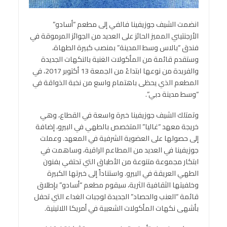
انضمت الشيف جوزيفينا فالفي إلى مطعم “أسادو”
الأرجنتيني المميز الحائز على العديد من الجوائز المرموقة في
فندق “بالاس وسط المدينة” بمنصب كبيرة الطهاة،
وستقدم قائمة من المأكولات الغنية بالنكهات الجديدة
والفريدة من نوعها ابتداءً من الجمعة 13 أكتوبر 2017، في
المطعم الذي يحظى باهتمام واسع من نخبة الذواقة في
“وسط مدينة دبي”.
وتمتلك الشيف جوزيفينا خبرة واسعة في القطاع، وهي
خريجة معهد “غاليا” المتخصص بالطهي في البيرو، إضافة
إلى حصولها على العضوية الشرفية في المعهد. وعملت
جوزيفينا في العديد من المطاعم الراقية، وساهمت في
ابتكار مجموعة متنوعة من الأطباق التي تحتفي بفنون
الطهي العريقة في البيرو. واستناداً إلى خبرتها الكبيرة
وخلفيتها الثقافية الثرية، سيقوم مطعم “أسادو” بإطلاق
قائمة “العنب والحصاد” الجديدة لوجبات الغداء التي تحفل
بأشهى نكهات المأكولات الشعبية في أمريكا اللاتينية.