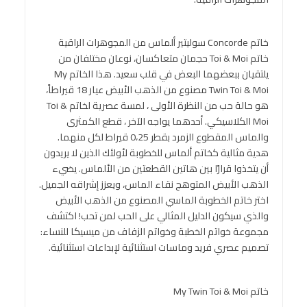
خاتم Concorde سوليتير ألماس من المجوهرات الراقية
خاتم Toi & Moi حجمان متعاكسان، نوعان مختلفان من
يلتقيان ببعضهما البعض في قلب سعيد. هذا الخاتم My
Twin Toi & Moi مصنوع من الذهب الأبيض عيار 18 قيراطاً،
هو حالة حب من النظرة الأولى ، لمسة عصرية لخاتم Toi &
Moi الكلاسيكي. أحدهما يواجه الآخر ، قطع الكمثرى
والماس المقطوع الزمرد بقطر 0،25 قيراط لكل منهما.
هدية مثالية كخاتم ألماس للخطوبة لأولئك الذين لا يريدون
أن يتخذوا قرارًا بين هاتين القطعتين من الألماس. يضيء
الذهب الأبيض المتوهج نقاء الماس، ويعزز إشراقه الجميل.
اختر خاتم الخطوبة الماسي المصنوع من الذهب الأبيض
والذي سيكون الدليل المثالي على الحب لمن تحب! اكتشف
مجموعة خواتم الخطبة وخواتم الزفاف من ميسيكا للنساء:
تصميم عصري فريد وماسات استثنائية لإبداعات استثنائية.
خاتم My Twin Toi & Moi