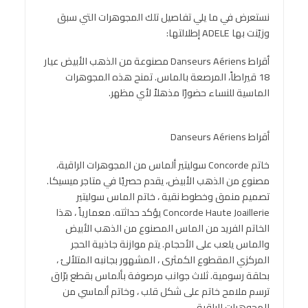
نستعرض في ما يلي تفاصيل تلك المجوهرات التي سبق
وزيّنت بها ADELE إطلالتها:
أقراط Danseurs Aériens مصنوعة من الذهب الأبيض عيار
18 قيراطاً، المرصعة بالماس. تمنح هذه المجوهرات
الماسية للنساء حضورًا مذهلاً لأي مظهر.
أقراط Danseurs Aériens
خاتم Concorde سوليتير ألماس من المجوهرات الراقية،
مصنوع من الذهب الأبيض، يقدم حصريًا في متاجر ميسيكا.
تصميم منمق وخطوط نقية ، خاتم الماس سوليتير
Concorde Haute Joaillerie يؤكد حداثته. معمارياً ، هذا
الخاتم الفريد من الماس المصنوع من الذهب الأبيض
والماس يلعب على الأحجام. يتم موازنة جاذبية الحجر
المركزي المقطوع الكمثرى ، المشهور بجانبه المتلألئ ،
بحلقة رسومية. ثلاث جوانب مرصوفة بألماس بقطع برّاق
ترسم ملامح خاتم على شكل قلب ، وخاتم ألماسي من
المجوهرات الراقية.