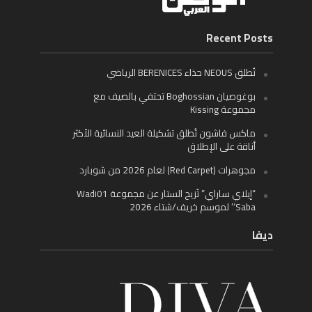
Recent Posts
تُطلق NEOUS حذاء BERENICES الرياضي
بوغوصيان Boghossian تحتفي بالصيف مع
مجموعة Kissing
ماكس فاشون تُطلق تشكيلة العيد النسائية الأكثر
أناقة على الإطلاق
مجوهرات (Red Carpet) لعام 2026 من شوبارد
“إيلاي ساراي” تُزيح الستار عن مجموعة Wadi01
‘Saba’ لموسم خريف/شتاء 2026
ديفا