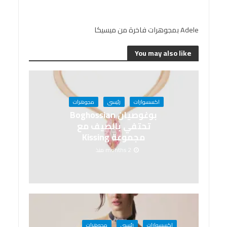
Adele بمجوهرات فاخرة من ميسيكا
You may also like
اكسسوارات
رئيسى
مجوهرات
بوغوصيان Boghossian
تحتفي بالصيف مع
مجموعة Kissing
2 months منذ
اكسسوارات
رئيسى
مجوهرات