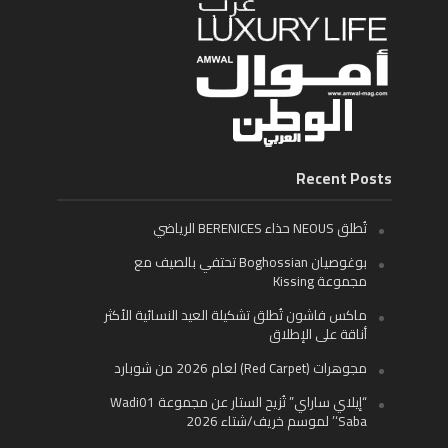
Recent Posts
تُطلق NEOUS حذاء BERENICES الرياضي
بوغوصيان Boghossian تحتفي بالصيف مع
مجموعة Kissing
ماكس فاشون تُطلق تشكيلة العيد النسائية الأكثر
أناقة على الإطلاق
مجوهرات (Red Carpet) لعام 2026 من شوبارد
“إيلاي ساراي” تُزيح الستار عن مجموعة Wadi01
‘Saba’ لموسم خريف/شتاء 2026