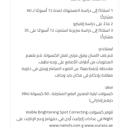
1 استنادًا إلى دراسة المستهلك لمدة 12 أسبوعًا لـ 60
مشاركًا
2 بناءً على دراسة إنفيترو
3 استنادًا إلى دراسة سريرية استمرت 12 أسبوعًا على 35
مشاركًا
ليستخدم:
قم بلف اللسان برفق مرتين لفتح الكبسولة. قم بتنعيم
المحتويات من أطراف الأصابع على وجه نظيف.
ملاحظة: يُحفظ بعيدًا عن الضوء المباشر ويخزن في حاوية
مغلقة بإحكام في مكان بارد وجاف.
سعر:
كبسولات ليلية لتصحيح البقع المشرقة ، 60 كبسولة (384
درهم إماراتي)
تتوفر كبسولات Visible Brightening Spot Correcting
Night في عدادات إليزابيث أردن في دبنهامز وعبر الإنترنت على
www.ounass.ae و www.namshi.com