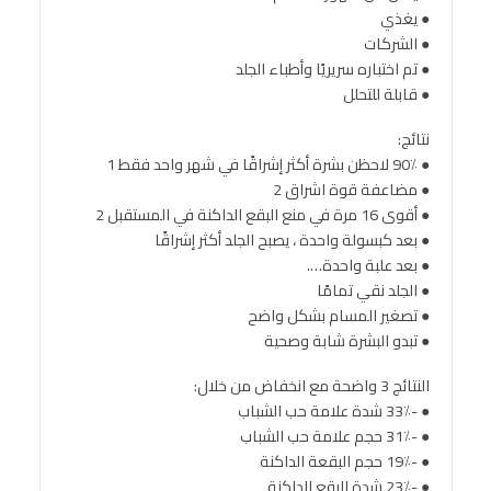
● يغذي
● الشركات
● تم اختباره سريريًا وأطباء الجلد
● قابلة للتحلل
نتائج:
● 90٪ لاحظن بشرة أكثر إشراقًا في شهر واحد فقط 1
● مضاعفة قوة اشراق 2
● أقوى 16 مرة في منع البقع الداكنة في المستقبل 2
● بعد كبسولة واحدة ، يصبح الجلد أكثر إشراقًا
● بعد علبة واحدة….
● الجلد نقي تمامًا
● تصغير المسام بشكل واضح
● تبدو البشرة شابة وصحية
النتائج 3 واضحة مع انخفاض من خلال:
● -33٪ شدة علامة حب الشباب
● -31٪ حجم علامة حب الشباب
● -19٪ حجم البقعة الداكنة
● -23٪ شدة البقع الداكنة