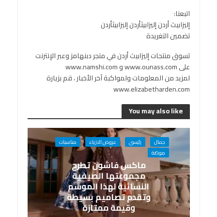
اتبعنا:
إليزابيث أردن إليزابيثأردن إليزابيثأردن
تضمين التغريدة
تسوق منتجات إليزابيث أردن في متجر دبنهامز وعبر الإنترنت
على www.ounass.com و www.namshi.com
لمزيد من المعلومات ولمواكبة آخر الأخبار ، قم بزيارة
www.elizabetharden.com
You may also like
جمال
رئيسى
عروض الازياء
مناسبات
موضة
ماكس فاشون تطرح
مجموعتها الصيفية
النسائية لهذا الموسم
وتقدم تصاميم بسيطة
وقيمة ممتازة