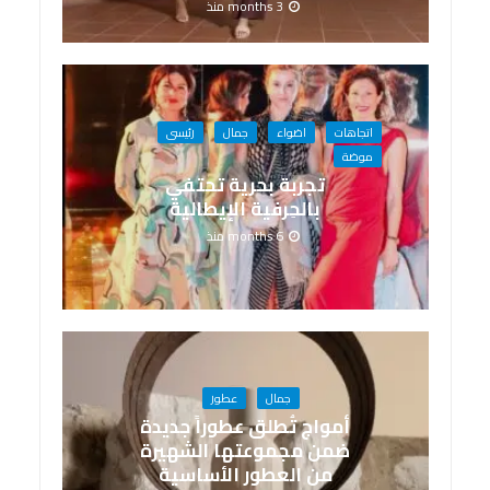
3 months منذ
اتجاهات
اضواء
جمال
رئيسى
موضة
تجربة بحرية تحتفي
بالحِرفية الإيطالية
6 months منذ
جمال
عطور
أمواج تُطلق عطوراً جديدة
ضمن مجموعتها الشهيرة
من العطور الأساسية