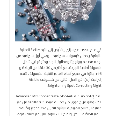
في عام 1990 ، غيرت إليزابيث أردن إلى الأبد صناعة العناية
بالبشرة بإدخال كبسولات سيراميد – وهي أول سيراميد من
نوعه مصمم بيولوجيًا ومطابق للجلد ومتوفر في شكل
كبسولة أحادية الجرعة. مع أكثر من 30 عامًا من الريادة و
46+ جائزة في جميع أنحاء العالم لتقنية الكبسولة ، تقدم
إليزابيث أردن الآن الجيل التالي من كبسولات Visible
Brightening Spot Correcting Night.
تمت إعادة صياغته باستخدام Advanced MIx Concentrate
™ II ، وهو مزيج قوي من خمسة مبيضات فعالة تعمل مع
عملية الإصلاح الطبيعية للبشرة لتقليل عدد وحجم وكثافة
البقع الداكنة بشكل واضح أثناء النوم. الآن مع ضعف قوة