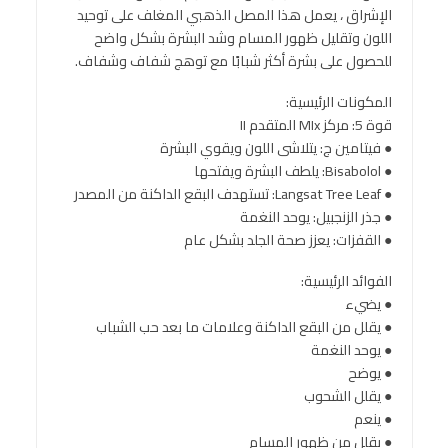
الإشراق ، يعمل هذا المصل الذهبي المغلف على توحيد
اللون وتقليل ظهور المسام وشد البشرة بشكل واضح
للحصول على بشرة أكثر شبابًا مع توهج شفاف وشفاف.
المكونات الرئيسية:
قوة 5: مركز MIx المتقدم II
● فيتامين ج: يتلاشى اللون ويقوي البشرة
● Bisabolol: يلطف البشرة ويفتحها
● Langsat Tree Leaf: تستهدف البقع الداكنة من المصدر
● جذر الزنجبيل: يوحد النغمة
● القفزات: يعزز صحة الجلد بشكل عام
الفوائد الرئيسية:
● يضيء
● يقلل من البقع الداكنة وعلامات ما بعد حب الشباب
● يوحد النغمة
● يوضح
● يقلل الشحوب
● ينعم
● يقلل من ظهور المسام