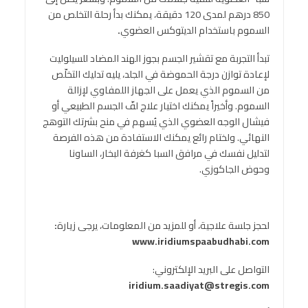
850 درهم لمدى 120 دقيقة، يمكنك بدأ رحلة التخلص من
السموم باستخدام الديتوكس العضوي
.
تبدأ التجربة مع تقشير الجسم بجوز الهند المضاد للسيلوليت
لإعادة توازن درجة الحموضة في الجلد، يليه تدليك التخلّص
من السموم الذي يعمل على الجهاز اللمفاوي لإزالة
السموم. وأخيراً يمكنك اختيار علاج لفّ الجسم الطبيعي أو
فيشال الوجه العضوي الذي يُسهم في منح بشرتك التوهج
النهائي. ولختام رائع يمكنك الاستفادة من هذه الفرصة
لتدليل نفسك في مرافق السبا كغرفة البخار، الساونا
وحوض الجاكوزي.
لحجز جلسة علاجية، أو للمزيد من المعلومات، يرجى زيارة
:
www.iridiumspaabudhabi.com
التواصل على البريد الإلكتروني:
iridium.saadiyat@stregis.com