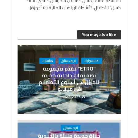
الأنشطة *ملاعب تنس. *ملاعب سكواش. *نادي “ساند
كسل” للأطفال. *أنشطة الرياضات المائية (بلا أجهزة)
.
You may also like
اكسسوارات
لايف ستايل
مناسبات
“ETRO” تقدم مجموعة
تصميمات داخلية جديدة
للمنزل في أسبوع التصميم
في ميلانو
April 27, 2023
لايف ستايل
حياة جديدة مليئة بالحيوية