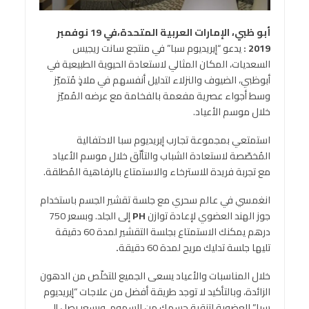
أبو ظبي، الإمارات العربية المتحدة،في
19
نوفمبر
2019 :
يدعو “إيريديوم سبا” في منتجع سانت ريجيس
السعديات، المكان المثالي لاستعادة الحيوية الطبيعية في
أبوظبي، الضيوف والنزلاء لتدليل أنفسهم في ملاذٍ مُتميّز
وسط أجواء عصرية مفعمة بالفخامة مع عرضه المُميّز
خلال موسم الأعياد.
استمتعي بمجموعة تجارب إيريديوم سبا الاحتفالية
المُخصّصة لاستعادة الشباب والتألّق خلال موسم الأعياد
مع تجربة فريدة للاسترخاء والاستمتاع بالرفاهية المُطلقة.
انغمسي في عالم سحري مع جلسة تقشير الجسم باستخدام
جوز الهند العضوي لإعادة توازن
PH
إلى الجلد. وبسعر 750
درهم يمكنك الاستمتاع بجلسة التقشير لمدة 60 دقيقة
تليها جلسة تدليك مريح لمدة 60 دقيقة
.
خلال المناسبات والأعياد يسعى الجميع للتخلّص من الدهون
الزائدة، وبالتأكيد لا توجد طريقة أفضل من علاجات “إيريديوم
سبا” العضوية لتنقية جسمك من السموم. وبسعر يصل إلى