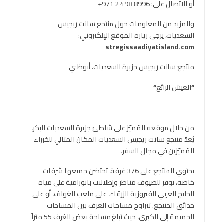
أو الاتصال على: 8996 498 2 971+
وللمزيد من المعلومات حول منتجع سانت ريجيس
السعديات، يرجى زيارة الموقع الإلكتروني:
stregissaadiyatisland.com
منتجع سانت ريجيس جزيرة السعديات، أبوظبي
“
العيش الرائع
“
من خلال موقعه المُميّز على شاطئ جزيرة السعديات البكر،
يُعدّ منتجع سانت ريجيس السعديات المكان المثالي للخبراء
المُميّزين في مجال السفر
.
يحتوي المنتجع على 376 غرفة، تحتضن جميعها شرفات
خاصة، توفر للضيوف مناظر وإطلالات بانورامية على مياه
الخليج العربي الفيروزية الزرقاء، على ملعب الغولف، أو على
حدائق المنتجع. تتراوح مساحات الغرف بين المساحات
الحميمة إلى الكبرى، حيث تبلغ مساحة بعض الغرف 55 متراً