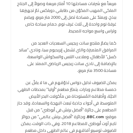
مربعاً مع شرفات مساحتها 10 أمتار مربعة وصولاً إلى الجناح
الملكي المهيب المكوّن من طابقي دوبلكس تمّ تجهيزها
ببذخ، ويمتدّ على مساحة تصل إلى 2000 متر مربع، ويضم
غرفة نوم واحدة إلى ثلاث غرف نوم، حمام سباحة خاص
وتراس واسع مواجه للمحيط
.
كما يضمّ منتجع سانت ريجيس السعديات العديد من
المرافق المتميزة والتي تشمل، إيريديوم سبا، ونادي “ساند
كسل” للأطفال، وملاعب التنس والسكواش الواسعة،
بالإضافة إلى نادي سانت ريجيس الرياضي الممتد على
مساحة 3500 متر مربع
.
يمكن للضيوف تدليل حواس تذوّقهم في ما لا يقلّ عن
خمسة مطاعم وبارات. يتميّز مطعم “أوليا” بمحطات الطهي
الحيّة، وأطباقه المُستوحاة من مأكولات البحر الأبيض
المتوسط، في أجواء جاذبة تبعث البهجة والسعادة. وقد حاز
المطعم على جائزة “أفضل برنش في أبوظبي” من قبل
موقع
: BBC.com
، وجائزة “أفضل برنش عالمي” من جوائز
تايم آوت أبوظبي للمطاعم 2018. وفي ذات الوقت، يمكن
للضيوف توسيع آفاقهم في عالم الطهي داخل مطعم