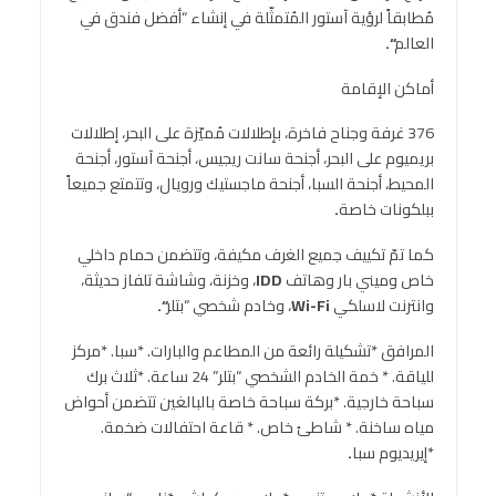
مُطابقاً لرؤية آستور المُتمثّلة في إنشاء “أفضل فندق في
العالم
“.
أماكن الإقامة
376 غرفة وجناح فاخرة، بإطلالات مُميّزة على البحر، إطلالات
بريميوم على البحر، أجنحة سانت ريجيس، أجنحة آستور، أجنحة
المحيط، أجنحة السبا، أجنحة ماجستيك ورويال، وتتمتع جميعاً
ببلكونات خاصة
.
كما تمّ تكييف جميع الغرف مكيفة، وتتضمن حمام داخلي
خاص وميني بار وهاتف
IDD
، وخزنة، وشاشة تلفاز حديثة،
وانترنت لاسلكي
Wi-Fi
، وخادم شخصي “بتلر
“.
المرافق *تشكيلة رائعة من المطاعم والبارات. *سبا. *مركز
للياقة. * خمة الخادم الشخصي “بتلر” 24 ساعة. *ثلاث برك
سباحة خارجية. *بركة سباحة خاصة بالبالغين تتضمن أحواض
مياه ساخنة. * شاطئ خاص. * قاعة احتفالات ضخمة.
*إيريديوم سبا
.