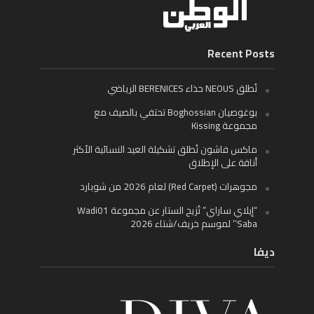
Recent Posts
تُطلق NEOUS حذاء BERENICES الرياضي
بوغوصيان Boghossian تحتفي بالصيف مع
مجموعة Kissing
ماكس فاشون تُطلق تشكيلة العيد النسائية الأكثر
أناقة على الإطلاق
مجوهرات (Red Carpet) لعام 2026 من شوبارد
“إيلاي ساراي” تُزيح الستار عن مجموعة Wadi01
‘Saba’ لموسم خريف/شتاء 2026
ديفا