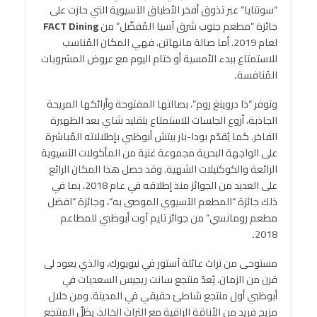
“سونتايا” عبر تذوق أفخر الأطباق الآسيوية التي حازت على
جائزة “مطعم جنوب شرق آسيا المُفضّل” من
FACT Dining
لعام 2019. أما صالة مانهاتن، فهي المكان المُناسب
للاستمتاع ببدء الأمسية أو ختام اليوم مع عروض المشروبات
المُنافسة
.
وتوفر “ذا دروينغ روم”، بصالتها المفتوحة وأرائكها المريحة
الجاذبة، أروع الجلسات للاستمتاع بتقليد شاي بعد الظهيرة
الفاخر. كما يُقدّم بودا-بار بيتش أبوظبي بإطلالاته المُباشرة
على الواجهة البحرية مجموعة غنية من المأكولات الآسيوية
الرائعة والكوكتيلات الشهية. وقد حصل هذا المكان الرائع
على العديد من الجوائز منذ إطلاقه في عام 2018، بما في
ذلك جائزة “المطعم الآسيوي الموصى به”، وجائزة “افضل
مطعم رومانسي” من جوائز تايم آوت أبوظبي للمطاعم
.
2018
مستوحى من تراث عائلة آستور في نيويورك، والذي يعود لى
قرن من الزمان، يُعدّ منتجع سانت ريجيس السعديات في
أبوظبي أول منتجع شاطئ حقيقي في المدينة. ومن خلال
مزيج فريد من الأناقة الراقية مع التراث الخالذ، يظلّ المنتجع