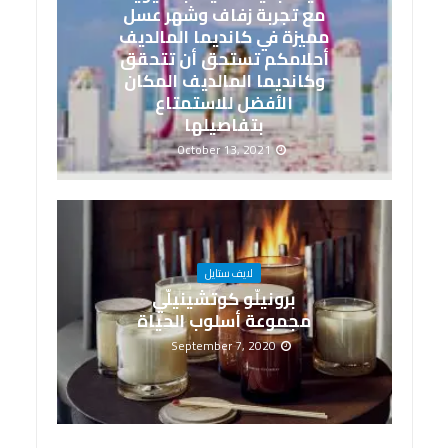
مع تجربة زفاف وشهر عسل
مميزة في كانديما المالديف
أحلامكم تستحق أن تتحقق
وكانديما المالديف المكان
الأفضل للاستمتاع
بتفاصيلها
October 13, 2021
لايف ستايل
برونيلّو كوتشينيلّي
مجموعة أسلوب الحياة
September 7, 2020