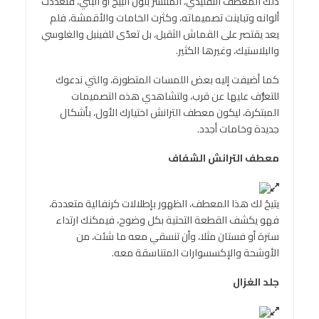
ذلك المعطف التقليدي، المنتشر بلون البيج أو البني، فتعدّدت
ألوانه وتباينت تصميماته، وكثرت الخامات والأقمشة، فلم
يعد يقتصر على القماش الثقيل، بل تعدّى للفينيل والغلوسي
والبلاستيك، وغيرها الكثير.
كما أضيفت إليه بعض اللمسات المتطورة، والتي ندعوك
للتعرُّف عليها عن قرب، ولتشاهدي هذه التصميمات
المبتكرة، ليكون معطف الترانش اختيارك الأول، بأشكال
جديدة وخامات أجدد.
معطف الترانش الشفاف
يتيحُ لك هذا المعطف، الظهور بإطلالات كرنفالية متعددة،
فهو يكشف القطعة التحتية بكل وضوح، فيمكنك ارتداء
سترة أو فستان مثلا، وأن تنسقي معه ما شئت، من
الأوشحة والإكسسوارات المتناسقة معه.
جلد الغزال