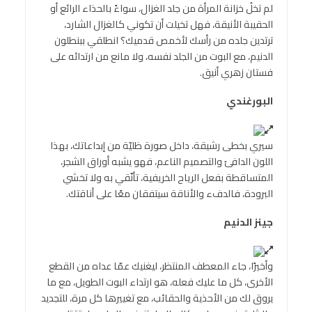
لم تخلُ خزانة المرأة من جلد الغزال، سواءً بالحذاء الرائع أو
الحقيبة الأنيقة، فهل تخيلت أن تكوني كالغزال الشارد،
ترتدين جلده من رأسك لأخمص قدميك؟ انطلقي ببنطلون
الدنيم، مع البوت من الجلد نفسه، ولا مانع من ارتدائه على
فستان زهري أنيق.
البورغندي
سيري بخطى رشيقة، داخل صورة ظليّة من إبداعاتك، بهذا
اللون الدافئ والتصميم الناعم، فهو يشبه أوراق الشجر،
المتساقطة بفعل الرياح الخريفية، تأنّقي به ولا تخشي
البرودة، فالدفء والأناقة سيتفقان معًا على أناقتك.
جينز الدنيم
وأخيرًا، جاء المعطف المنتظر، ليغنيك عمّا عداه من القطع
الأخرى، كل ما عليك فعله، هو ارتداء البوت الطويل، مع ما
يروق لك من الأحذية والحقائب، مع تغييرها كل مرة، للتجديد