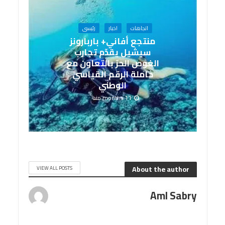
اتجاهات
اخبار
رئيسى
منتجع أفاني+ باربارونز
سيشيل يقدّم تجارب
الغوص الحرّ بالتعاون مع
حاملة الرقم القياسي
الوطني
11 months منذ
About the author
VIEW ALL POSTS
Aml Sabry