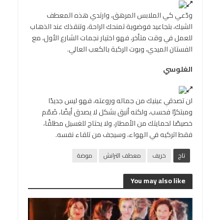
ودّعي كي الملابس المرهق، وارتدي هذه المعطف
الشيك، بتجاعيد فوضوية تمنحك الراحة، وتنقذك عند الذهاب
للعمل في وقت متأخر، فهو اختيار نجمات الشارع الأول، مع
الفستان الميدي، وبوت الركبة بالكعب العالي.
الغلوسي
لن تصدقي عينيك من جماله وروعته، فهو ليس جديدًا
ومبتكرًا فحسب، ولكنه أنيق بشكل لا يصدق أيضًا، صُمّم
خصيصًا لحمايتك من الأمطار، ولا يحتاج للغسيل مطلقًا،
فقط اتركيه في الهواء، وسيجف من تلقاء نفسه.
تاج
خريف
معطف الترانش
موضة
You may also like