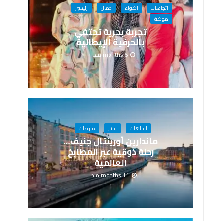
اتجاهات
اضواء
جمال
رئيسى
موضة
تجربة بحرية تحتفي
بالحِرفية الإيطالية
6 months منذ
اتجاهات
اخبار
منوعات
ماندارين أورينتال جنيف…
رحلة ذوقية عبر المطابخ
العالمية
11 months منذ