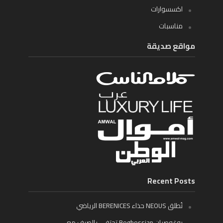
اكسسوارات
مناسبات
مواقع صديقة
Recent Posts
تُطلق NEOUS حذاء BERENICES الرياضي
بوغوصيان Boghossian تحتفي بالصيف مع