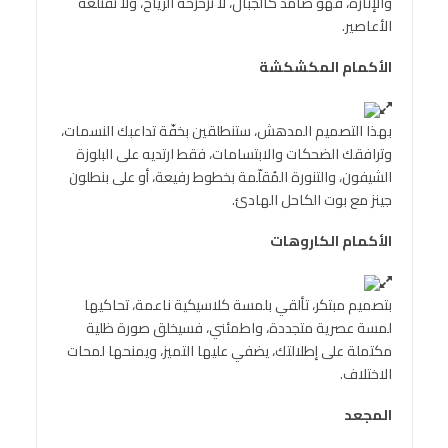
والإثارة، فهو صامد كالجبال، لا تزحزحه الرياح، ولا تقتلعه
الأعاصير.
الأكمام المكشكشة
بهذا التصميم المدهش، ستنطلقين بخفّة تداعبك النسمات،
وترافقك الضحكات والابتسامات، فقط ارتديه على البلوزة
الشيفون، والتنورة المُقلّمة بخطوط رفيعة، أو على بنطلون
جينز مع بوت الكاحل الهادئ.
الأكمام الكاروهات
بتصميم مبتكر، تألقي بلمسة كلاسيكية ناعمة، تحاكيها
لمسة عصرية متجددة، واطمئني، فسيخلق صورة ظلية
مكتملة على إطلالتك، يضفي عليها التميز، ويمنحها لمحات
الاختلاف.
المجعد