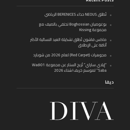
تُطلق NEOUS حذاء BERENICES الرياضي
بوغوصيان Boghossian تحتفي بالصيف مع
مجموعة Kissing
ماكس فاشون تُطلق تشكيلة العيد النسائية الأكثر
أناقة على الإطلاق
مجوهرات (Red Carpet) لعام 2026 من شوبارد
“إيلاي ساراي” تُزيح الستار عن مجموعة Wadi01
‘Saba’ لموسم خريف/شتاء 2026
ديفا