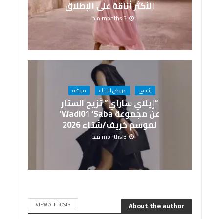
الأكثر أناقة على الإطلاق
3 months منذ
رئيسى
عروض الازياء
موضة
“إيلاي ساراي” تُزيح الستار
عن مجموعة Wadi01 ‘Saba’
لموسم خريف/شتاء 2026
3 months منذ
About the author
VIEW ALL POSTS