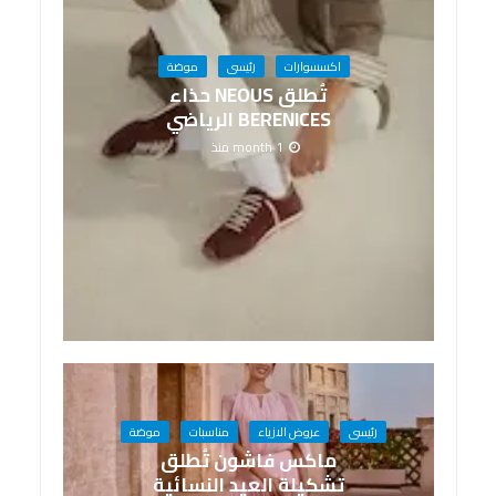
اكسسوارات
رئيسى
موضة
تُطلق NEOUS حذاء
BERENICES الرياضي
1 month منذ
رئيسى
عروض الازياء
مناسبات
موضة
ماكس فاشون تُطلق
تشكيلة العيد النسائية