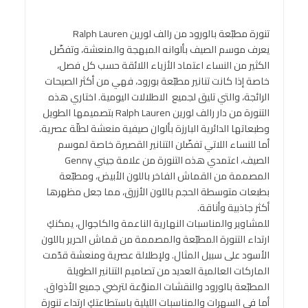
تنورة مطبّعة بالورود من رالف لورين Ralph Lauren
يعرف موسم الصيف بألوانه المبهجة والمنعشة، وتفضّل
الكثير من النساء اعتماد الأزياء اللائقة حسب كل فصل،
خاصة إذا كانت تنانير مطبّعة بورود، فهي من أكثر الصيحات
الرائجة، والتي تليق لجميع الاطلالات اليومية. اختاري هذه
التنورة من دار رالف لورين Ralph Lauren بتصميمها الطويل
وطبعاتها الدائرية البارزة بألوان صيفية منعشة لطلّة عصرية.
أما للنساء اللاتي تفضّلن التنانير القصيرة خاصة لموسم
الصيف، اعتمدي هذه التنورة من علامة جيني Genny
المصممة من القماش الفاخر باللون الأبيض، ومطبّعة
بطبعات متوسطة الحجم باللون الأزرق، مما جعل مظهرها
أكثر جاذبية وأناقة.
للمشاوير والمناسبات النهارية الناعمة والكاجوال، يمكنكِ
ارتداء التنورة المطبّعة والمصممة من قماش الحرير باللون
الأسود على سبيل المثال. ولإطلالة عصرية ومنعشة قدّمت
الماركات العالمية العديد من تصاميم التنانير الطويلة
المطبّعة بالورود والنقشات المنوّعة لترضي جميع الأذواق.
أما في السهرات والمناسبات الليلية باستطاعتكِ ارتداء تنورة