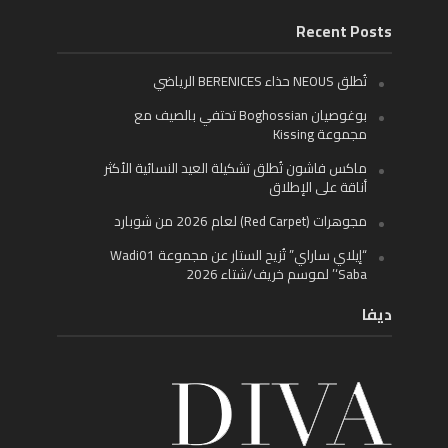
Recent Posts
تُطلق NEOUS حذاء BERENICES الرياضي
بوغوصيان Boghossian تحتفي بالصيف مع
مجموعة Kissing
ماكس فاشون تُطلق تشكيلة العيد النسائية الأكثر
أناقة على الإطلاق
مجوهرات (Red Carpet) لعام 2026 من شوبارد
“إيلاي ساراي” تُزيح الستار عن مجموعة Wadi01
‘Saba’ لموسم خريف/شتاء 2026
ديفا