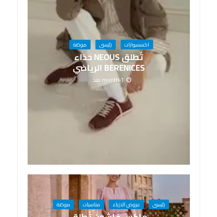
اكسسوارات
رئيسى
موضة
تُطلق NEOUS حذاء
BERENICES الرياضي
1 month منذ
رئيسى
عروض الازياء
مناسبات
موضة
ماكس فاشون تُطلق