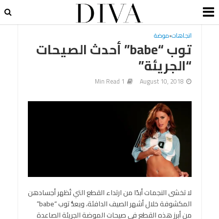
اتجاهات
•
موضة
توب “babe” أحدث الصيحات
“الجريئة”
1 Min Read
August 10, 2018
لا تخشى النجمات أبدًا من ارتداء القطع التي تُظهر أجسادهن
المكشوفة خلال أشهر الصيف الدافئة، ويعدُّ توب “babe”
من أبرز هذه القطع في صيحات الموضة الجريئة الصاعدة