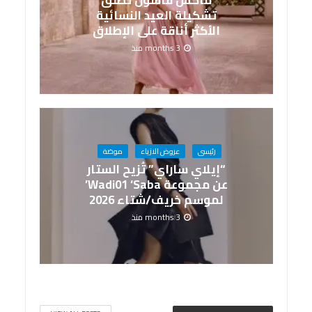
تشكيلة العيد النسائية
الأكثر أناقة على الإطلاق
3 months منذ
رئيسى
عروض الازياء
موضة
“إيلاي ساراي” تُزيح الستار
عن مجموعة Wadi01 ‘Saba’
لموسم خريف/شتاء 2026
3 months منذ