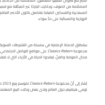
المصمّمة من الصوف، وجاكيت الباركا غير المبطّنة مع قميص
المستديرة والفساتين الضيقة بتفاصيل باللون الأخصر الفاقع، في
النهارية والمسائية على حدّ سواء.
ستنطلق الحملة الإعلانية في سلسلة من التنشيطات التسويقي
مجموعة
Classics Reborn
على مواقع التواصل الاجتماعي ف
مجال الموضة والفنّ، لينفحوا الحياة في الأزياء التي لا تفق
يُشار إلى أنّ مجموعة
Classics Reborn
لموسم ربيع 2023 متوفّرة الآن على موقع
تومي هيلفيغر حول العالم ولدى بعض وكلاء البيع المعتمدي