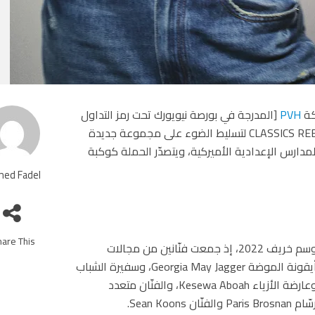
PVH
[المدرجة في بورصة نيويورك تحت رمز التداول
PVH]، حملتها الإعلانية لموسم ربيع 2023 تحت عنوان CLASSICS REBORN لتسليط الضوء على مجموعة جديدة
لمدارس الإعدادية الأميركية، ويتصدّر الحملة كوكبة
ed Fadel
are This!
لموسم خريف 2022، إذ جمعت فنّانين من مجالات
مختلفة من عوالم الموضة والموسيقى والترفيه، وأبرزهم أيقونة الموضة Georgia May Jagger، وسفيرة الشباب
والطالبة في جامعة هارفارد Aoki Lee Simmons، والفنّانة وعارضة الأزياء Kesewa Aboah، والفنّان متعدد