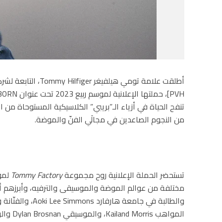
أطلقت علامة تومي هيلفيغر Tommy Hilfiger، التابعة لشركة
تنفح الحياة في أزياء الـ”بريبي” الكلاسيكية المستوحاة من ا
من النجوم الصاعدين في مجالَي الفنّ والموضة.
تستحضر الحملة الإعلانية روح مجموعة
Tommy Factory
المواهب Kailand Morris، والموسيقي Dylan Brosnan والرسّام Paris Brosnan والفنّان Sean Koons.