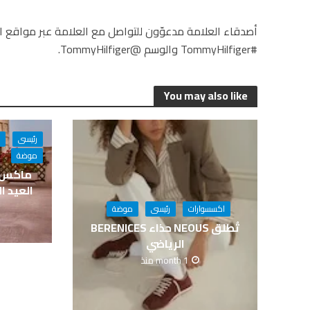
أصدقاء العلامة مدعوّون للتواصل مع العلامة عبر مواقع ال
#TommyHilfiger والوسم @TommyHilfiger.
You may also like
رئيسى
موضة
ماكس ف
العيد ا
اكسسوارات
رئيسى
موضة
تُطلق NEOUS حذاء BERENICES
الرياضي
1 month منذ