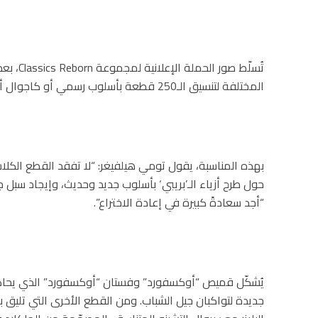
المختلفة لتنسيق الـ250 قطعة بأسلوب رسمي أو كاجوال أو ما بينهما.
بهذه المناسبة، يقول تومي هيلفيغر: “لا تفقد القطع الكلا
حول طرح أزياء الـ’بريبي‘ بأسلوب جديد وحديث، وإيجاد سبل جدي
“أجد سعادةً كبيرة في إعادة الاختراع”.
يُشكّل قميص “أوكسفورد” وفستان “أوكسفورد” الذي يحاكي
جديدة لتواكبان جيل الشباب. ومن القطع الأخرى التي تليق بال