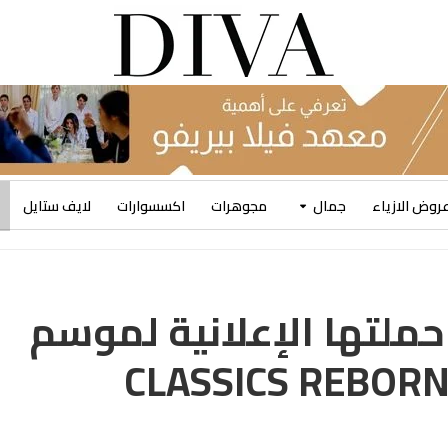
روض الازياء
جمال
مجوهرات
اكسسوارات
لايف ستايل
ملتها الإعلانية لموسم