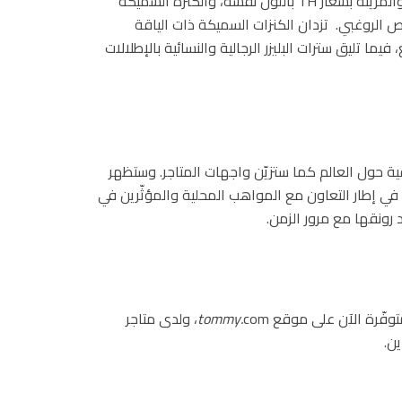
البليزر مع سروال التشينو المتناسق، المصمّمة من الجاكارد والمزيّنة بشعار TH باللون نفسه، والكنزة السميكة
 الروغبي. تزدان الكنزات السميكة ذات الياقة
ما تليق سترات البليزر الرجالية والنسائية بالإطلالات
ة حول العالم كما ستزيّن واجهات المتاجر. وستظهر
ي إطار التعاون مع المواهب المحلية والمؤثّرين في
د رونقها مع مرور الزمن.
tommy.
com، ولدى متاجر
ن.