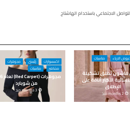
تواصل الاجتماعي باستخدام الهاشتاج
عروض الازياء
مناسبات
اكسسوارات
رئيسى
مجوهرات
مشاهير
مناسبات
اشون تُطلق تشكيلة
مجوهرات 
لنسائية الأكثر أناقة على
من شوبارد
الإطلاق
3 months منذ
2 months منذ