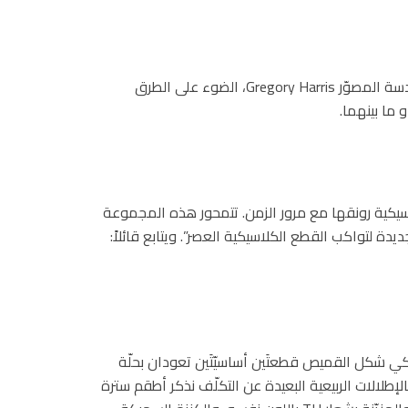
تُسلّط صور الحملة الإعلانية لمجموعة Classics Reborn، بعدسة المصوّر Gregory Harris، الضوء على الطرق
سيكية رونقها مع مرور الزمن. تتمحور هذه المجموعة
دة لتواكب القطع الكلاسيكية العصر”. ويتابع قائلاً:
 شكل القميص قطعتَين أساسيّتَين تعودان بحلّة
إطلالات الربيعية البعيدة عن التكلّف نذكر أطقم سترة