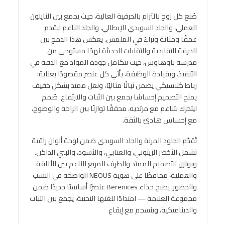
صُنع كل زوج بالتزام بالحرفية العالية، حيث يجمع بين النايلون
العملي، والجلد السويدي الإيطالي، والجلد الناعم ليقدم
عمقًا ومتانة وثراءً في الملمس. يعكس هذا الدمج بين
الحرفة التقليدية والتقنيات الحديثة نهجًا مستوحى من
مدرسة باوهاوس، حيث تتكامل جودة المواد مع الدقة في
التنفيذ. وبقيادة الوظيفة، يأتي كل عنصر مقصودًا بعناية:
رباط كلاسيكي يضمن ثباتًا مثاليًا، ونعل ممتد بشكل خفيف
يمنح التصميم إحساسًا يجمع بين الثبات والارتفاع. صُمم
ليتحرك بتناغم مع مرتديه، محققًا توازنًا بين الراحة والوضوح،
مع إحساس هادئ بالثقة.
تُقدَّم الجلود المرنة والجلد السويدي ضمن لوحة ألوان راقية
تشمل الأخضر الزيتوني، والعنابي، والأسود، والبني الداكن.
ويوازن التصميم الممتد والطرف المربع الناعم بين الأناقة
والعملية، محافظًا على هوية NEOUS الواضحة في النسب
والحضور. يصبح حذاء Berenices عنصرًا أساسيًا جديدًا ضمن
مجموعة العلامة — امتدادًا للغتها النحتية، يجمع بين الثبات
والديناميكية، وينسجم مع إيقاع