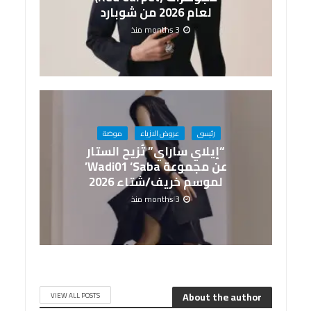
لعام 2026 من شوبارد
3 months منذ
رئيسى
عروض الازياء
موضة
“إيلاي ساراي” تُزيح الستار
عن مجموعة Wadi01 ‘Saba’
لموسم خريف/شتاء 2026
3 months منذ
About the author
VIEW ALL POSTS