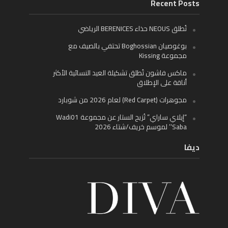
Recent Posts
تُطلق NEOUS حذاء BERENICES الرياضي
بوغوصيان Boghossian تحتفي بالصيف مع
مجموعة Kissing
ماكس فاشون تُطلق تشكيلة العيد النسائية الأكثر
أناقة على الإطلاق
مجوهرات (Red Carpet) لعام 2026 من شوبارد
“إيلاي ساراي” تُزيح الستار عن مجموعة Wadi01
‘Saba’ لموسم خريف/شتاء 2026
ديفا