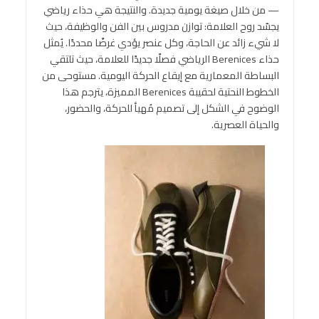
— من خلال صيغة يومية جديدة. والنتيجة هي حذاء رياضي
يجسّد روح العلامة: توازن مدروس بين الفن والوظيفة، حيث
لا شيء زائد عن الحاجة، وكل عنصر يؤدي غرضًا محددًا. يُمثل
حذاء Berenices الرياضي فصلًا جديدًا للعلامة، حيث تلتقي
البساطة المعمارية مع إيقاع الحركة اليومية. مستوحى من
الخطوط النحتية لحقيبة Berenices المميزة، يترجم هذا
الوضوح في الشكل إلى تصميم مُهيأ للحركة، والحضور،
والحياة العصرية.