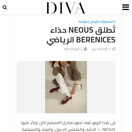
اكسسوارات
•
رئيسى
•
موضة
تُطلق NEOUS حذاء
BERENICES الرياضي
1 month منذ
2 Min Read
في هذا الربيع، يُعاد تصور مبادئ التصميم التي ترتكز عليها
NEOUS — الدقة، والملمس الحسي، والبنية، والانسيابية