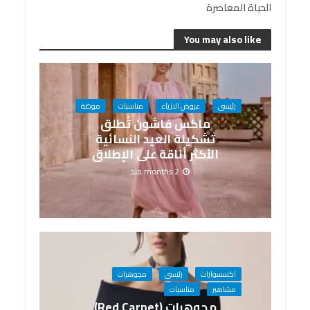
الحياة المعاصرة
You may also like
رئيسى
عروض الازياء
مناسبات
موضة
ماكس فاشون تُطلق
تشكيلة العيد النسائية
الأكثر أناقة على الإطلاق
2 months منذ
اكسسوارات
رئيسى
مجوهرات
مشاهير
مناسبات
مجوهرات (Red Carpet)