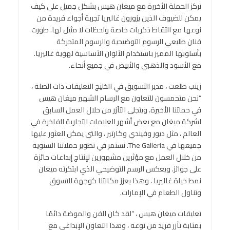
تركز الحملة الأخيرة مع ميغان هيس بشكل جميل على كيف
يمكن للضيوف الذين يزورون غاليريا تجربة أجواء فريدة من
نوعها مع التقاط ذكريات خاصة ولحظات لا مثيل لها. طورت
فنان طليعي الرسوم التوضيحية والرسوم المتحركة
بأسلوبها المميز باستخدام الألوان الأساسية لهوية غاليريا.
مع الأسود والذهبي والأبيض في جميع أنحاء.
زينب طلعت ، مدير التسويق في الخليج التعليقات ذات الصلة ،
“نحن متحمسون للتعاون مع الرسام الشهير ميغان هيس
في حملتنا الأخيرة. ويتجلى التآزر من خلال العمل السابق
لشركة ميغان مع بعض أشهر العلامات التجارية الفاخرة في
العالم ، مثل ديور وفيندي وكارتير ، والتي يمكن العثور عليها
جميعها في The Galleria. نستمر في تطوير حملاتنا السنوية
من خلال العمل مع مؤثرين مشهورين لإنتاج إبداعات حائزة
على جوائز. ويعكس الرسم التوضيحي الذي ابتكرته ميغان
نمط حياة غاليريا ، وهذا يعزز مكانتنا كوجهة للتسوق
وتناول الطعام في الإمارات.
تعليقات ميغان هيس ، “لقد كان الفن والموضة دائمًا
بمثابة تآزر فريد من نوعه ، وهذا التعاون الإبداعي مع