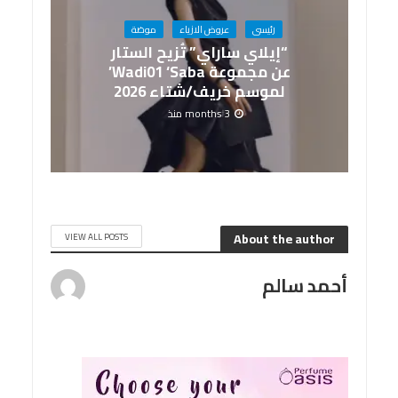
رئيسى
عروض الازياء
موضة
“إيلاي ساراي” تُزيح الستار
عن مجموعة Wadi01 ‘Saba’
لموسم خريف/شتاء 2026
3 months منذ
About the author
VIEW ALL POSTS
أحمد سالم