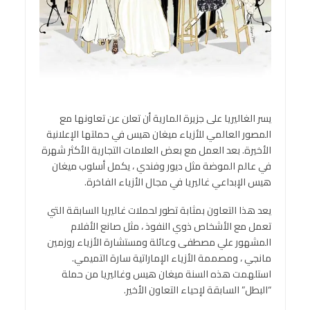
يسر الغاليريا على جزيرة المارية أن تعلن عن تعاونها مع
المصور العالمي للأزياء ميغان هيس في حملتها الإعلانية
الأخيرة. بعد العمل مع بعض العلامات التجارية الأكثر شهرة
في عالم الموضة مثل ديور وفندي ، يكمل أسلوب ميغان
هيس الإبداعي غاليريا في مجال الأزياء الفاخرة.
يعد هذا التعاون بمثابة تطور لحملات غاليريا السابقة التي
تعمل مع الأشخاص ذوي النفوذ ، مثل صانع الأفلام
المشهور علي مصطفى وعائلة ومستشارة الأزياء روزمين
مانجي ، ومصممة الأزياء الإماراتية سارة التميمي.
استلهمت هذه السنة ميغان هيس وغاليريا من حملة
“البطل” السابقة لإحياء التعاون الأخير.