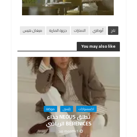
تاج
أبوظبي
الامارات
جزيرة المارية
ميغان هيس
You may also like
اكسسوارات
رئيسى
موضة
تُطلق NEOUS حذاء
BERENICES الرياضي
1 month منذ