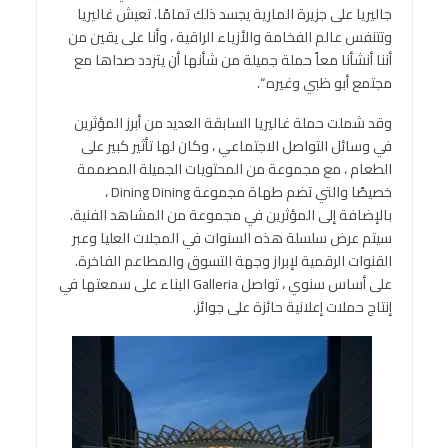
جاليريا على جزيرة المارية يجسد ذلك تمامًا. تعيش غاليريا
وتتنفس عالم الفخامة والأزياء الراقية ، وأنا على يقين من
أننا أنشأنا معاً حملة جميلة من شأنها أن يتردد صداها مع
مجتمع أبو ظبي وغيره “.
وقد شملت حملة غاليريا السابقة العديد من أبرز المؤثرين
في وسائل التواصل الاجتماعي ، وكان لها تأثير كبير على
الطعام ، مع مجموعة من المحتويات الجميلة المصممة
خصيصًا والتي تضم طهاة مجموعة Dining Dining ،
بالإضافة إلى المؤثرين في مجموعة من المشاهد الفنية.
سيتم عرض سلسلة هذه السنوات في المجلات العليا وعبر
القنوات الرقمية لإبراز وجهة التسوق والمطاعم الفاخرة.
على أساس سنوي ، تواصل Galleria البناء على سمعتها في
إنتاج حملات إعلانية حائزة على جوائز.