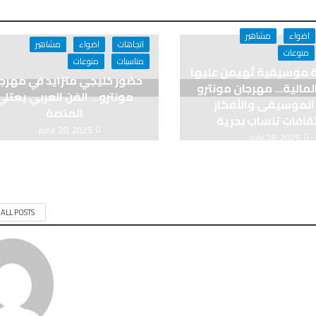
اضواء
مشاهير
اتجاهات
اضواء
مشاهير
منوعات
مناسبات
منوعات
 موسيقية تُهيمن عليها
حضور خليجي متزايد في مهرج
 المالية… مهرجان مونترو
مونترو… الفن العربي يعتلي
الموسيقى والأفكار
المنصة
قافات تنساب بحرية
June 20, 2025
July 18, 2025
 ALL POSTS