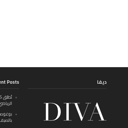
ديفا
nt Posts
الرياضي
بالصيف م