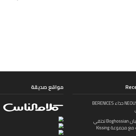
Rece
مواقع صديقة
تُطلق NEOUS حذاء BERENICES
بوغوصيان Boghossian تحتفي
ع مجموعة Kissing