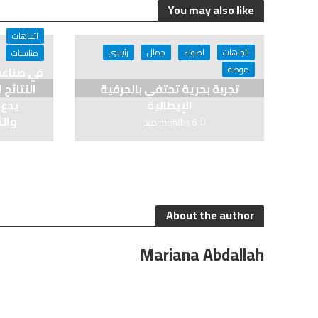
You may also like
اتجاهات
اتجاهات
اضواء
جمال
رئيسى
مناسبات
موضة
في صناعة
تجربة بحرية تحتفي بالحِرفية
النتائج
الإيطالية
يدع 
والث
6 months منذ
About the author
Mariana Abdallah