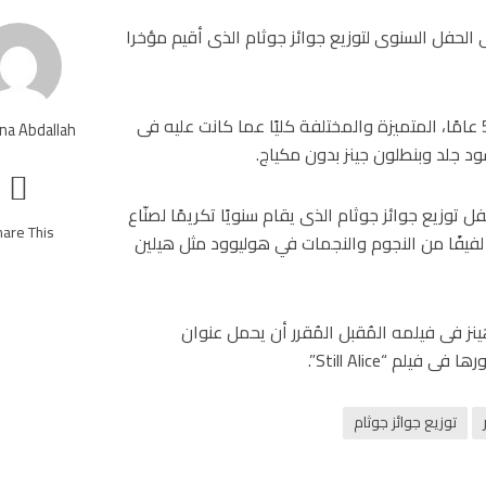
 الحفل السنوى لتوزيع جوائز جوثام الذى أقيم مؤخرا
وركزت صحيفة “الديلى ميل” البريطانية على إطلالة “مور”، 54 عامًا، المتميزة والمختلفة كليًا عما كانت عليه فى
na Abdallah
د جلد وبنطلون جينز بدون مكياج.
توزيع جوائز جوثام الذى يقام سنويًا تكريمًا لصنّاع
are This!
والذى انطلق منذ عام 1991، حيث حضور لفيفًا من النجوم والنجمات في هوليوود مثل هيلين
نز فى فيلمه المُقبل المُقرر أن يحمل عنوان
توزيع جوائز جوثام