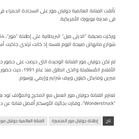
تألقت الفنانة العالمية جوليان مور على السجادة الحمراء فى
فى مدينة نيويورك الأمريكية.
شوارع مانهاتن صبيحة اليوم نفسه إذ كانت ترتدى جاكيت أسو
لم تكن جوليان مور الفنانة الوحيدة التى حرصت على حضور حفل 
الأفلام المُستقبلة 
ميرين ومايكل كيتون وييف شرايبر وإيمي روسوم.
تعتزم الفنانة جوليان مور العمل مع المخرج والمؤلف تود هي
“Wonderstruck”، وفازت بجائزة الأوسكار أفضل فنانة عن دورها فى فيلم “Still Alice”.
تاج
إطلالة جوليان مور المتميزة
الفنانة العالمية جوليان مور