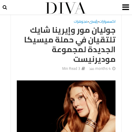
اكسسوارات
•
رئيسى
•
مجوهرات
جوليان مور وإيرينا شايك
تلتقيان في حملة ميسيكا
الجديدة لمجموعة
موديرنيست
4 months منذ
3 Min Read