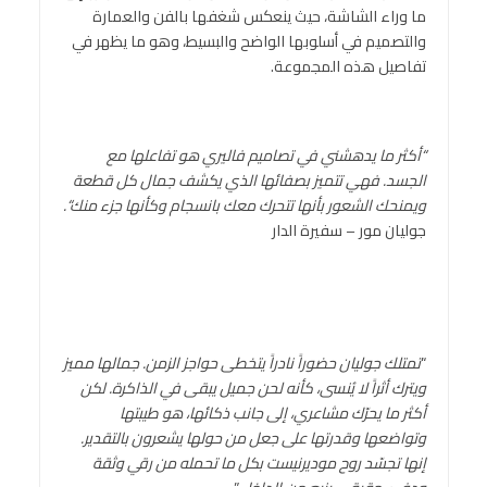
ما وراء الشاشة، حيث ينعكس شغفها بالفن والعمارة
والتصميم في أسلوبها الواضح والبسيط، وهو ما يظهر في
تفاصيل هذه المجموعة.
“
أكثر ما يدهشني في تصاميم فاليري هو تفاعلها مع
الجسد
.
فهي
تتميز بصفائها
الذي يكشف جمال كل قطعة
ويمنحك الشعور بأنها تتحرك معك بانسجام وكأنها جزء منك
“.
جوليان مور – سفيرة الدار
“
تمتلك جوليان حضوراً نادراً يتخطى حواجز الزمن
.
جمالها مميز
ويترك أثراً لا يُنسى، كأنه لحن جميل يبقى في الذاكرة
.
لكن
أكثر ما يحرّك مشاعري، إلى جانب ذكائها، هو طيبتها
وتواضعها وقدرتها على جعل من حولها يشعرون بالتقدير
.
إنها تجسّد روح موديرنيست بكل ما تحمله من رقي وثقة