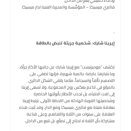
ودفء حقيقي ينبع من الداخل
.”
فاليري ميسيكا – المؤسِّسة والمديرة الفنية لدار ميسيكا
إيرينا شايك
:
شخصية جريئة تنبض بالطاقة
تكشف “موديرنيست” مع إيرينا شايك عن جانبها الأكثر جرأة.
وباعتبارها عارضة عالمية شهيرة، فإنها تضفي على
التصميم تألقاً وانسجاماً، مثلما يلتقي الشكل الدائري
بالمربّع في تناغم يعكس روح المجموعة. ولا تسعى إيرينا
إلى لفت الانتباه، بل تجذب الأنظار بأنوثتها الحاضرة
وشخصيتها القوية الهادئة من اللحظة الأولى. ترتبط إيرينا
بعلاقة متينة مع فاليري ميسيكا ومع الدار، وقد بُنيت هذه
العلاقة على سنوات من الثقة والتفاهم، وعلى قناعة
مشتركة بأن الثقة لا تحتاج إلى تصنّع، بل تنبع من الداخل.