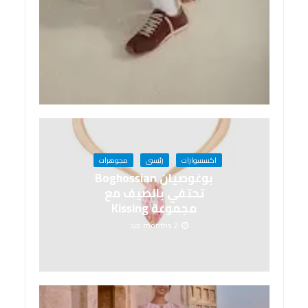
اكسسوارات
رئيسى
مجوهرات
بوغوصيان Boghossian
تحتفي بالصيف مع
مجموعة Kissing
2 months منذ