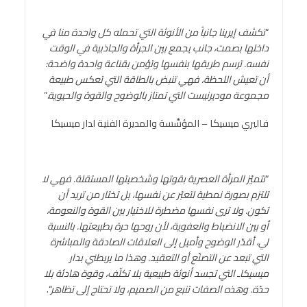
“
تكشف إيرينا جانباً من الأنوثة
التي تحمله كل واحدة منا في
داخلها بصمت، جانب يجمع بين الجرأة والجاذبية في الوقت
نفسه
.
ترسم طريقها بنفسها وتؤمن بقناعة واحدة واضحة
:
أن تعيش اللحظة، فهي تنبض بالطاقة التي تعكس
طبيعة
مجموعة
موديرنيست التي تمتاز بالوضوح والقوة والحيوية
.”
فاليري ميسيكا – المؤسِّسة والمديرة الفنية لدار ميسيكا
“
تتميّز المرأة العصرية بقوتها وشخصيتها المستقلة. فهي لا
تلتزم بصورة نمطية لتعبّر عن نفسها، بل تختار من تريد أن
تكون. ولا ترى نفسها مضطرة للاختيار بين القوة والنعومة،
أو بين الانضباط والعفوية، لأن روحها حرة بطبيعتها. بالنسبة
لي، أقدّر الوضوح وأميل إلى العلاقات الصادقة والمباشرة
التي تبعد عن التصنّع أو التعقيد. وهذا ما يربطني بدار
ميسيكاـ التي تجسد أنوثة طبيعية بلا تكلّف، وقوة هادئة بلا
حدّة. وهذه الصفات تنبع من الصميم، ولا تحتاج إلى تظاهر
“.