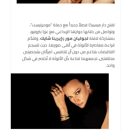
تفتح دار ميسيكا فصلاً جديداً مع حملة “موديرنيست”،
وتواصل من خلالها حوارها الإبداعي مع عزرا بترونيو،
بمشاركة لافتة
لجوليان مور
و
إيرينا شايك
. وتقدّم
قراءة معاصرة للأنوثة في أنقى صورها، حيث تنسجم
التناقضات بتناغم من دون أن تتنافس. امرأتان بشخصيتين
مختلفتين، تجمعهما قناعة بأن الأنوثة لا تُختصر في شكل
واحد.