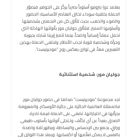
يعتمد عزرا بترونيو أسلوباً بصرياً يركّز على الجوهر، فيصوّر
الحملة بخلفية سوداء تختزل العناصر الأساسية: الحضور
والضوء والذهب، بحيث تتألق كل من النجمتين بشخصيتها
وأسلوبها المميز. فتتألق جوليان مور بأنوثتها الهادئة التي
تحمل عمقاً إنسانياً واضحاً، بينما تتميز إيرينا شايك بحيوية
وجرأة وشخصية قوية تجذب الأنظار. وتحتفي الحملة بهذين
التعبيرين معاً، في توازن يعكس روح “موديرنيست”.
جوليان مور
:
شخصية
استثنائية
تجد مجموعة “موديرنيست” صداها في حضور جوليان مور.
فالممثلة العالمية الحائزة على جائزة الأوسكار، والمعروفة
بجرأتها في اختياراتها، تضفي على الحملة قيمة نادرة:
الصدق بعيداً عن أي تكلّف. وتـتجلى أنوثتها بأسلوب طبيعي
وراقٍ، يجمع بين الإحساس والبساطة، ويظهر ثقة واضحة
بالنفس لا يمكن تعلّمها أو اكتسابها. ويمتد هذا التوازن إلى