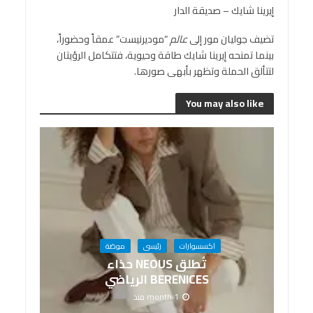
إيرينا شايك – صديقة الدار
تضيف جوليان مور إلى
عالم
“موديرنيست” عمقاً وحضوراً،
بينما تمنحه إيرينا شايك طاقة وحيوية، فتتكامل الرؤيتان
لتتألق الحملة وتظهر بأبهى صورها.
You may also like
اكسسوارات
رئيسى
موضة
تُطلق NEOUS حذاء
BERENICES الرياضي
1 month منذ