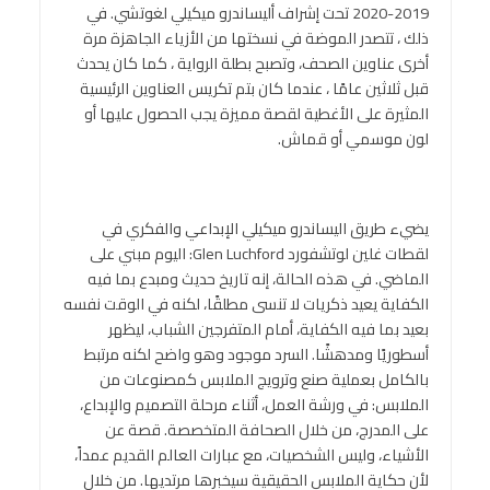
2019-2020 تحت إشراف أليساندرو ميكيلي لغوتشي. في
ذلك ، تتصدر الموضة في نسختها من الأزياء الجاهزة مرة
أخرى عناوين الصحف، وتصبح بطلة الرواية ، كما كان يحدث
قبل ثلاثين عامًا ، عندما كان بتم تكريس العناوين الرئيسية
المثيرة على الأغطية لقصة مميزة يجب الحصول عليها أو
لون موسمي أو قماش.
يضيء طريق اليساندرو ميكيلي الإبداعي والفكري في
لقطات غلين لوتشفورد Glen Luchford: اليوم مبني على
الماضي. في هذه الحالة، إنه تاريخ حديث ومبدع بما فيه
الكفاية يعيد ذكريات لا تنسى مطلقًا، لكنه في الوقت نفسه
بعيد بما فيه الكفاية، أمام المتفرجين الشباب، ليظهر
أسطوريًا ومدهشًا. السرد موجود وهو واضح لكنه مرتبط
بالكامل بعملية صنع وترويج الملابس كمصنوعات من
الملابس: في ورشة العمل، أثناء مرحلة التصميم والإبداع،
على المدرج، من خلال الصحافة المتخصصة. قصة عن
الأشياء، وليس الشخصيات، مع عبارات العالم القديم عمداً،
لأن حكاية الملابس الحقيقية سيخبرها مرتديها. من خلال