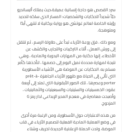
سرد القصص هو حاجة إنسانية عميقة،حيث يمتلك أليساندرو
حبّاً شديداً للحكايات والشخصيات: المسار الذي سلكه لتحديد
رؤيته الخاصة لعالم غوتشي هو رواية بركانية لا تنتهي أبدًا
ومتوهجة.
ومع ذلك ، فإن روعة الأزياء تبدأ على طاولة الرسم ، ثم تنتقل
إلى ورش العمل ، أثناء التركيبات والتجارب والكشف عن
الأخطاء. إنها حكاية من المهارات اليدوية والمادية ، وهي
نتيجة لمهارة محددة نميل اليوم إلى خصمها ، لنأخذها كأمر
مسلم به. الحكايات عن الموضة هي الأشياء الأسطورية
التي تأتي إلى الحياة مع ظهور الأزياء الجاهزة prêt-à-
porter وعصرها ، تلك الصور الأيقونية التي تمتد إلى أربعة
عقود: الخمسينيات والستينيات والسبعينيات والثمانينيات ،
وأصبحت معاصرة في معجم المدير الإبداعي لدار رمز G
المزدوج.
من هذه الاعتبارات حول الأسطورة، ومن الرغبة مرة أخرى
في وضع العملية المادية الفعلية لتصميم الأزياء في قلب
الموضة، ولدت الحملة الإعلانية الجديدة لخريف وشتاء