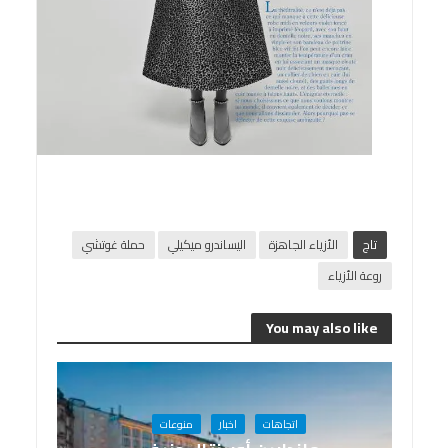
تاج
الأزياء الجاهزة
اليساندرو ميكيلي
حملة غوتشي
روعة الأزياء
You may also like
اتجاهات
اخبار
منوعات