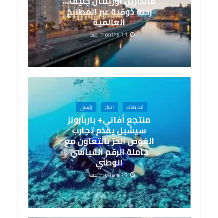
ماندارين أورينتال جنيف…
رحلة ذوقية عبر المطابخ
العالمية
11 months منذ
اتجاهات
اخبار
رئيسى
منتجع أفاني+ باربارونز
سيشيل يقدّم تجارب
الغوص الحرّ بالتعاون مع
حاملة الرقم القياسي
الوطني
11 months منذ