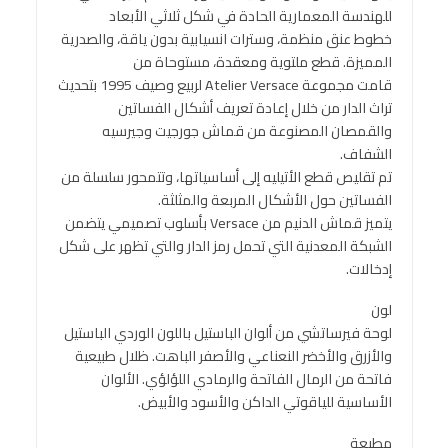
للهندسة المعمارية الحادة في شكل ثلاثي الأبعاد
خطوط عنق منظمة، وسترات انسيابية بدون ياقة، والصدرية
المميزة. قطع ملتوية ومعقدة، مستوحاة من
قامت مجموعة Atelier Versace لربيع وصيف 1995 بتحديث
تراث الدار من خلال إعادة تعريف أشكال الفساتين
والقمصان المصنوعة من قماش جورجيت وجيرسيه
الشفاف.
تم تقليص قطع الأتيليه إلى أساسياتها، وتتمحور سلسلة من
الفساتين حول الأشكال المربعة والمثلثة.
يتميز قماش الدنيم من Versace بأسلوب تصميمي يتضمن
الشبكة المعدنية التي تحمل رمز الدار والتي تظهر على شكل
إدخالات.
لون
لوحة فيرساتشي من ألوان الباستيل باللون الوردي الباستيل
والأزرق والأخضر النعناعي والأصفر الباهت. ظلال طبيعية
فاتحة من الرمال الفاتحة والرمادي اللؤلؤي. الألوان
الأساسية للياقوتي الداكن والأسود والأبيض.
مطبعة