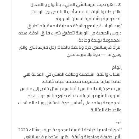
هذا هو صيف فيرساتشي المليء بالألوان واللمعان
والخياطة والثنيات الناعمة. أحب التناقض بين البدلات
الصندوقية وشفافية فستان السهرة؛
تويد شربات غير لامع وشبكة معدنية لامعة. يتم تطبيق
دروس الحرفية في الورشة لتحقيق شيء فائق الدقة. هذه
المجموعة بهيجة وحادة.
امرأة فيرساتشي حرة ونابضة بالحياة. رجل فيرساتشي واثق
وجريء.” — دوناتيلا فيرساتشي
إلهام
الشباب والثقة الشخصية وطاقة العيش في المدينة هي
نقاط البداية لمجموعة مصممة لحياة كاملة،
من قطع خزانة الملابس الأساسية بشكل خاص إلى ملابس
السهرة المثيرة والجريئة. هناك طابع مباشر حول هذه
المجموعة يعتمد على أساس خبرة المشغل وبناء المشدات
والخياطة المثالية.
خط
تتميز تصاميم الخياطة القوية لمجموعة خريف وشتاء 2023
بأنها خفيفة ومنحوتة وأنيقة. يظهر استخدام فيرساتشي