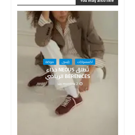
You may also like
اكسسوارات
رئيسى
موضة
تُطلق NEOUS حذاء
BERENICES الرياضي
2 months منذ