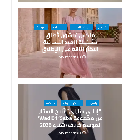
رئيسى
عروض الازياء
مناسبات
موضة
ماكس فاشون تُطلق
تشكيلة العيد النسائية
الأكثر أناقة على الإطلاق
3 months منذ
رئيسى
عروض الازياء
موضة
“إيلاي ساراي” تُزيح الستار
عن مجموعة Wadi01 ‘Saba’
لموسم خريف/شتاء 2026
3 months منذ