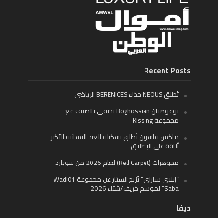
Recent Posts
تُطلق NEOUS حذاء BERENICES الرياضي
بوغوصيان Boghossian تحتفي بالصيف مع
مجموعة Kissing
ماكس فاشون تُطلق تشكيلة العيد النسائية الأكثر
أناقة على الإطلاق
مجوهرات (Red Carpet) لعام 2026 من شوبارد
“إيلاي ساراي” تُزيح الستار عن مجموعة Wadi01
‘Saba’ لموسم خريف/شتاء 2026
ديفا