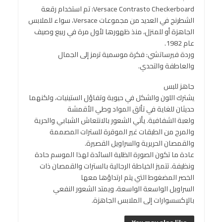
Versace Contrasto Checkerboard: تم استخدام رقعة
الشطرنج في العديد من مجموعات Versace، سواء للملابس
الجاهزة أو للمنزل، منذ ظهورها لأول مرة في ربيع وصيف
عام 1982.
وردة فيرساتشي: فكرة موسمية ترمز إلى الجمال
والعاطفة والتحدي.
جاهز للبس
يشترك اللون والشكل في حيوية وتفاؤل الستينيات، ولكنهما
حديثان للغاية في تألق المواد وطي الأقمشة
ولعبة الشفافية. يأتي الشعور بالانتعاش الشبابي والحرية
والمرح من الطبقات غير الموقرة للسترات المصممة
والقمصان الحريرية والسراويل القصيرة.
عادة ما تكون الصورة الظلية السائدة لهذا الموسم حادة
ونظيفة. تتميز الخياطة الرجالية بالسترات والقمصان ذات
الخصر المضغوط التي يتم ارتداؤها معها
السراويل الواسعة الواسعة، ويمتد الشعور النفعي
بالإكسسوارات إلى الملابس الجاهزة.