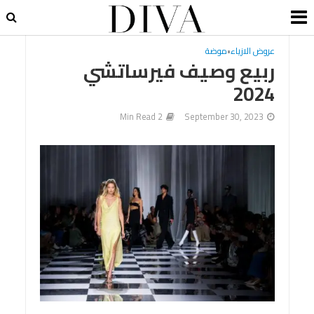
عروض الازياء
•
موضة
ربيع وصيف فيرساتشي
2024
2 Min Read
September 30, 2023