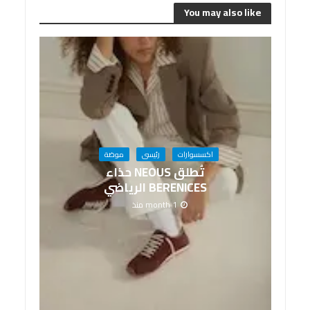
You may also like
اكسسوارات
رئيسى
موضة
تُطلق NEOUS حذاء
BERENICES الرياضي
1 month منذ