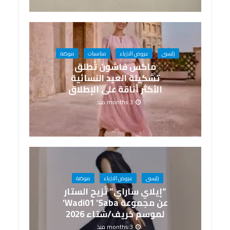
رئيسى
عروض الازياء
مناسبات
موضة
ماكس فاشون تُطلق
تشكيلة العيد النسائية
الأكثر أناقة على الإطلاق
3 months منذ
رئيسى
عروض الازياء
موضة
“إيلاي ساراي” تُزيح الستار
عن مجموعة Wadi01 ‘Saba’
لموسم خريف/شتاء 2026
3 months منذ