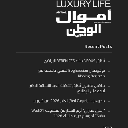
Recent Posts
تُطلق NEOUS حذاء BERENICES الرياضي
بوغوصيان Boghossian تحتفي بالصيف مع
مجموعة Kissing
ماكس فاشون تُطلق تشكيلة العيد النسائية الأكثر
أناقة على الإطلاق
مجوهرات (Red Carpet) لعام 2026 من شوبارد
“إيلاي ساراي” تُزيح الستار عن مجموعة Wadi01
‘Saba’ لموسم خريف/شتاء 2026
ديفا