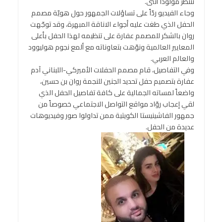
تنتظر مولوداً أنثى.
وجاء الفيديو ردّاً على تساؤلات الجمهور حول هويّة مصمم
الحفل الذي طغت عليه أجواء الاناقة المبهرة، وقد توجّهت
روان بالشكر للمصمم عفارة على تنظيمه لهذا الحفل بأعلى
المعايير العالمية ونوّهت بتعاوناته مع ألمع نجوم هوليوود
والعالم العربي.
وفي التفاصيل، قام مصمم الحفلات الأميركي-اللبناني آدم
عفارة بتصميم حفل تحديد الجنين للنجمة روان بن حسين،
واضعاً لمساته الجمالية على كافة تفاصيل الحفل الذي
لقي إعجاب روّاد مواقع التواصل الاجتماعي خصوصاً من
جمهور الفاشينيستا الكويتية ممن تداولوا صور وفيديوهات
عديدة من الحفل.