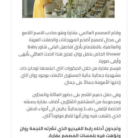
وقام المصمم العالمي عفارة وهو صاحب الاسم اللامع
في مجال تصميم أضخم المهرجانات والحفلات العربية
والعالمية، بالاهتمام بأدق تفاصيل البابي شاور Baby
Shower الخاص بحفل روان، ليخرج هذا الحدث العائلي بأبهى
وأرقى صورة.
فرسم عفارة من خلال الديكورات التي اعتمدها لوحاتٍ ذات
مشهدية جمالية عالية المستوى اكتملت بوجود روان التي
زادتها الأمومة جمالاً على جمال.
وفي حفل حميم اقتصر على حضور العائلة والمحبّين
ومجموعة من المشاهير المُقرّبين، أضاف عفارة بصمته
الخاصة ليُضفيَ دفءً وجماليةً عاليين الى أجواء الحفل
الذي كشفت فيه روان أنها تنتظر مولوداً أنثى.
وتجدون أدناه رابط الفيديو الذي نشرته النجمة روان
ونوّهت فيه بلمسات المصمم عفارة
.