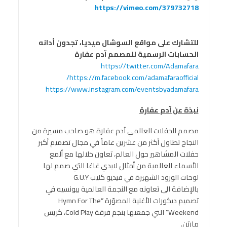
https://vimeo.com/379732718
للتشارك على مواقع السوشال ميديا، تجدون أدانه
الحسابات الرسمية للمصمم آدم عفارة
https://twitter.com/Adamafara
https://m.facebook.com/adamafaraofficial/
https://www.instagram.com/eventsbyadamafara
نبذة عن آدم عفارة
مصمم الحفلات العالمي آدم عفارة هو صاحب مسيرة من
النجاح تطاول أكثر من عشرين عاماً في مجال تصميم أكبر
حفلات المشاهير حول العالم، تعاون خلالها مع ألمع
الأسماء العالمية من أمثال لايدي غاغا التي صمم لها
لوحات الورود الشهيرة في فيديو كليب G.U.Y
بالإضافة الى تعاونه مع النجمة العالمية بيونسيه في
تصميم ديكورات الأغنية المصوّرة “Hymn For The
Weekend” التي جمعتها بنجم فرقة Cold Play، كريس
مارتن.