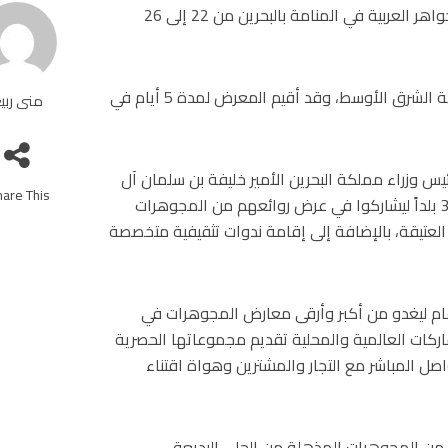
شاركت Chopard بالدورة الخامسة والعشرين من معرض الجواهر العربية في المنامة بالبحرين من 22 إلى 26
المعرض من أرقى معارض الساعات والمجوهرات في منطقة الشرق الأوسط، وقد أقيم اﻟمعرض لمدة 5 أيام في
منى ربي
س وزراء مملكة البحرين الأمير خليفة بن سلمان آل
are This!
خليفة، ويستقطب في كل عام ما يزيد عن 600 عارض من 30 بلداً ليشاركوا في عرض روائعهم من المجوهرات
 العتيقة، بالإضافة إلى إقامة ندوات تثقيفية متخصصة
د عام ليغدو من أكبر وأرقى معارض المجوهرات في
اركات العالمية والمحلية تقديم مجموعاتها الحصرية
صل المباشر مع التجار والمشترين وهواة اقتناء
 جناح جديد مجموعة من المجوهرات المذهلة من الحلي البديعة