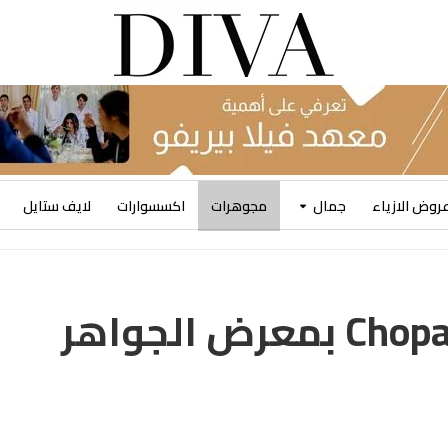
روض الازياء
جمال
مجوهرات
اكسسوارات
لايف ستايل
ساعات ومجوهرات Chopard بمعرض الجواهر