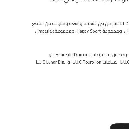
 الاختيار من بين تشكيلة واسعة ومتنوعة من القطع
المذهلة بما تضمه من إبداعات مجموعة Happy Diamonds ، ومجموعة Happy Sport، ومجموعةImperiale ،
ومن بين قطع المجوهرات الفاخرة، عرضت شوبارد تشكيلة فريدة من مجموعات L’Heure du Diamant و
.Temptations فضلاً عن عرض ساعات فريدة من مجموعة L.U.C ﮐساعات L.U.C Tourbillon و .L.U.C Lunar Big