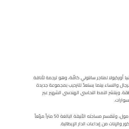
أوركيولا لمتاجر سانتوني كافّة، وهو ترجمة لأناقة
للرجال والنساء بينما يستعدّ للترحيب بمجموعة جديدة
طقة. وينتشر النمط النحاسي الهندسي الشهير عبر
سوارات.
يمتاز المتجر بنافذته المواجهة لوسط فاشن أفينيو في دبي مول، وتنقسم مساحته الأنيقة البالغة 50 متراً مربّعاً
والإناث من إبداعات الدار الإيطالية.