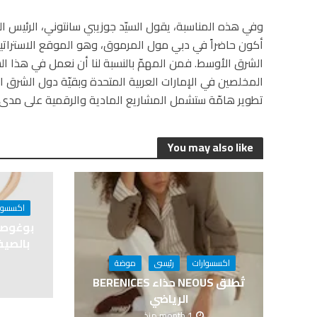
وفي هذه المناسبة، يقول السيّد جوزيبي سانتوني، الرئيس ا
أكون حاضراً في دبي مول المرموق، وهو الموقع الاستراتي
الشرق الأوسط. فمن المهمّ بالنسبة لنا أن نعمل في هذا ال
المخلصين في الإمارات العربية المتحدة وبقيّة دول الشرق
تطوير هامّة ستشمل المشاريع المادية والرقمية على مدى ال
You may also like
اكسسوا
بالصيف 
اكسسوارات
رئيسى
موضة
تُطلق NEOUS حذاء BERENICES
الرياضي
1 month منذ