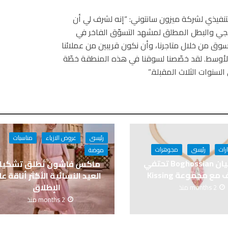
لتنفيذي لشركة ميزون سانتوني: “إنه لشرف لي أن
جي والبطل المطلق لمشهد التسوّق الفاخر في
سوق من خلال متاجرنا، وأن نكون قريبين من عملائنا
 الأوسط. لقد خصّصنا لسوقنا في هذه المنطقة خطّة
سنوات الثلاث المقبلة.”
رئيسى
عروض الازياء
مناسبات
رات
رئيسى
مجوهرات
موضة
بوغوصيان Boghossian تحتفي
ماكس فاشون تُطلق تشكيل
مع مجموعة Kissing
العيد النسائية الأكثر أناقة ع
الإطلاق
2 months منذ
2 months منذ