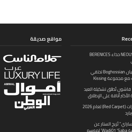
Rece
مواقع صديقة
تُطلق NEOUS حذاء BERENICES
بوغوصيان Boghossian تحتفي
ع مجموعة Kissing
اشون تُطلق تشكيلة العيد
 الأكثر أناقة على الإطلاق
مجوهرات (Red Carpet) لعام 2026
ارد
اراي” تُزيح الستار عن
مجموعة Wadi01 ‘Saba’ لموسم