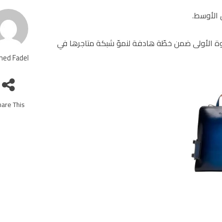
 الأوسط.
وة الأولى ضمن خطّة هادفة لنموّ شبكة متاجرها في
ed Fadel
are This!