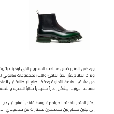
ويعكس المتجر ضمن مساحته المفهوم الذي ابتكرته باتريشيا 
وتراث الدار. ويعزّز الجوّ الدافئ والآسر لمجموعات سانتوني 
من عشّاق العلامة التجارية ودقةّ الصنع الإيطالية في المن
مساحة البوتيك، ليشكّل إطاراً مشهدياً مثالياً للأحذية والأكس
إلى بيئتين متجاورتين مخصصّتين لمختارات من مجموعتي الذكور 