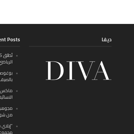
ديفا
nt Posts
الرياضي
بالصيف م
ماكس ف
النسائية
من شوب
“إيلاي س