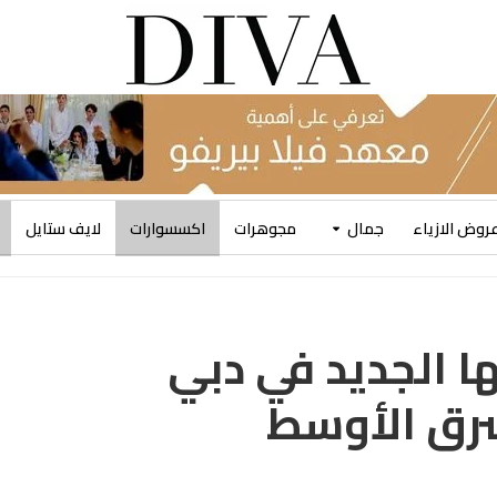
روض الازياء
جمال
مجوهرات
اكسسوارات
لايف ستايل
ا الجديد في دبي
رق الأوسط