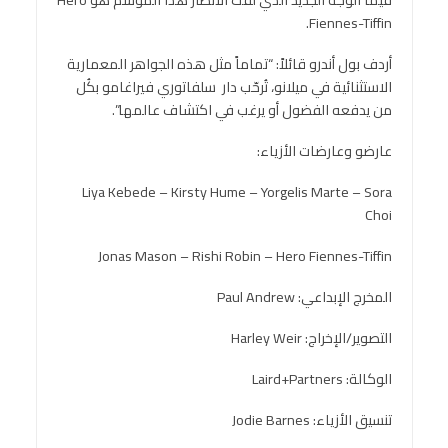
Fiennes-Tiffin.
أردف بول أندرو قائلاً: “تماماً مثل هذه الجواهر المعمارية
الاستثنائية في ميلانو، تُرحّب دار سلفاتوري فيراغامو بكُل
من يدفعه الفضول أو يرغب في اكتشاف عالمها”.
عارضو وعارضات الأزياء:
Liya Kebede – Kirsty Hume – Yorgelis Marte – Sora
Choi
Jonas Mason – Rishi Robin – Hero Fiennes-Tiffin
المخرج الإبداعي: Paul Andrew
التصوير/الإخراج: Harley Weir
الوكالة: Laird+Partners
تنسيق الأزياء: Jodie Barnes