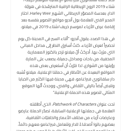
شتاء 2019 الروح الإيطالية الراقية المترسّخة في هويّة
الدار، بعدسة المصوّر البريطاني الشهير Harley Weir. اختار
المدير الفني للعلامة بول أندرو مواقع التصوير بنفسه بعد
إقامة عرض الأزياء لموسم خريف/شتاء 2019 في ميلانو.
في هذا الصدد، يقول أندرو: “أثناء السير في المدينة كل يوم
تحضيراً لعرض الأزياء، كنتُ أسترق النظر إلى مداخل المباني
التي مرَرتُ بها. أدركتُ أنّ ميلانو تزخر بالكنوز المعمارية
المخفية، من باحات ومداخل جميلة، يصعب على المارة
رؤيتها من الشوارع، لذا قرّرتُ أن أستعرض بعض هذه
المواقع البعيدة عن الأنظار في حملتنا الإعلانية. ميلانو تُشبه
دار سلفاتوري فيراغامو، فهي مدينة فيها الكثير من الخبايا
وتنبض أيضاً بالرقي الثقافي والفني، ووجدتُ أنّها الموقع
المثالي لتصوير هذه الحملة الإعلانية.”
تحت عنوان
Patchwork of Characters
، الذي أطلقته
العلامة في حملاتها الإعلانية السابقة، تصدّر الحملة عارضو
وعارضات أزياء من مختلف الأعمار والخلفيّات الثقافية،
بعضهم باتوا أصدقاءً للدار وتتعامل فيراغامو معهم دائماً،
فيما الوجه الجديد الذي لفت الأنظار هذا الموسم هو Hero