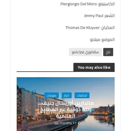
الكاستينغ: Piergiorgio Del Moro
الشعر: Jimmy Paul
المكياج: Thomas De Kluyver
الموقع: ميلانو
تاج
سلڤاتوري فيراغامو
You may also like
اتجاهات
اخبار
منوعات
ماندارين أورينتال جنيف…
رحلة ذوقية عبر المطابخ
العالمية
11 months منذ