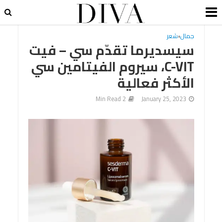
جمال
•
شعر
سيسديرما تقدّم سي – فيت
C-VIT، سيروم الفيتامين سي
الأكثر فعالية
2 Min Read
January 25, 2023