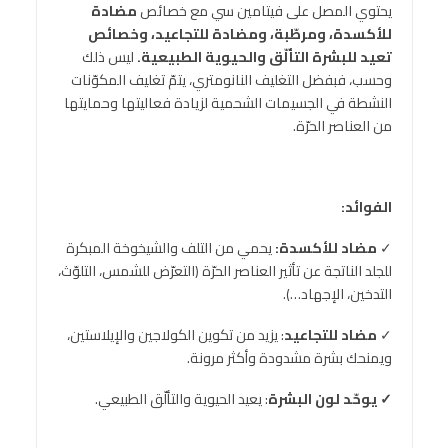
يحتوي المصل على فيتامين سي مع خصائص
مضادة
للأكسدة، ومرطّبة، ومضادة للتجاعيد، وخصائص
تعيد للبشرة التألّق والحيوية الطبيعية.
ليس ذلك
وحسب، فبفضل التغليف النانومتري، يتمّ تغليف المكوّنات
النشطة في الجسيمات الشحمية لزيادة فعاليتها وحمايتها
من العناصر الحرّة.
الفوائد
:
✓
مضاد للأكسدة:
يحمي من التلف والشيخوخة المبكرة
للجلد الناتجة عن تأثير العناصر الحرّة (التعرّض للشمس، التلوّث،
التدخين، الإجهاد…).
✓
مضاد للتجاعيد
: يزيد من تكوين الكولاجين والإيلاستين،
ويمنحك بشرة مشدودة وأكثر مرونة.
✓
يوحّد لون البشرة
: يعيد الحيوية والتألّق الطبيعي.