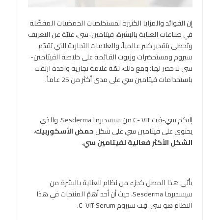
إن الفوائد والمزايا الكثيرة لمستخلصات الحمضيات المفضّلة
في صناعات العناية بالبشرة، فيتامين-سي، غنيّة عن التعريف
وتحظى بتقدير كبير عالمياً. والعلامات التجارية التي تقدّم
سيروم ومستحضرات وزيوت القائمة على خلاصة الفيتامين-
سي لا حصر لها؛ ومع ذلك، ثمّة علامة تجارية واحدة ارتقت
باستخدامات فيتامين سي على مدى أكثر من 25 عاماً.
إليكم سي-فِت C- VIT من سيسديرما Sesderma، والذي
يحتوي على فيتامين سي على شكل
حمض الأسكوربيك
،
الشكل الأكثر فعالية لفيتامين سي
.
يأتي هذا المصل كجزء من نظام للعناية بالبشرة من
سيسديرما Sesderma، حيث أن أحد أهمّ المنتجات في هذا
النظام هو سي-فِت سيروم C-VIT Serum.