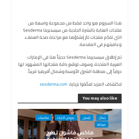
هذا السيروم هو واحد فقط من مجموعة واسعة من
منتجات العناية بالبشرة الجلدية من سيسديرما Sesderma
التي تقدّم منتجات تمّ إنشاؤها مع مراعاة صحة العملاء
وعافيتهم في المقدمة.
تم إطلاق سيسديرما Sesderma حديثاً هنا في الإمارات
العربية المتحدة، وسوف توسّع باقة منتجاتها المشهود لها
دولياً إلى منطقة الشرق الأوسط وشمال أفريقيا قريباً.
لاكتشاف المزيد تفضّلوا بزيارة
sesderma.com
You may also like
جمال
رئيسى
عروض الازياء
مناسبات
موضة
ماكس فاشون تطرح