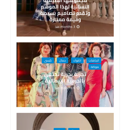
مجموعتها الصيفية
النسائية لهذا الموسم
وتقدم تصاميم بسيطة
وقيمة ممتازة
3 months منذ
اتجاهات
اضواء
جمال
رئيسى
موضة
تجربة بحرية تحتفي
بالحِرفية الإيطالية
6 months منذ