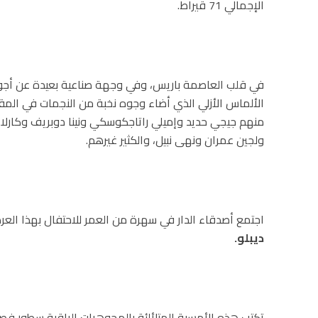
الإجمالي 71 قيراط.
في قلب العاصمة باريس، وفي وجهة صناعية بعيدة عن أجوا
الألماس الأزلي الذي أضاء وجوه نخبة من النجمات في المقاع
منهم جيجي حديد وإميلي راتاجكوسكي ونينا دوبريف وكارلا 
ولجين عمران ونهى نبيل، والكثير غيرهم.
اجتمع أصدقاء الدار في سهرة من العمر للاحتفال بهذا الع
ديبلو
.
تكتب هذه الأمسية المتلألئة بالمجوهرات الراقية سطور فص