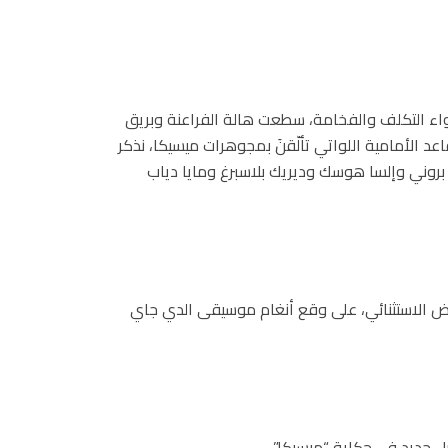
ء التكلف والفخامة، سطعت هالة الفراعنة وبريق
د الأمامية اللواتي تألّقنَ بمجوهرات ميسيكا، نذكر
بروني وإلسا هوسك وديريك بلاسبرغ ومايا دياب
رض الاستثنائي، على وقع أنغام موسيقى الدي جاي
ل جديد في حكاية “ميسيكا”.