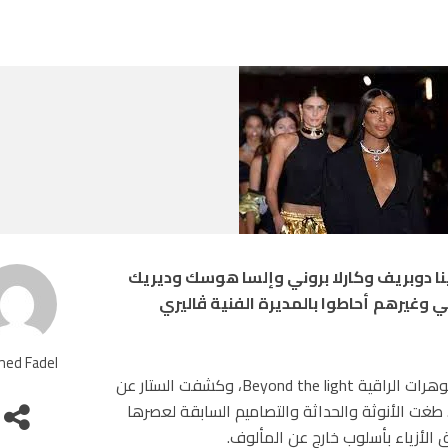
 دوبريف وكارلا بروني وإلسا هوسك وديريك
تي وغيرهم
أحاطوا بالمديرة الفنية ڤاليري
ed Fadel
تبت ڤاليري ميسيكا سطور الفصل الثاني من مجموعة المجوهرات الراقية Beyond the light، وكشفت الستار عن
. طغت الأنوثة والحداثة والتصاميم السابقة لعصرها
ق الأزياء بأسلوب خارج عن المألوف.