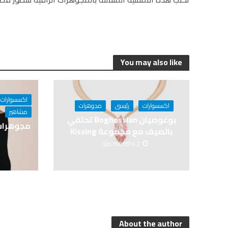
You may also like
اكسسوارات
اكسسوارات
رئيسى
مجوهرات
مشاهير
بوغوصيان Boghossian تحتفي
بالصيف مع مجموعة Kissing
2 months منذ
About the author