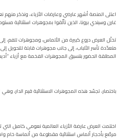
اعتلى المنصة أشهر عارضي وعارضات الأزياء، ونذكر منهم 
غارن وسيندي برونا، الذين تألّقوا بمجوهرات استثنائية مست
تخلّل العرض دروع كبيرة من الألماس، ومجوهرات للفم، إلى
متعدّدة تأسر الألباب، إلى جانب مجوهرات قابلة للتحويل إلى
المطلقة الحضور بتنسيق المجوهرات الفخمة مع أزياء “أديداس” Adidas الرياضية ا
باختصار، تجسّد هذه المجوهرات الاستثنائية قيم الدار، وهي ال