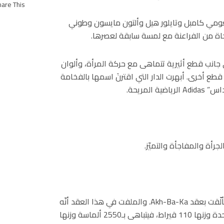
are This!
نعومي كامبل وتايلور هيل وألتون مايسون وطوني
وحاة من الفراعنة مع لمسة سابقة لعصرها.
 جانب قطع أثيرية تتماهى مع حركة المرأة، وألوان
 قطع أخرى. أبهرت الدار التي اقترنَ اسمها بالفخامة
لمريحة.
جرأة والمفاجأة والتميّز.
اختتمت العرض عارضة الأزياء العالمية نعومي كامبل التي تألّقت بعقد Akh-Ba-Ka. والملفت في هذا العقد أنّه
مرصّع بأحجار ألماس استثنائية مقطوعة من ألماسة خام واحدة وزنها 110 قيراط، فيتباهى بـ2550 ألماسة وزنها