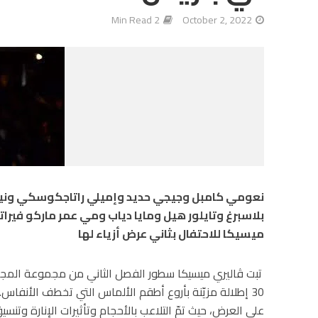
2 Min Read
October 2, 2022
نعومي كامبل وجيجي حديد وإميلي راتاجكوسكي ونينا
بلاسبرغ وتايلور هيل ومايا دياب ومي عمر ماركو فيرا
ميسيكا للاحتفال بثاني عرض أزياء لها
30 إطلالة مزيّنة بأروع أطقم الألماس التي تخطف الأنفاس
على العرض، حيث تمّ التلاعب بالأحجام وتأثيرات الإنارة وتنسي