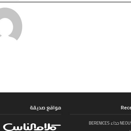
Rece
مواقع صديقة
تُطلق NEOUS حذاء BERENICES