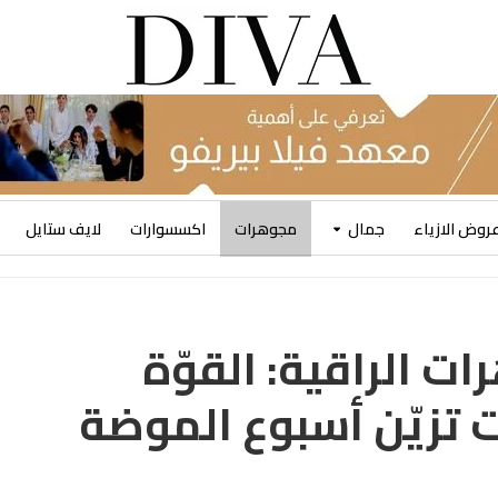
روض الازياء
جمال
مجوهرات
اكسسوارات
لايف ستايل
 الراقية: القوّة
 تزيّن أسبوع الموضة