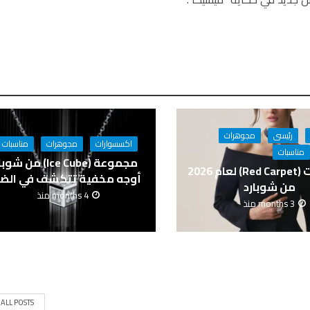
رئيسى
مجوهرات
اكسسوارات
مجوهرات
مناسبات
مناسبات
مجموعة (Ice Cube) من ش
مجوهرات (Red Carpet) لعام 2026
أوجه مخفية تتكشف في الض
من شوبارد
4 months منذ
3 months منذ
 ALL POSTS