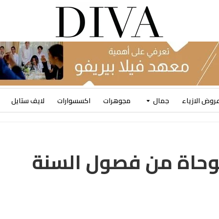
روض الازياء
جمال
مجوهرات
اكسسوارات
لايف ستايل
GUERLA مستوحاة من فصول السنة