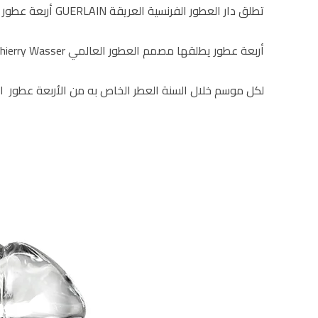
تطلق دار العطور الفرنسية العريقة GUERLAIN أربعة عطور مستوحاة من فصول السنة الأربعة.
أربعة عطور يطلقها مصمم العطور العالمي Thierry Wasser “تيري واسر” لدى GUERLAIN.
لكل موسم خلال السنة العطر الخاص به من الأربعة عطور ال