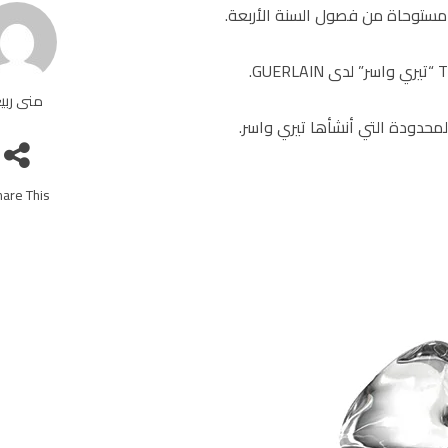
منى ربي
محدودة التي أنشأها تيري واسر.
are This!