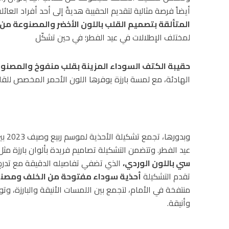
أيضاً فرصة مثالية لتقديم الحقيبة هديةً إلى أحد أفراد العائل
المتألقة بتصميم القلب باللون الأخضر والمصنوعة من جلد
لمختلف الإطلالات في عيد الفطر؛ في حين تشكّل
حقيبة الكتف السوداء المزينة بقلب منفوخ والمصنوع
الهادئة، مع لمسة بارزة يوفرها اللون الأحمر المخصص للقل
وبدو
عيد الفطر. وتتضمن التشكيلة تصاميم فريدة بألوان بارزة مث
سي باللون الوردي،
الذي تضفي تفاصيله الدقيقة مع تدرج ال
تقدم التشكيلة
أحذية سوداء مفتوحة من الخلف ومصنو
منتفخة في الأمام، لتجمع بين اللمسات الأنيقة والبارزة، وتوف
وأنيقة.