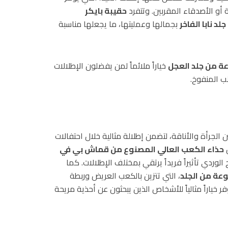
ة أو الأصدقاء المقربين. وتتفرد
حقيبة بايكر
 نابا الفاخر
بجمالها وعمليتها، ما يجعلها مناسبة
ة من جلد العجل
خياراً ملائماً لمن يفضلون الإطلالات
ب المنفوخ.
رها، تجمع تشكيلة الأحذية لموسم ربيع وصيف 2023 بين الجرأة والأناقة، لتضمن إطلالة مثالية خلال احتفالات
ل
حذاء الكعب العالي المصنوع من قماش بي في
وردي تأثيراً فريداً يرتقي بمختلف الإطلالات. كما
عة من الجلد
، التي تتزين بالكعب العريض وربطة
ر خياراً مثالياً للأشخاص الذين يبحثون عن أحذية مريحة