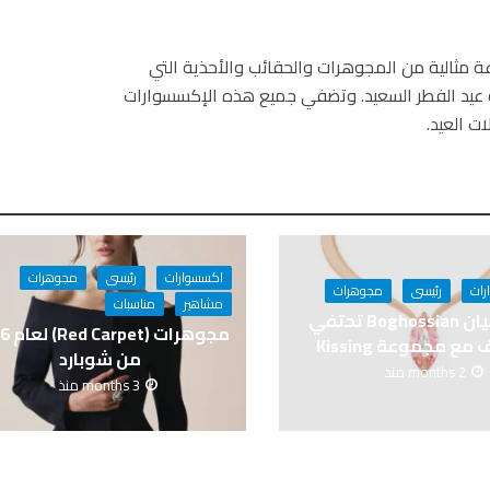
موسكينو لموسم ربيع وصيف 2023 مجموعة مثالية من المجوهرات والحقائب والأحذية التي
بة عيد الفطر السعيد. وتضفي جميع هذه الإكسسوارات
ت العيد.
اكسسوارات
رئيسى
مجوهرات
رات
رئيسى
مجوهرات
مشاهير
مناسبات
بوغوصيان Boghossian تحتفي
مجوهرات 
مع مجموعة Kissing
من شوبارد
2 months منذ
3 months منذ