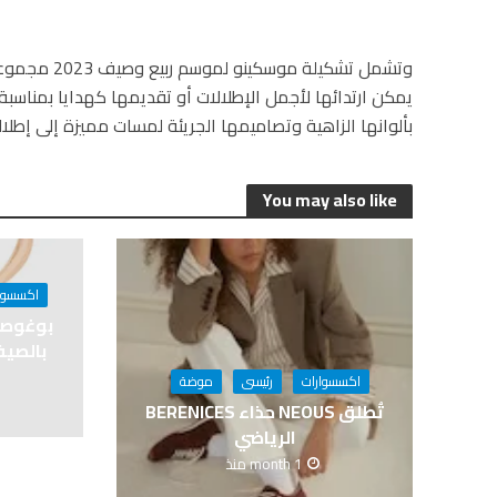
وتشمل تشكيلة 
يمكن ارتدائها لأجمل الإطلالات أو تقديمها كهدايا بمناس
بألوانها الزاهية وتصاميمها الجريئة لمسات مميزة إلى إطلالا
You may also like
اكسسوا
بالصيف 
اكسسوارات
رئيسى
موضة
تُطلق NEOUS حذاء BERENICES
الرياضي
1 month منذ