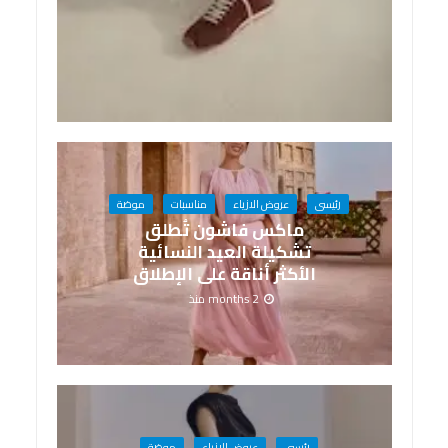
رئيسى
عروض الازياء
مناسبات
موضة
ماكس فاشون تُطلق
تشكيلة العيد النسائية
الأكثر أناقة على الإطلاق
2 months منذ
رئيسى
عروض الازياء
موضة