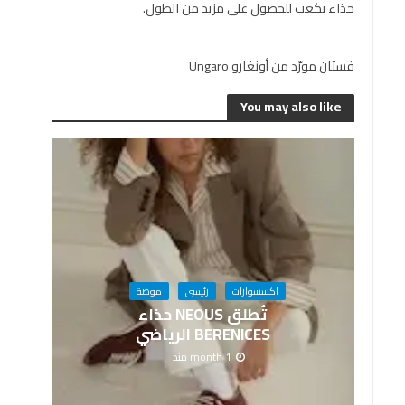
حذاء بكعب للحصول على مزيد من الطول.
فستان مورّد من أونغارو Ungaro
You may also like
اكسسوارات
رئيسى
موضة
تُطلق NEOUS حذاء
BERENICES الرياضي
1 month منذ