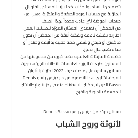
بتصميمها الساحر والجذّاب. كما برزت الفساتين الفلورال
الملوّنة مع طبعات الورود الصغيرة والمتكرّرة، وهي من
صيحات الموضة لتي عادت مجدداً لهذا الصيف.
من الممكن أن تعتمدي الفستان المورّد لاطلالات العمل،
اختاريه بنقشة ناعمة وبقصّة أنيقة من المفضل أن يكون
ماكسي أو ميدي ونسّقي معه حقيبة يد أنيقة وصندل أو
حذاء كعب عالٍ مميّز.
خصّصت الماركات العالمية حصّة كبيرة من مجموعتها من
الفساتين بطبعات الورود لعاشقات الاطلالة الجريئة، فبرزت
فساتين ساحرة على منصة صيف 2022 تميّزت بالألوان
الفرحة. اختاري هذا التصميم من دار دينيس باسو Dennis
Basso الذي لا يمكنكِ الاستغناء عنه في خزانتكِ لإطلالاتكِ
المفعمة بالحيوية والفرح.
فستان مورّد من دينيس باسو Dennis Basso
لأنوثة وروح الشباب