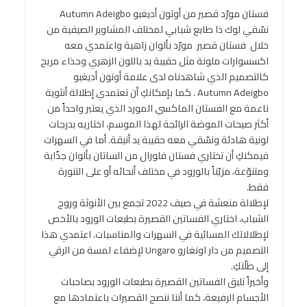
فستان مورّد قصير من أوتون أديغبو Autumn Adeigbo
نسّقي لوك ذا طابع شبابي لمختلف المشاوير الصيفية من
خلال فستان قصير مورّد بألوان زاهية واعتمدي معه
اكسسوارات ملونة مثل حقيبة يد باللون الزهري وحذاء مريح
كالتصميم الذي شاهدناه لدى علامة أوتون أديغبو
Autumn Adeigbo . كما بإمكانكِ أن تعتمدي إطلالة أنثوية
ناعمة مع الفستان الماكسي المورد الذي يعتبر واحداً من
أكثر صيحات الموضة الرائجة لهذا الموسم، اختاريه بدرجات
لونية هادئة ونسّقي معه حقيبة يد أنيقة. أما في السهرات
فيمكنكِ أن تختاري فستان فلورال من الساتان بألوان جذّابة
ومتنوّعة، مزيّناً بالورود في مختلف أنحائه أو على التنورة
فقط.
لإطلالة منعشة في صيف 2022 تجمع بين الأنوثة وروح
الشباب، اختاري الفساتين القصيرة بطبعات الورود بالأخص
لإطلالاتك المسائية في السهرات والمناسبات. اعتمدي هذا
التصميم من دار اونغارو Ungaro لإضفاء لمسة من الرقي
إلى طلّتكِ.
وأخيراً تليق الفساتين القصيرة بطبعات الورود بصاحبات
الأجسام الرفيعة، كما أننا ننصح القصيرات باعتمادها مع