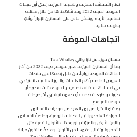
تعتبر الأقمشة المعرّقة ولاسيما المورّدة إحدى أبرز صيحات
الموضة لصيف 2022 وقد شاهدناها من خلال مختلف
تصاميم الأزياء وبشكل خاص على الفساتين للإبراز أنوثتكِ
بطريقة مثالية.
اتجاهات الموضة
فستان مورّد من تارا واللي Tara Whalley
بما أن الفساتين المورّدة تعتبر لموسم صيف 2022 من أكثر
اتجاهات الموضة رواجاً، من خلال رصدها على منصات
العروض الخاصة بأهم العلامات والدور العالمية ، لا تتردّدي
في اعتمادها بمختلف تصاميمها سواء كانت قصيرة أو
طويلة وبطبعات ضخمة أو صغيرة لتواكبي آخر صيحات
موضة الموسم.
يمكنكِ الاختيار من بين العديد من موديلات الفساتين
المورّدة لتعتمديها في الاطلالات اليومية، وخاصةً الفساتين
باللون الأبيض والمزيّنة بالورود ذات الألوان القوية مثل
الأحمر والبرتقالي وغيرها من الألوان.. وعادةً ما تكون مزيّنة
بورود كبيرة مثل فساتين دار تارا واللي Tara Whalley