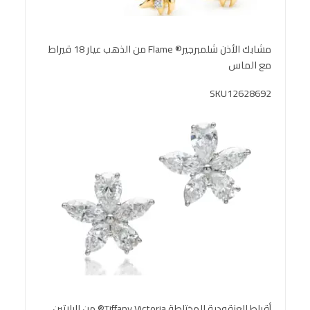
مشابك الأذن شلمبرجير® Flame من الذهب عيار 18 قيراط
مع الماس
SKU12628692
أقراط العنقودية المختلطة Tiffany Victoria® من البلاتين