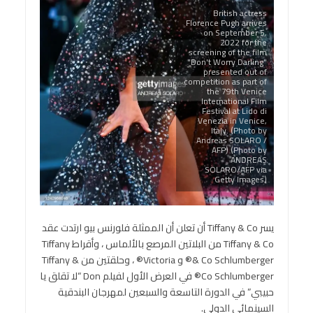
British actress
Florence Pugh arrives
on September 5,
2022 for the
screening of the film
"Don't Worry Darling"
presented out of
competition as part of
the 79th Venice
International Film
Festival at Lido di
Venezia in Venice,
Italy. (Photo by
Andreas SOLARO /
AFP) (Photo by
ANDREAS
SOLARO/AFP via
Getty Images)
يسر Tiffany & Co أن تعلن أن الممثلة فلورنس بيو ارتدت عقد
Tiffany & Co من البلاتين المرصع بالألماس ، وأقراط Tiffany
& Co Schlumberger® و Victoria® ، وحلقتين من Tiffany &
Co Schlumberger® في العرض الأول لفيلم Don “لا تقلق يا
حبيبي” في الدورة التاسعة والسبعين لمهرجان البندقية
السينمائي الدولي.