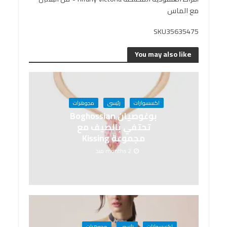
مع الماس
SKU35635475
You may also like
اكسسوارات
رئيسى
مجوهرات
بوغوصيان Boghossian
تحتفي بالصيف مع
مجموعة Kissing
2 months منذ
اكسسوارات
رئيسى
مجوهرات