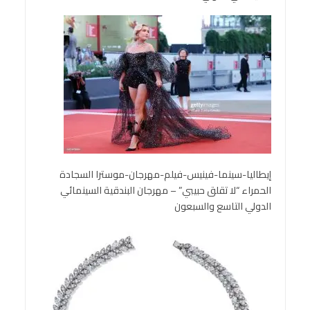
إيطاليا-سينما-فينيس-فيلم-مهرجان-موسترا السجادة
الحمراء “لا تقلق حبيبي” – مهرجان البندقية السينمائي
الدولي التاسع والسبعون