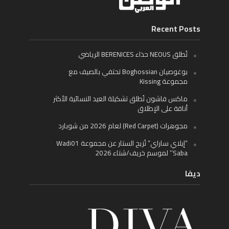
Recent Posts
تُطلق NEOUS حذاء BERENICES الرياضي
بوغوصيان Boghossian تحتفي بالصيف مع
مجموعة Kissing
ماكس فاشون تُطلق تشكيلة العيد النسائية الأكثر
أناقة على الإطلاق
مجوهرات (Red Carpet) لعام 2026 من شوبارد
“إيلاي ساراي” تُزيح الستار عن مجموعة Wadi01
‘Saba’ لموسم خريف/شتاء 2026
ديفا